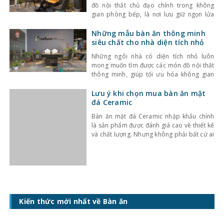
đồ nội thất chủ đạo chính trong không
gian phòng bếp, là nơi lưu giữ ngọn lửa
của mọi gia đình. Do đó, việc lựa chọn
mẫu bàn ăn thích hợp để có những bữa ăn
Những mẫu bàn ăn thông minh
ngon, ấm cúng là một việc rất quan trọng.
siêu chất cho nhà diện tích nhỏ
Những ngôi nhà có diện tích nhỏ luôn
mong muốn tìm được các món đồ nội thất
thông minh, giúp tối ưu hóa không gian
nhưng vẫn đáp ứng đầy đủ công năng.
Những mẫu bàn ăn thông minh là một
Lưu ý khi chọn mua bàn ăn mặt
trong những đồ nội thất như vậy. Để biết
đá Ceramic
được đâu là những mẫu
Bàn ăn mặt đá Ceramic nhập khẩu chính
là sản phẩm được đánh giá cao về thiết kế
và chất lượng. Nhưng không phải bất cứ ai
cũng có kinh nghiệm để mua được bàn ăn
từ mặt đá nhập khẩu. Những chia sẻ dưới
đây của kinhnghiemlamnha.net sẽ tư vấn
để bạn có được