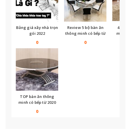
Bảng giá xây nhà trọn
Review 5 bộ bàn ăn
40+ Bà
gói 2022
thông minh có bếp từ
minh 3 
bán chạy 2020
hẹp – mở
0
0
TOP bàn ăn thông
minh có bếp từ 2020
0