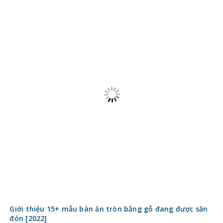
Giới thiệu 15+ mẫu bàn ăn tròn bằng gỗ đang được săn
đón [2022]
6 năm ago
access_time