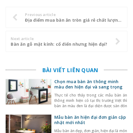
Previous article
Địa điểm mua bàn ăn tròn giá rẻ chất lượng nhất hiện nay
Next article
Bàn ăn gỗ mặt kính: cổ điển nhưng hiện đại?
BÀI VIẾT LIÊN QUAN
Chọn mua bàn ăn thông minh
màu đen hiện đại và sang trọng
Thực tế cho thấy trong các mẫu bàn ăn
thông minh hiện có tại thị trường Việt thì
bàn ăn màu đen là đại diện được săn đón
nhiều nhất. Vậy đâu là điều làm nên sức
hút khó hiểu của bàn ăn thông minh màu
Mẫu bàn ăn hiện đại đơn giản cập
đen? Chúng ta hãy cùng tham khảo bài
nhật mới nhất
viết
Mẫu bàn ăn đẹp, đơn giản, hiện đại là món