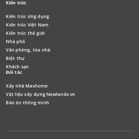
Vật liệu xây dựng Newlando.vn
Bàn ăn thông minh
© 2016 - 2020 Copyright
Kinh nghiệm làm nhà
. All Rights
reserved.
Website hoạt động thử nghiệm. Đang trong quá trình xin giấy
phép của Bộ thông tin và truyền thông
Quản lý – Kế hoạch
Kinh nghiệm
Ý tưởng
Xây thô
Vật liệu xây dựng
Hoàn thiện nhà
Phong thủy