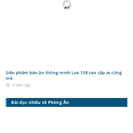
4 năm ago
access_time
Bài đọc nhiều về Phòng Ăn