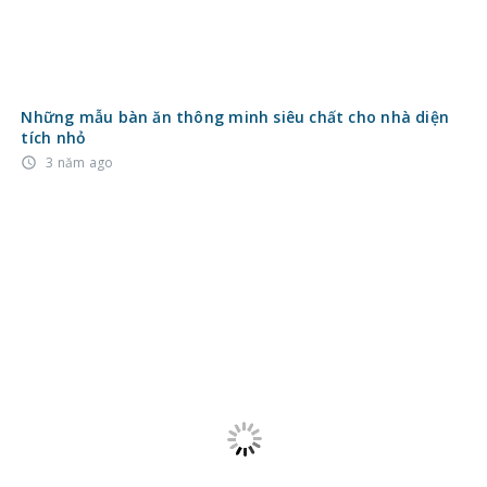
Lưu ý khi chọn mua bàn ăn mặt đá Ceramic
3 năm ago
access_time