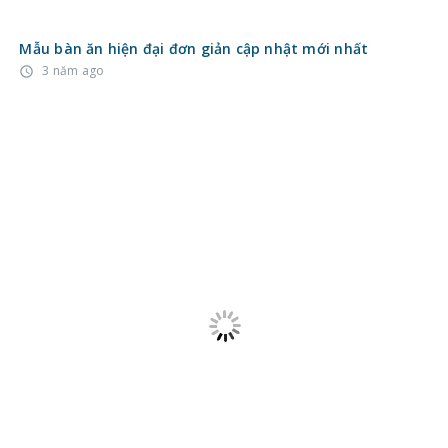
Mẫu bàn ăn hiện đại đơn giản cập nhật mới nhất
3 năm ago
access_time
Những mẫu bàn ăn thông minh siêu chất cho nhà diện
tích nhỏ
3 năm ago
access_time