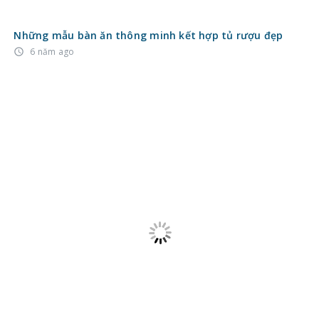
Đánh giá các mẫu bàn ăn thông minh trên thị trường
2022
8 năm ago
access_time