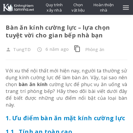
Quy trình
Chọn
Hoàn thiện
xây nhà
vật liệu
nhà
Bàn ăn kính cường lực – lựa chọn
tuyệt vời cho gian bếp nhà bạn
content_copy
6 năm ago
TungTD
Phòng ăn
person
access_time
Với xu thế nội thất mới hiện nay, người ta thường sử
dụng kính cường lực để làm bàn ăn. Vậy, tại sao nên
chọn
bàn ăn kính
cường lực để phục vụ ăn uống và
trang trí phòng bếp? Hãy theo dõi bài viết dưới đây
để biết được những ưu điểm nổi bật của loại bàn
này.
1. Ưu điểm bàn ăn mặt kính cường lực
1.1. Tính an toàn cao