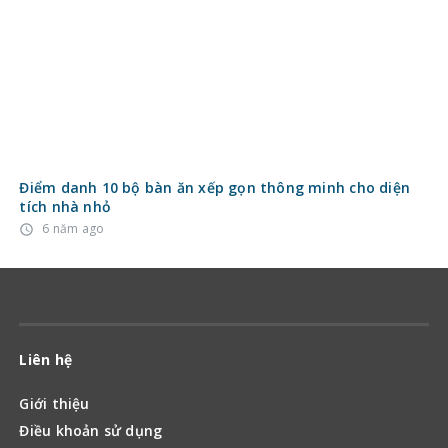
Liên hệ
Giới thiệu
Điều khoản sử dụng
Liên hệ quảng cáo
Email: vanvietsm@gmail.com
Lập kế hoạch
Kiến thức xây thô
Vật liệu xây dựng
Quy định nhà nước về xây sửa nhà
Hoàn thiện
Nội thất
Ngoại thất