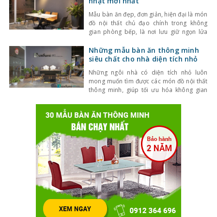
nhật mới nhất
viết
Mẫu bàn ăn đẹp, đơn giản, hiện đại là món
đồ nội thất chủ đạo chính trong không
gian phòng bếp, là nơi lưu giữ ngọn lửa
của mọi gia đình. Do đó, việc lựa chọn
mẫu bàn ăn thích hợp để có những bữa ăn
Những mẫu bàn ăn thông minh
ngon, ấm cúng là một việc rất quan trọng.
siêu chất cho nhà diện tích nhỏ
Những ngôi nhà có diện tích nhỏ luôn
mong muốn tìm được các món đồ nội thất
thông minh, giúp tối ưu hóa không gian
nhưng vẫn đáp ứng đầy đủ công năng.
Những mẫu bàn ăn thông minh là một
trong những đồ nội thất như vậy. Để biết
được đâu là những mẫu