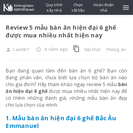
Quy trình
Chọn
Hoàn thiện
xây nhà
vật liệu
nhà
Review 5 mẫu bàn ăn hiện đại 6 ghế
được mua nhiều nhất hiện nay
content_copy
6 năm ago
LanVKT
Nội thất
Phòng ăn
person
access_time
Bạn đang quan tâm đến bàn ăn 6 ghế? Bạn còn
đang phân vân, chưa biết lựa chọn bộ bàn ăn nào
cho gia đình? Hãy tham khảo ngay review 5 mẫu
bàn
ăn hiện đại 6 ghế
được mua nhiều nhất hiện nay để
có thêm những đánh giá, những mẫu bàn ăn đẹp
cho lựa chọn của mình.
1. Mẫu bàn ăn hiện đại 6 ghế Bắc Âu
Emmanuel