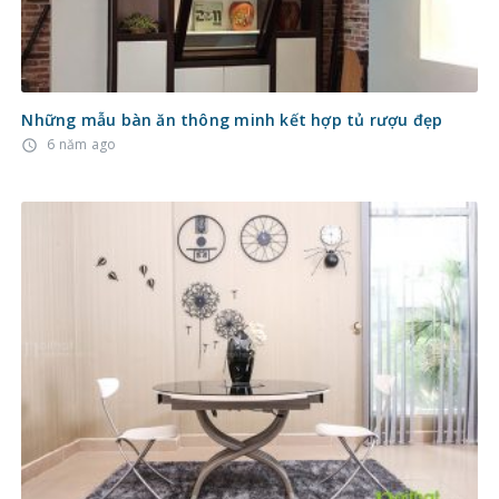
Những mẫu bàn ăn thông minh kết hợp tủ rượu đẹp
6 năm ago
access_time