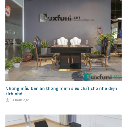
Những mẫu bàn ăn thông minh siêu chất cho nhà diện
tích nhỏ
3 năm ago
access_time