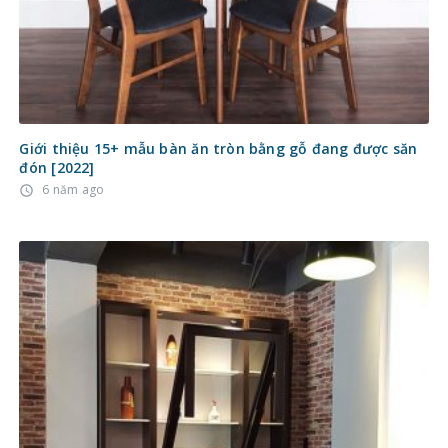
Giới thiệu 15+ mẫu bàn ăn tròn bằng gỗ đang được săn
đón [2022]
6 năm ago
access_time