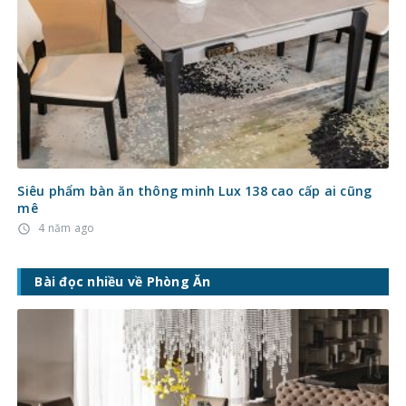
Siêu phẩm bàn ăn thông minh Lux 138 cao cấp ai cũng
mê
4 năm ago
access_time
Bài đọc nhiều về Phòng Ăn