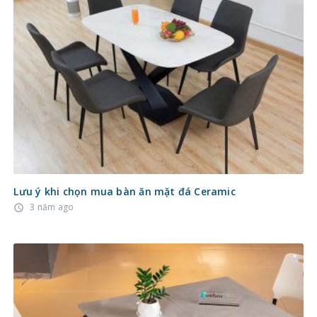
Lưu ý khi chọn mua bàn ăn mặt đá Ceramic
3 năm ago
access_time