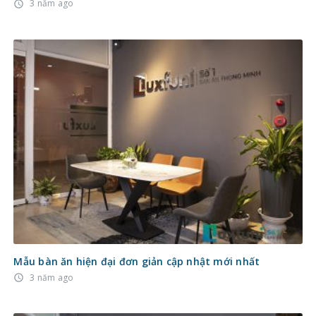
3 năm ago
access_time
Mẫu bàn ăn hiện đại đơn giản cập nhật mới nhất
3 năm ago
access_time