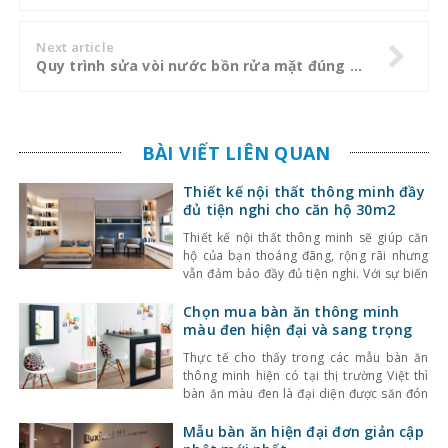
Next article
Quy trình sửa vòi nước bồn rửa mặt đúng cách
BÀI VIẾT LIÊN QUAN
Thiết kế nội thất thông minh đầy
đủ tiện nghi cho căn hộ 30m2
Thiết kế nội thất thông minh sẽ giúp căn
hộ của bạn thoáng đãng, rộng rãi nhưng
vẫn đảm bảo đầy đủ tiện nghi. Với sự biến
hóa linh hoạt, tận dụng tối đa không gian,
những mẫu thiết kế nội thất cho căn hộ
Chọn mua bàn ăn thông minh
30m2 dưới đây chắc chắn sẽ là lựa chọn
màu đen hiện đại và sang trọng
hoàn
Thực tế cho thấy trong các mẫu bàn ăn
thông minh hiện có tại thị trường Việt thì
bàn ăn màu đen là đại diện được săn đón
nhiều nhất. Vậy đâu là điều làm nên sức
hút khó hiểu của bàn ăn thông minh màu
Mẫu bàn ăn hiện đại đơn giản cập
đen? Chúng ta hãy cùng tham khảo bài