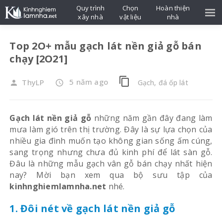
Quy trình
Chọn
Hoàn thiện
xây nhà
vật liệu
nhà
Top 2O+ mẫu gạch lát nền giả gỗ bán
chạy [2O21]
content_copy
5 năm ago
ThyLP
Gạch, đá ốp lát
person
access_time
Gạch lát nền giả gỗ
những năm gần đây đang làm
mưa làm gió trên thị trường. Đây là sự lựa chọn của
nhiều gia đình muốn tạo không gian sống ấm cúng,
sang trọng nhưng chưa đủ kinh phí để lát sàn gỗ.
Đâu là những mẫu gạch vân gỗ bán chạy nhất hiện
nay? Mời bạn xem qua bộ sưu tập của
kinhnghiemlamnha.net
nhé.
1. Đôi nét về gạch lát nền giả gỗ