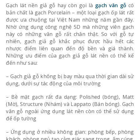
Gạch lát nền giả gỗ hay còn gọi là
gạch vân gỗ
có
bản chất là gạch Porcelain – một loại gạch ốp lát rất
được ưa chuộng tại Việt Nam những năm gần đây.
Nhờ ứng dụng công nghệ 5D mà những viên gạch
này có những vân gỗ rất chân thật.
So với gỗ tự
nhiên, gạch giả gỗ khắc phục được hầu hết các
nhược điểm liên quan đến độ bền và giá thành.
Những ưu điểm của gạch giả gỗ lát nền có thể kể
đến như sau:
– Gạch giả gỗ không bị bay màu qua thời gian dài sử
dụng, dưới sự tác động của môi trường
– Bề mặt gạch rất đa dạng:
Polished (bóng), Matt
(Mờ), Structure (Nhám) và Lappato (Bán bóng). Gạch
vân gỗ ngoài ứng dụng lát nền còn có thể sử dụng
để ốp tường
– Ứng dụng ở nhiều không gian: phòng bếp, phòng
khách, phòng ngủ tạo cảm giác sang trọng, ấm cúng.