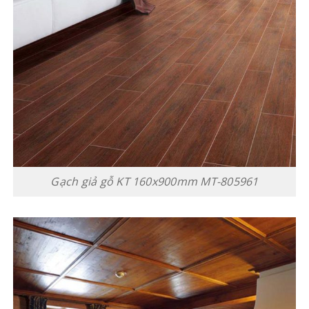
Gạch giả gỗ KT 160x900mm MT-805961