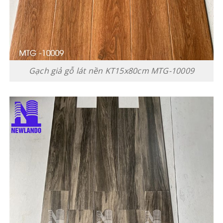
Gạch giả gỗ lát nền KT15x80cm MTG-10009