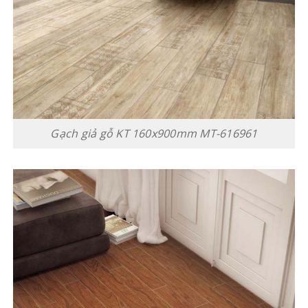
Gạch giả gỗ KT 160x900mm MT-616961