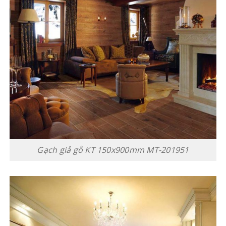
Gạch giả gỗ KT 150x900mm MT-201951