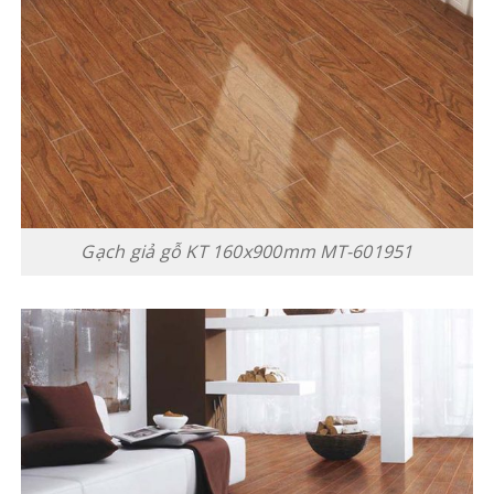
Gạch giả gỗ KT 160x900mm MT-601951