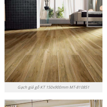
Gạch giả gỗ KT 150x900mm MT-810851