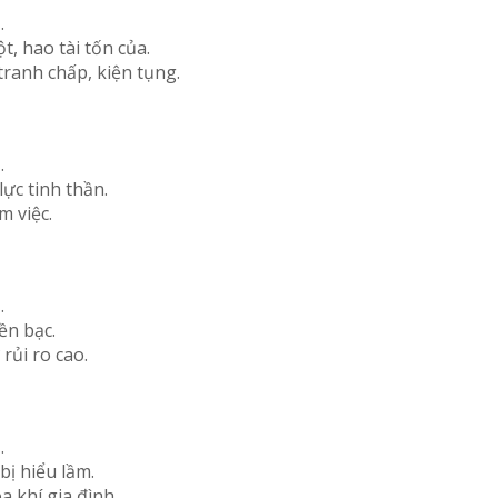
…
, hao tài tốn của.
tranh chấp, kiện tụng.
…
lực tinh thần.
m việc.
…
ền bạc.
rủi ro cao.
…
ị hiểu lầm.
a khí gia đình.