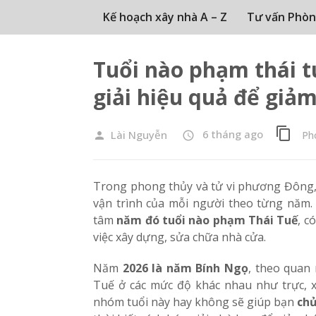
Kế hoạch xây nhà A – Z
Tư vấn Phòn
Tuổi nào phạm thái 
giải hiệu quả để giả
content_copy
6 tháng ago
Lài Nguyễn
Ph
person
access_time
Trong phong thủy và tử vi phương Đông,
vận trình của mỗi người theo từng năm
tâm
năm đó tuổi nào phạm Thái Tuế
, c
việc xây dựng, sửa chữa nhà cửa.
Năm
2026 là năm Bính Ngọ
, theo quan
Tuế ở các mức độ khác nhau như trực, xu
nhóm tuổi này hay không sẽ giúp bạn
chủ