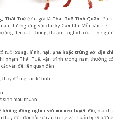
g,
Thái Tuế
(còn gọi là
Thái Tuế Tinh Quân
) được
g năm, tương ứng với chu kỳ
Can Chi
. Mỗi năm sẽ có
 hưởng đến cát – hung, thuận – nghịch của con người
có tuổi
xung, hình, hại, phá hoặc trùng với địa chi
Khi phạm Thái Tuế, vận trình trong năm thường có
các vấn đề liên quan đến:
, thay đổi ngoài dự tính
ổn
át sinh mâu thuẫn
 không đồng nghĩa với xui xẻo tuyệt đối
, mà chủ
 thay đổi, đòi hỏi sự cẩn trọng và chuẩn bị kỹ lưỡng