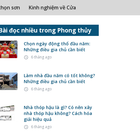
chọn sơn
Kinh nghiệm về Cửa
Bài đọc nhiều trong Phong thủy
Chọn ngày động thổ đầu năm:
Những điều gia chủ cần biết
6 tháng ago
access_time
Làm nhà đầu năm có tốt không?
Những điều gia chủ cần biết
6 tháng ago
access_time
Nhà thóp hậu là gì? Có nên xây
nhà thóp hậu không? Cách hóa
giải hiệu quả
6 tháng ago
access_time