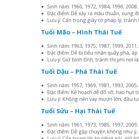
Sinh năm: 1960, 1972, 1984, 1996, 2008
Đặc điểm: Dễ xảy ra mâu thuẫn, xung đột
Lưu ý: Cẩn trọng giấy tờ pháp lý, tránh 
Tuổi Mão – Hình Thái Tuế
Sinh năm: 1963, 1975, 1987, 1999, 2011
Đặc điểm: Dễ bị tiểu nhân quấy phá, áp 
Lưu ý: Giữ bình tĩnh, tránh thị phi nơi là
Tuổi Dậu – Phá Thái Tuế
Sinh năm: 1957, 1969, 1981, 1993, 2005
Đặc điểm: Kế hoạch dễ đổ vỡ, hao hụt ti
Lưu ý: Không nên vay mượn lớn, đầu tư 
Tuổi Sửu – Hại Thái Tuế
Sinh năm: 1961, 1973, 1985, 1997, 2009
Đặc điểm: Dễ gặp chuyện không như ý, b
Lưu ý: Cẩn trọng lời ăn tiếng nói, giữ hò