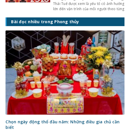
Thái Tuế được xem là yếu tố có ảnh hưởng
lớn đến vận trình của mỗi người theo từng
năm. Khi bước sang năm mới, nhiều người
thường quan tâm năm đó tuổi nào phạm
Bài đọc nhiều trong Phong thủy
Thái Tuế, có ảnh hưởng gì đến công việc,
tài chính, sức
Chọn ngày động thổ đầu năm: Những điều gia chủ cần
biết