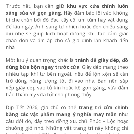
Trước hết, bạn cần
giữ khu vực cửa chính luôn
sáng sủa và gọn gàng
. Hãy đảm bảo lối vào không
bị che chắn bởi đồ đạc, cây cối um tùm hay vật dụng
để lâu ngày. Ánh sáng tự nhiên hoặc đèn chiếu sáng
dịu nhẹ sẽ giúp kích hoạt dương khí, tạo cảm giác
chào đón và ấm áp cho cả gia đình lẫn khách đến
nhà.
Một lưu ý quan trọng khác là
tránh để giày dép, đồ
dùng bừa bộn ngay trước cửa
. Giày dép mang theo
nhiều tạp khí từ bên ngoài, nếu để lộn xộn sẽ cản
trở dòng năng lượng tốt đi vào nhà. Bạn nên sắp
xếp giày dép vào tủ kín hoặc kệ gọn gàng, vừa đảm
bảo thẩm mỹ vừa tốt cho phong thủy.
Dịp Tết 2026, gia chủ có thể
trang trí cửa chính
bằng các vật phẩm mang ý nghĩa may mắn
như
câu đối đỏ, dây treo đồng xu, chữ Phúc – Lộc hoặc
chuông gió nhỏ. Những vật trang trí này không chỉ