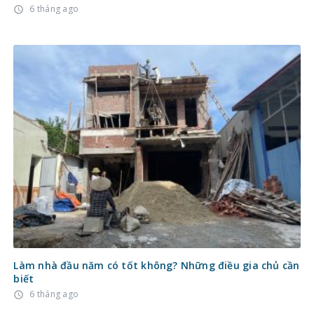
6 tháng ago
access_time
Làm nhà đầu năm có tốt không? Những điều gia chủ cần
biết
6 tháng ago
access_time