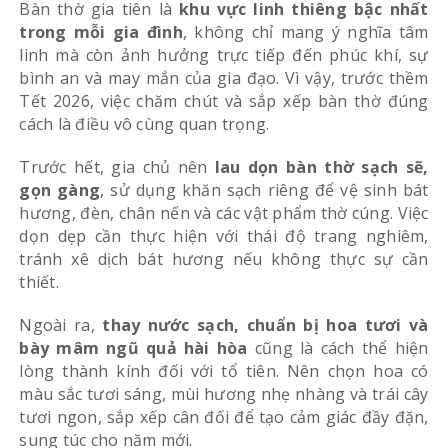
Bàn thờ gia tiên là
khu vực linh thiêng bậc nhất
trong mỗi gia đình
, không chỉ mang ý nghĩa tâm
linh mà còn ảnh hưởng trực tiếp đến phúc khí, sự
bình an và may mắn của gia đạo. Vì vậy, trước thềm
Tết 2026, việc chăm chút và sắp xếp bàn thờ đúng
cách là điều vô cùng quan trọng.
Trước hết, gia chủ nên
lau dọn bàn thờ sạch sẽ,
gọn gàng
, sử dụng khăn sạch riêng để vệ sinh bát
hương, đèn, chân nến và các vật phẩm thờ cúng. Việc
dọn dẹp cần thực hiện với thái độ trang nghiêm,
tránh xê dịch bát hương nếu không thực sự cần
thiết.
Ngoài ra,
thay nước sạch, chuẩn bị hoa tươi và
bày mâm ngũ quả hài hòa
cũng là cách thể hiện
lòng thành kính đối với tổ tiên. Nên chọn hoa có
màu sắc tươi sáng, mùi hương nhẹ nhàng và trái cây
tươi ngon, sắp xếp cân đối để tạo cảm giác đầy đặn,
sung túc cho năm mới.