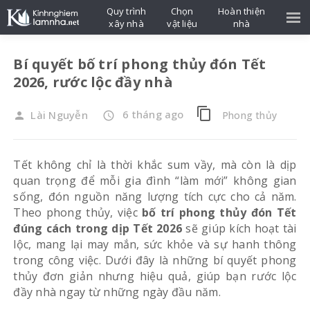
Quy trình
Chọn
Hoàn thiện
xây nhà
vật liệu
nhà
Bí quyết bố trí phong thủy đón Tết
2026, rước lộc đầy nhà
content_copy
6 tháng ago
Lài Nguyễn
Phong thủy
person
access_time
Tết không chỉ là thời khắc sum vầy, mà còn là dịp
quan trọng để mỗi gia đình “làm mới” không gian
sống, đón nguồn năng lượng tích cực cho cả năm.
Theo phong thủy, việc
bố trí phong thủy đón Tết
đúng cách trong dịp Tết 2026
sẽ giúp kích hoạt tài
lộc, mang lại may mắn, sức khỏe và sự hanh thông
trong công việc. Dưới đây là những bí quyết phong
thủy đơn giản nhưng hiệu quả, giúp bạn rước lộc
đầy nhà ngay từ những ngày đầu năm.