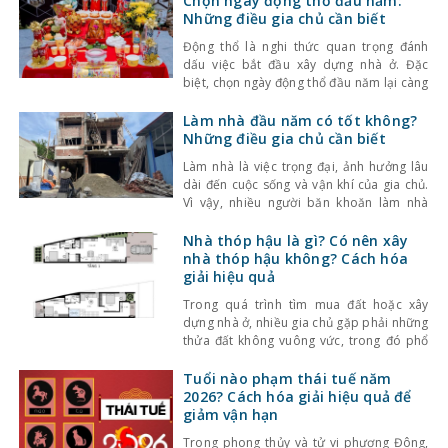
Chọn ngày động thổ đầu năm:
Những điều gia chủ cần biết
Động thổ là nghi thức quan trọng đánh
dấu việc bắt đầu xây dựng nhà ở. Đặc
biệt, chọn ngày động thổ đầu năm lại càng
được nhiều gia chủ quan tâm, bởi theo
quan niệm phong thủy, khởi đầu thuận lợi
Làm nhà đầu năm có tốt không?
sẽ giúp quá trình thi công suôn sẻ và cuộc
Những điều gia chủ cần biết
sống sau này
Làm nhà là việc trọng đại, ảnh hưởng lâu
dài đến cuộc sống và vận khí của gia chủ.
Vì vậy, nhiều người băn khoăn làm nhà
đầu năm có tốt không, có nên khởi công
ngay từ những ngày đầu năm mới hay
Nhà thóp hậu là gì? Có nên xây
không. Theo quan niệm phong thủy, đầu
nhà thóp hậu không? Cách hóa
năm là thời điểm
giải hiệu quả
Trong quá trình tìm mua đất hoặc xây
dựng nhà ở, nhiều gia chủ gặp phải những
thửa đất không vuông vức, trong đó phổ
biến nhất là đất và nhà thóp hậu. Đây là
dạng nhà có mặt tiền phía trước rộng
Tuổi nào phạm thái tuế năm
nhưng thu hẹp dần về phía sau, thường
2026? Cách hóa giải hiệu quả để
xuất hiện tại khu
giảm vận hạn
Trong phong thủy và tử vi phương Đông,