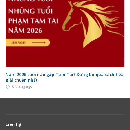
Năm 2026 tuổi nào gặp Tam Tai? Đừng bỏ qua cách hóa
giải chuẩn nhất
6 tháng ago
access_time
Liên hệ