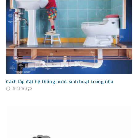
Cách lắp đặt hệ thống nước sinh hoạt trong nhà
9 năm ago
access_time