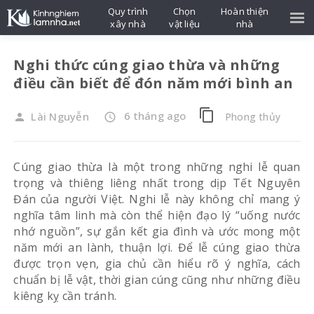
Quy trình
Chọn
Hoàn thiện
xây nhà
vật liệu
nhà
Nghi thức cúng giao thừa và những
điều cần biết để đón năm mới bình an
content_copy
6 tháng ago
Lài Nguyễn
Phong thủy
person
access_time
Cúng giao thừa là một trong những nghi lễ quan
trọng và thiêng liêng nhất trong dịp Tết Nguyên
Đán của người Việt. Nghi lễ này không chỉ mang ý
nghĩa tâm linh mà còn thể hiện đạo lý “uống nước
nhớ nguồn”, sự gắn kết gia đình và ước mong một
năm mới an lành, thuận lợi. Để lễ cúng giao thừa
được trọn vẹn, gia chủ cần hiểu rõ ý nghĩa, cách
chuẩn bị lễ vật, thời gian cúng cũng như những điều
kiêng kỵ cần tránh.