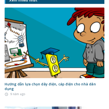
Xem nhiều nhất
Hướng dẫn lựa chọn dây điện, cáp điện cho nhà dân
dụng
9 năm ago
access_time