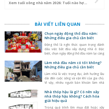
Xem tuổi xông nhà năm 2026: Tuổi nào hợp, tuổi nào nên tránh để cả năm may mắn?
BÀI VIẾT LIÊN QUAN
Chọn ngày động thổ đầu năm:
Những điều gia chủ cần biết
Động thổ là nghi thức quan trọng đánh
dấu việc bắt đầu xây dựng nhà ở. Đặc
biệt, chọn ngày động thổ đầu năm lại càng
được nhiều gia chủ quan tâm, bởi theo
quan niệm phong thủy, khởi đầu thuận lợi
Làm nhà đầu năm có tốt không?
sẽ giúp quá trình thi công suôn sẻ và cuộc
Những điều gia chủ cần biết
sống sau này
Làm nhà là việc trọng đại, ảnh hưởng lâu
dài đến cuộc sống và vận khí của gia chủ.
Vì vậy, nhiều người băn khoăn làm nhà
đầu năm có tốt không, có nên khởi công
ngay từ những ngày đầu năm mới hay
Nhà thóp hậu là gì? Có nên xây
không. Theo quan niệm phong thủy, đầu
nhà thóp hậu không? Cách hóa
năm là thời điểm
giải hiệu quả
Trong quá trình tìm mua đất hoặc xây