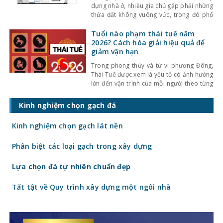
dựng nhà ở, nhiều gia chủ gặp phải những
thửa đất không vuông vức, trong đó phổ
biến nhất là đất và nhà thóp hậu. Đây là
dạng nhà có mặt tiền phía trước rộng
Tuổi nào phạm thái tuế năm
nhưng thu hẹp dần về phía sau, thường
2026? Cách hóa giải hiệu quả để
xuất hiện tại khu
giảm vận hạn
Trong phong thủy và tử vi phương Đông,
Thái Tuế được xem là yếu tố có ảnh hưởng
lớn đến vận trình của mỗi người theo từng
năm. Khi bước sang năm mới, nhiều người
thường quan tâm năm đó tuổi nào phạm
Kinh nghiệm chọn gạch đá
Thái Tuế, có ảnh hưởng gì đến công việc,
tài chính, sức
Kinh nghiệm chọn gạch lát nền
Phân biệt các loại gạch trong xây dựng
Lựa chọn đá tự nhiên chuẩn đẹp
Tất tật về Quy trình xây dựng một ngôi nhà