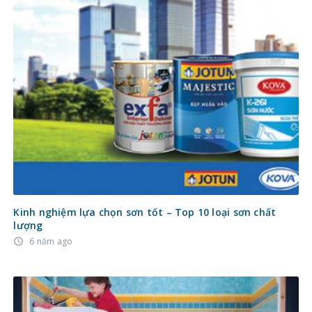
Kinh nghiệm lựa chọn sơn tốt – Top 10 loại sơn chất
lượng
6 năm ago
access_time