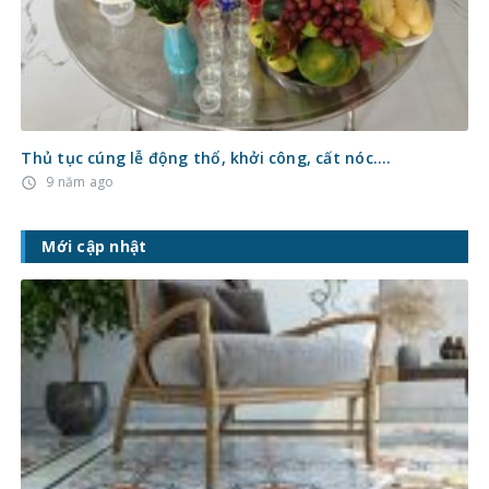
Thủ tục cúng lễ động thổ, khởi công, cất nóc….
9 năm ago
access_time
Mới cập nhật