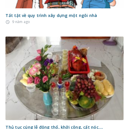
Tất tật về quy trình xây dựng một ngôi nhà
9 năm ago
access_time
Thủ tục cúng lễ động thổ, khởi công, cất nóc….