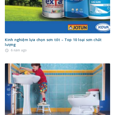
Kinh nghiệm lựa chọn sơn tốt – Top 10 loại sơn chất
lượng
6 năm ago
access_time