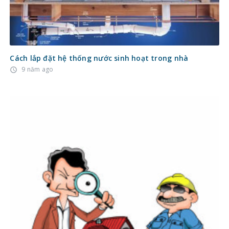
Cách lắp đặt hệ thống nước sinh hoạt trong nhà
9 năm ago
access_time