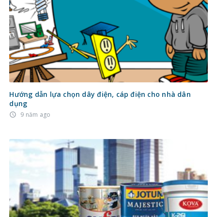
Hướng dẫn lựa chọn dây điện, cáp điện cho nhà dân
dụng
9 năm ago
access_time