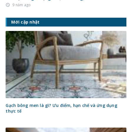
9 năm ago
access_time
Mới cập nhật
Gạch bông men là gì? Ưu điểm, hạn chế và ứng dụng
thực tế