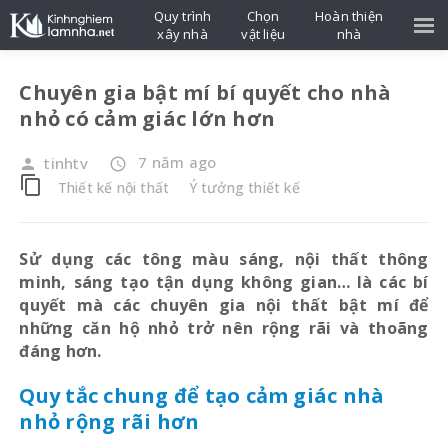
Quy trình
Chọn
Hoàn thiện
xây nhà
vật liệu
nhà
Chuyên gia bật mí bí quyết cho nhà
nhỏ có cảm giác lớn hơn
7 năm ago
tinhtv
person
access_time
content_copy
Thiết kế nội thất
Ý tưởng thiết kế
Sử dụng các tông màu sáng, nội thất thông
minh, sáng tạo tận dụng không gian… là các bí
quyết mà các chuyên gia nội thất bật mí để
những căn hộ nhỏ trở nên rộng rãi và thoãng
đáng hơn.
Quy tắc chung để tạo cảm giác nhà
nhỏ rộng rãi hơn