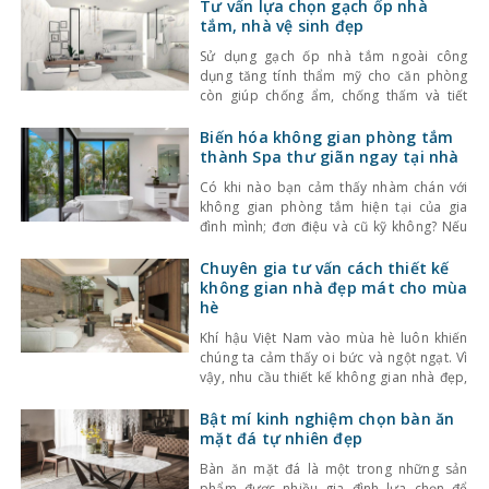
Tư vấn lựa chọn gạch ốp nhà
tắm, nhà vệ sinh đẹp
Sử dụng gạch ốp nhà tắm ngoài công
dụng tăng tính thẩm mỹ cho căn phòng
còn giúp chống ẩm, chống thấm và tiết
kiệm công sức cọ rửa. Hiện nay, gạch ốp
phòng tắm trên thị trường rất đa dạng,
Biến hóa không gian phòng tắm
người dùng cần cân nhắc nhiều yếu tố để
thành Spa thư giãn ngay tại nhà
lựa chọn sản phẩm phù
Có khi nào bạn cảm thấy nhàm chán với
không gian phòng tắm hiện tại của gia
đình mình; đơn điệu và cũ kỹ không? Nếu
có thì hãy tham khảo ngay ít thông tin thay
đổi hô biến không gian phòng tắm thành
Chuyên gia tư vấn cách thiết kế
spa thư giãn. Với những lựa chọn tinh tế
không gian nhà đẹp mát cho mùa
chắc chắn
hè
Khí hậu Việt Nam vào mùa hè luôn khiến
chúng ta cảm thấy oi bức và ngột ngạt. Vì
vậy, nhu cầu thiết kế không gian nhà đẹp,
mát mẻ là xu hướng của nhiều gia chủ. Với
cách thiết kế này, ngôi nhà sẽ trở nên
Bật mí kinh nghiệm chọn bàn ăn
thoáng đãng, dịu mắt hơn. 1. Thiết kế
mặt đá tự nhiên đẹp
Bàn ăn mặt đá là một trong những sản
phẩm được nhiều gia đình lựa chọn để