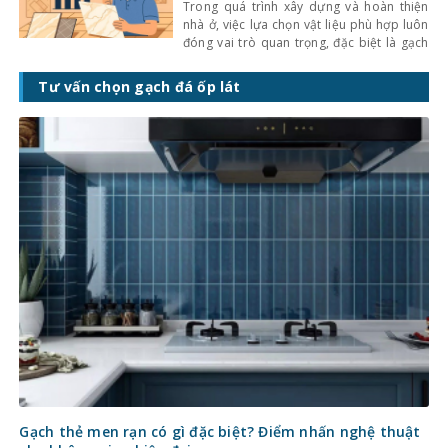
Trong quá trình xây dựng và hoàn thiện
nhà ở, việc lựa chọn vật liệu phù hợp luôn
đóng vai trò quan trọng, đặc biệt là gạch
ốp lát. Không chỉ ảnh hưởng đến thẩm mỹ,
giá gạch ốp lát hiện nay còn quyết định
Tư vấn chọn gạch đá ốp lát
trực tiếp đến tổng chi phí công trình. Vậy
gạch
Gạch thẻ men rạn có gì đặc biệt? Điểm nhấn nghệ thuật