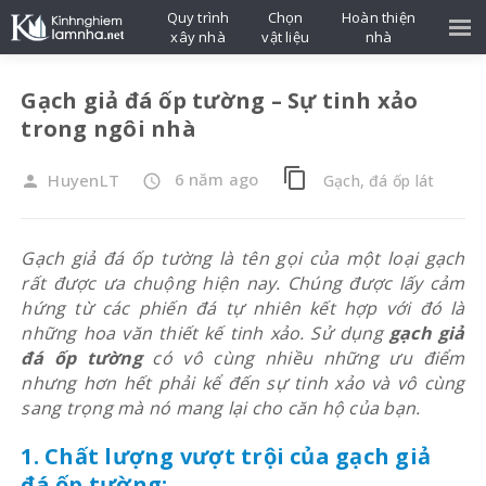
Quy trình
Chọn
Hoàn thiện
xây nhà
vật liệu
nhà
Gạch giả đá ốp tường – Sự tinh xảo
trong ngôi nhà
content_copy
6 năm ago
HuyenLT
Gạch, đá ốp lát
person
access_time
Gạch giả đá ốp tường là tên gọi của một loại gạch
rất được ưa chuộng hiện nay. Chúng được lấy cảm
hứng từ các phiến đá tự nhiên kết hợp với đó là
những hoa văn thiết kế tinh xảo. Sử dụng
gạch giả
đá ốp tường
có vô cùng nhiều những ưu điểm
nhưng hơn hết phải kể đến sự tinh xảo và vô cùng
sang trọng mà nó mang lại cho căn hộ của bạn.
1. Chất lượng vượt trội của gạch giả
đá ốp tường: