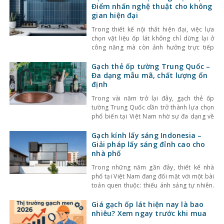
Điểm nhấn nghệ thuật cho không
gian hiện đại
Trong thiết kế nội thất hiện đại, việc lựa
chọn vật liệu ốp lát không chỉ dừng lại ở
công năng mà còn ảnh hưởng trực tiếp
đến tính thẩm mỹ và cảm giác không gian.
Một trong những lựa chọn nổi bật gần đây
Gạch thẻ ốp tường Trung Quốc –
là gạch thẻ men rạn – dòng gạch ốp lát
Đa dạng mẫu mã, chất lượng ổn
định
Trong vài năm trở lại đây, gạch thẻ ốp
tường Trung Quốc dần trở thành lựa chọn
phổ biến tại Việt Nam nhờ sự đa dạng về
kiểu dáng, màu sắc cùng mức giá hợp lý.
Bên cạnh đó, chất lượng sản phẩm cũng
Gạch kính lấy sáng Indonesia –
không ngừng được cải thiện, đáp ứng tốt
Giải pháp lấy sáng đỉnh cao cho
nhu cầu sử
nhà phố
Trong những năm gần đây, thiết kế nhà
phố tại Việt Nam đang đối mặt với một bài
toán quen thuộc: thiếu ánh sáng tự nhiên.
Với mật độ xây dựng cao, nhà ở thường bị
che chắn bởi các công trình xung quanh,
Giá gạch ốp lát hiện nay là bao
khiến không gian trở nên bí bách và phụ
nhiêu? Xem ngay trước khi mua
thuộc nhiều