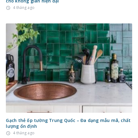
cho không gian hiện đại
4 tháng ago
access_time
Gạch thẻ ốp tường Trung Quốc – Đa dạng mẫu mã, chất
lượng ổn định
4 tháng ago
access_time