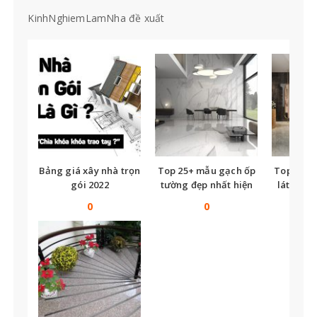
KinhNghiemLamNha đề xuất
Bảng giá xây nhà trọn
Top 25+ mẫu gạch ốp
Top nhữ
gói 2022
tường đẹp nhất hiện
lát nền t
nay
tế
0
0