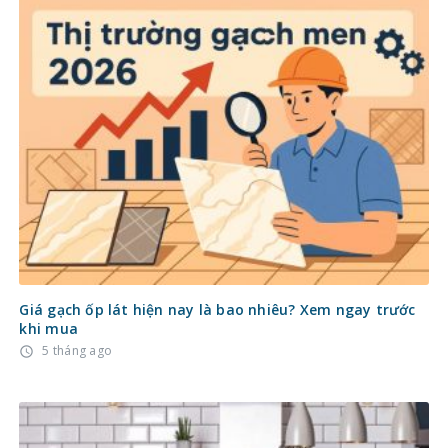
Giá gạch ốp lát hiện nay là bao nhiêu? Xem ngay trước
khi mua
5 tháng ago
access_time