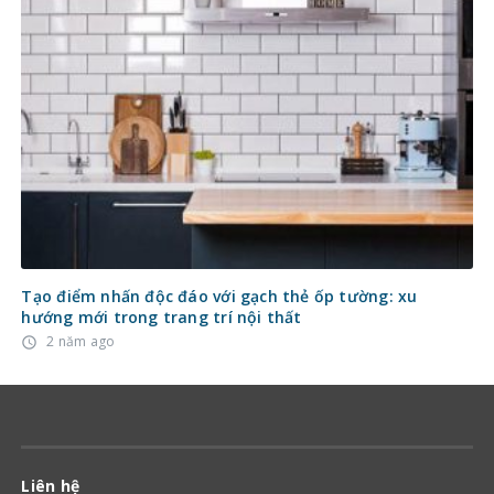
Tạo điểm nhấn độc đáo với gạch thẻ ốp tường: xu
hướng mới trong trang trí nội thất
2 năm ago
access_time
Liên hệ