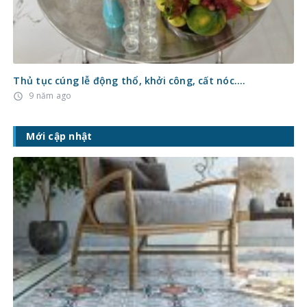
Thủ tục cúng lễ động thổ, khởi công, cất nóc….
9 năm ago
access_time
Mới cập nhật