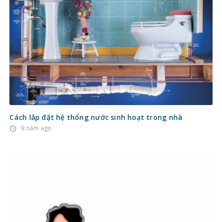
Cách lắp đặt hệ thống nước sinh hoạt trong nhà
9 năm ago
access_time