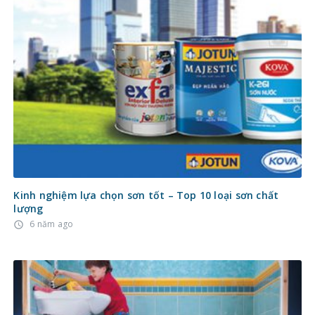
Kinh nghiệm lựa chọn sơn tốt – Top 10 loại sơn chất
lượng
6 năm ago
access_time