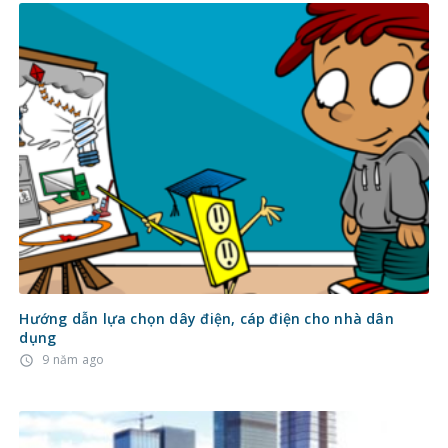
Hướng dẫn lựa chọn dây điện, cáp điện cho nhà dân
dụng
9 năm ago
access_time