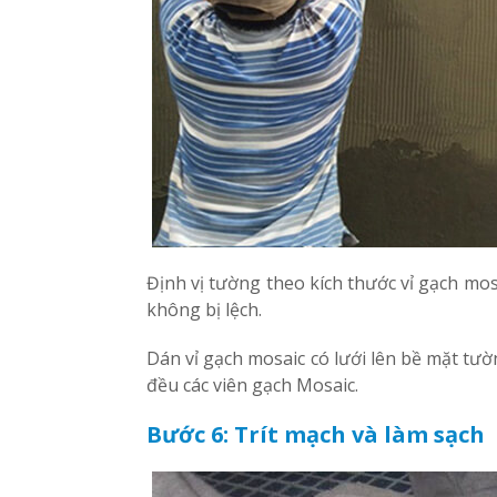
Định vị tường theo kích thước vỉ gạch mo
không bị lệch.
Dán vỉ gạch mosaic có lưới lên bề mặt t
đều các viên gạch Mosaic.
Bước 6: Trít mạch và làm sạch