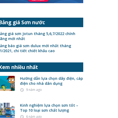
Bảng giá Sơn nước
ảng giá sơn Jotun tháng 5,6,7/2022 chính
ãng mới nhất
ảng báo giá sơn dulux mới nhất tháng
1/2021, chi tiết chiết khấu cao
Xem nhiều nhất
Hướng dẫn lựa chọn dây điện, cáp
điện cho nhà dân dụng
9 năm ago
access_time
Kinh nghiệm lựa chọn sơn tốt –
Top 10 loại sơn chất lượng
6 năm ago
access_time