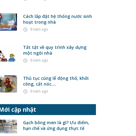
Cách lắp đặt hệ thống nước sinh
hoạt trong nhà
9 năm ago
access_time
Tất tật về quy trình xây dựng
một ngôi nhà
9 năm ago
access_time
Thủ tục cúng lễ động thổ, khởi
công, cất nóc….
9 năm ago
access_time
Mới cập nhật
Gạch bông men là gì? Ưu điểm,
hạn chế và ứng dụng thực tế