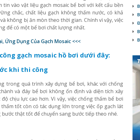
m tin vào vật liệu gạch mosaic bể bơi với kết cấu bền
B
vững chắc, chất liệu gạch không thấm nước, có khả
B
à không bị ăn mòn theo thời gian. Chính vì vậy, việc
Đ
ng để có một bể bơi chất lượng nhất.
B
B
ại, Ứng Dụng Của Gạch Mosaic <<<
công gạch mosaic hồ bơi dưới đây:
ớc khi thi công
g trong quá trình xây dựng bể bơi, khác với chống
thành và đáy bể bơi không ổn định và diện tích xây
độ chịu lực cao hơn. Vì vậy, việc chống thấm bể bơi
thấm tốt còn có tác dụng lớn trong việc ốp gạch lát
g bước thật tốt để chuyển sang bước tiếp theo nhé.