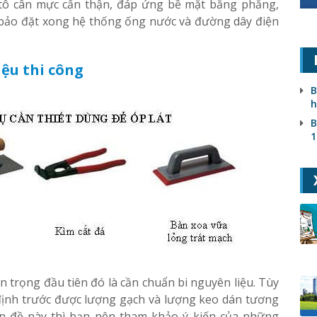
 tô cân mực cẩn thận, đáp ứng bề mặt bằng phẳng,
m bảo đặt xong hệ thống ống nước và đường dây điện
iệu thi công
B
h
B
1
n trọng đầu tiên đó là cần chuẩn bi nguyên liệu. Tùy
định trước được lượng gạch và lượng keo dán tương
n đề này thì bạn nên tham khảo ý kiến của những