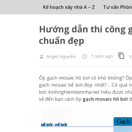
Kế hoạch xây nhà A – Z
Tư vấn Phòn
Hướng dẫn thi công g
chuẩn đẹp
content_copy
7 năm ago
Angel Nguyễn
V
person
access_time
Ốp gạch mosaic hồ bơi có khó không? Ốp 
gạch mosaic bể bơi đẹp nhất?… Có quá n
bơi. kinhnghiemlamnha.net hiểu được nhữ
sẻ đến bạn cách ốp
gạch mosaic hồ bơi
đ