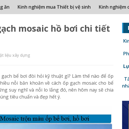
g ăn
Kinh nghiệm mua Thiết bị vệ sinh
Kinh nghiệm 
ạch mosaic hồ bơi chi tiết
Ki
Phâ
ật liệu xây dựng
Lự
gạch bể bơi đòi hỏi kỹ thuật gì? Làm thế nào để ốp
Tấ
hiều nỗi băn khoăn về cách ốp gạch mosaic cho bể
nh
ng suy nghĩ và nỗi lo lắng đó, nên hôm nay sẽ chia
úng tiêu chuẩn và đẹp hết ý.