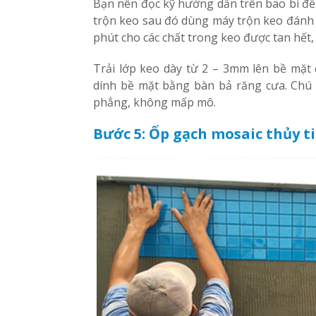
Bạn nên đọc kỹ hướng dẫn trên bao bì để 
trộn keo sau đó dùng máy trộn keo đánh 
phút cho các chất trong keo được tan hết,
Trải lớp keo dày từ 2 – 3mm lên bề mặt
dính bề mặt bằng bàn bả răng cưa. Chú
phẳng, không mấp mô.
Bước 5: Ốp gạch mosaic thủy t