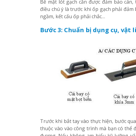
Bể mặt lót gạch cần được đảm bảo cán,
điều chú ý là trước khi ốp gạch phải đả
ngầm, kết cấu ốp phải chắc…
Bước 3: Chuẩn bị dụng cụ, vật l
Trước khi bắt tay vào thực hiện, bước qua
thuộc vào vào công trình mà bạn có thể 
đương. Nếu không am hiểu kỹ lưỡng vấ