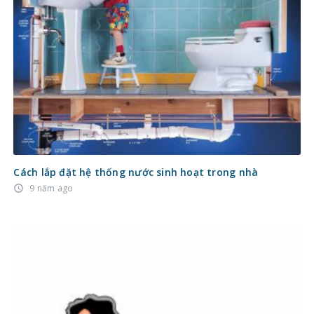
Cách lắp đặt hệ thống nước sinh hoạt trong nhà
9 năm ago
access_time