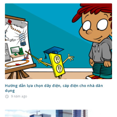
Hướng dẫn lựa chọn dây điện, cáp điện cho nhà dân
dụng
9 năm ago
access_time