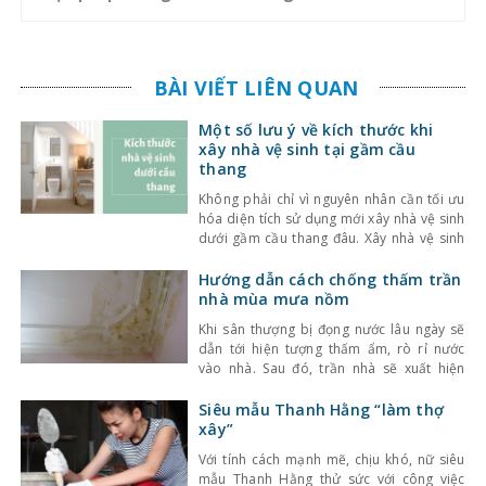
BÀI VIẾT LIÊN QUAN
Một số lưu ý về kích thước khi
xây nhà vệ sinh tại gầm cầu
thang
Không phải chỉ vì nguyên nhân cần tối ưu
hóa diện tích sử dụng mới xây nhà vệ sinh
dưới gầm cầu thang đâu. Xây nhà vệ sinh
dưới gầm cầu thang còn mang ý nghĩa về
phong thủy và thẩm mỹ. Để đảm bảo nhà
Hướng dẫn cách chống thấm trần
vệ sinh dưới gầm cầu thang được sử dụng
nhà mùa mưa nồm
Khi sân thượng bị đọng nước lâu ngày sẽ
dẫn tới hiện tượng thấm ẩm, rò rỉ nước
vào nhà. Sau đó, trần nhà sẽ xuất hiện
nhiều vết rạn chân chim, bị ngả màu, ố
vàng hoặc một số nơi đọng nước nhỏ giọt
Siêu mẫu Thanh Hằng “làm thợ
làm hỏng trần nhà gây mất thẩm mĩ và vệ
xây”
Với tính cách mạnh mẽ, chịu khó, nữ siêu
mẫu Thanh Hằng thử sức với công việc