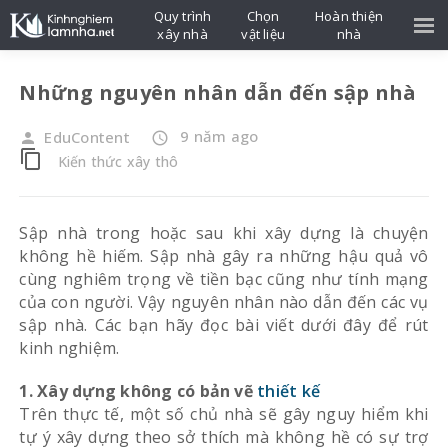
Quy trình
Chọn
Hoàn thiện
xây nhà
vật liệu
nhà
Những nguyên nhân dẫn đến sập nhà
9 năm ago
EduContent
person
access_time
content_copy
Kiến thức xây thô
Sập nhà trong hoặc sau khi xây dựng là chuyện
không hề hiếm. Sập nhà gây ra những hậu quả vô
cùng nghiêm trọng về tiền bạc cũng như tính mạng
của con người. Vậy nguyên nhân nào dẫn đến các vụ
sập nhà. Các bạn hãy đọc bài viết dưới đây để rút
kinh nghiệm.
1. Xây dựng không có bản vẽ
thiết kế
Trên thực tế, một số chủ nhà sẽ gây nguy hiểm khi
tự ý xây dựng theo sở thích mà không hề có sự trợ