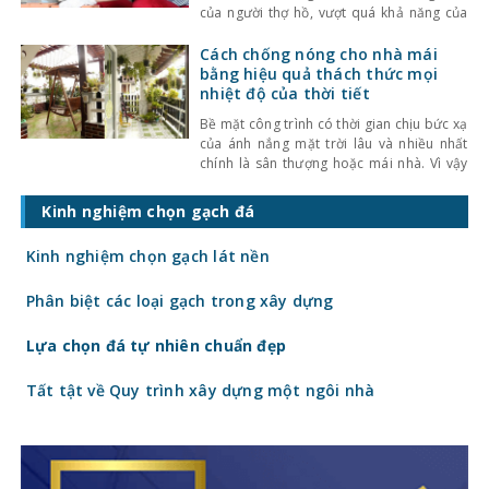
của người thợ hồ, vượt quá khả năng của
một chân dài chuyên tạo dáng trên sàn
catwalk. Thanh Hằng phải dậy từ sáng
Cách chống nóng cho nhà mái
sớm đến công trình xây dựng, chuẩn bị
bằng hiệu quả thách thức mọi
một ngày trải nghiệm thú vị.
nhiệt độ của thời tiết
Bề mặt công trình có thời gian chịu bức xạ
của ánh nắng mặt trời lâu và nhiều nhất
chính là sân thượng hoặc mái nhà. Vì vậy
việc đưa ra các giải pháp kiến trúc, kĩ
thuật chống nóng sân thượng sẽ góp phần
Kinh nghiệm chọn gạch đá
làm mát cho các công trình xây dựng. Sau
đây
Kinh nghiệm chọn gạch lát nền
Phân biệt các loại gạch trong xây dựng
Lựa chọn đá tự nhiên chuẩn đẹp
Tất tật về Quy trình xây dựng một ngôi nhà