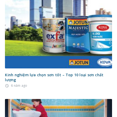
Kinh nghiệm lựa chọn sơn tốt – Top 10 loại sơn chất
lượng
6 năm ago
access_time