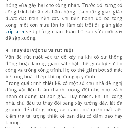
hỏng vừa gây hại cho công nhân. Trước đó, từng có
công trình bị sập vì chân chống của những giàn giáo
được đặt trên nền cát. Khi tiến hành đổ bê tông
xong, một cơn mưa lớn tới làm cát trôi đi, giàn giáo
cốp pha
sẽ bị hỏng chân, toàn bộ sàn vừa mới xây
đã sập xuống.
4. Thay đổi vật tư và rút ruột
Vấn đề rút ruột vật tư dễ xảy ra khi có sự thông
đồng hoặc không giám sát chặt chẽ giữa kỹ sư thi
công và trông công trình. Họ có thể giảm bớt số mác
bê tông hoặc thép không đúng quy định.
Trong quá trình thiết kế, có một số chủ nhà đề nghị
dùng vật liệu hoàn thành tương đối nhẹ như vách
ngăn di động, lát sàn gỗ… Tuy nhiên, khi thi công
nhà, chủ đầu tư thay đổi sang xây tường dày, lát đá
granite để chống nóng cách âm… mà quên mất việc
kiểm tra tải trọng thiết kế ban đầu có đảm bảo hay
không.