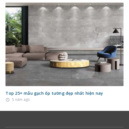
Top 25+ mẫu gạch ốp tường đẹp nhất hiện nay
5 năm ago
access_time