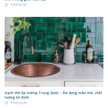
4 tháng ago
access_time
Gạch thẻ ốp tường Trung Quốc – Đa dạng mẫu mã, chất
lượng ổn định
4 tháng ago
access_time