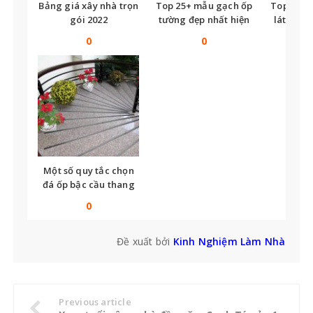
Bảng giá xây nhà trọn
Top 25+ mẫu gạch ốp
Top nhữ
gói 2022
tường đẹp nhất hiện
lát nền t
nay
tế
0
0
Một số quy tắc chọn
đá ốp bậc cầu thang
bạn không thể bỏ qua
0
Đề xuất bởi
Kinh Nghiệm Làm Nhà
Previous article