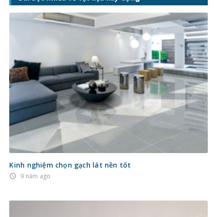
Kinh nghiệm chọn gạch lát nền tốt
9 năm ago
access_time