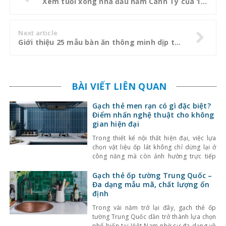
Xem tuổi xông nhà đầu năm Canh Tý của 12 con giáp
Next article
Giới thiệu 25 mẫu bàn ăn thông minh dịp tết 2020
BÀI VIẾT LIÊN QUAN
Gạch thẻ men rạn có gì đặc biệt?
Điểm nhấn nghệ thuật cho không
gian hiện đại
Trong thiết kế nội thất hiện đại, việc lựa
chọn vật liệu ốp lát không chỉ dừng lại ở
công năng mà còn ảnh hưởng trực tiếp
đến tính thẩm mỹ và cảm giác không gian.
Một trong những lựa chọn nổi bật gần đây
Gạch thẻ ốp tường Trung Quốc –
là gạch thẻ men rạn – dòng gạch ốp lát
Đa dạng mẫu mã, chất lượng ổn
định
Trong vài năm trở lại đây, gạch thẻ ốp
tường Trung Quốc dần trở thành lựa chọn
phổ biến tại Việt Nam nhờ sự đa dạng về