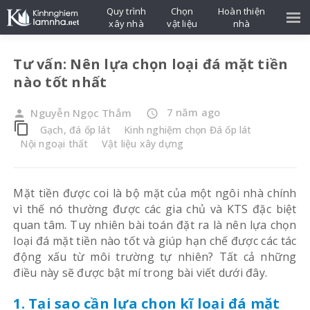
Quy trình
Chọn
Hoàn thiện
xây nhà
vật liệu
nhà
Tư vấn: Nên lựa chọn loại đá mặt tiền
nào tốt nhất
7 năm ago
Nguyễn Ngọc Thắm
person
access_time
content_copy
Gạch, đá ốp lát
Kinh nghiệm chọn Đá ốp lát
Nội ngoại thất
Vật liệu xây dựng
Mặt tiền được coi là bộ mặt của một ngôi nhà chính
vì thế nó thường được các gia chủ và KTS đặc biệt
quan tâm. Tuy nhiên bài toán đặt ra là nên lựa chọn
loại đá mặt tiền nào tốt và giúp hạn chế được các tác
động xấu từ môi trường tự nhiên? Tất cả những
điều này sẽ được bật mí trong bài viết dưới đây.
1. Tại sao cần lựa chọn kĩ loại đá mặt