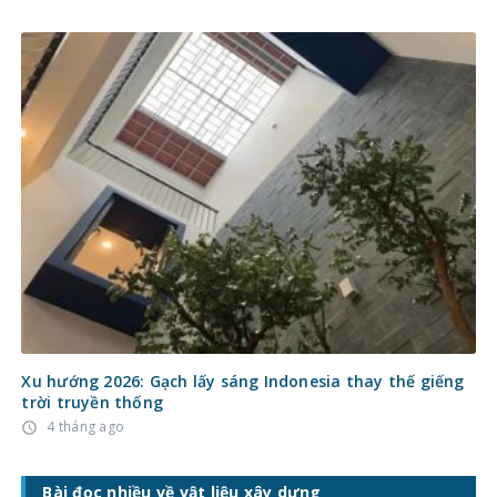
Xu hướng 2026: Gạch lấy sáng Indonesia thay thế giếng
trời truyền thống
4 tháng ago
access_time
Bài đọc nhiều về vật liệu xây dựng