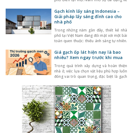
kiểu dáng, màu sắc cùng mức giá hợp lý.
Bên cạnh đó, chất lượng sản phẩm cũng
Gạch kính lấy sáng Indonesia –
không ngừng được cải thiện, đáp ứng tốt
Giải pháp lấy sáng đỉnh cao cho
nhu cầu sử
nhà phố
Trong những năm gần đây, thiết kế nhà
phố tại Việt Nam đang đối mặt với một bài
toán quen thuộc: thiếu ánh sáng tự nhiên.
Với mật độ xây dựng cao, nhà ở thường bị
che chắn bởi các công trình xung quanh,
Giá gạch ốp lát hiện nay là bao
khiến không gian trở nên bí bách và phụ
nhiêu? Xem ngay trước khi mua
thuộc nhiều
Trong quá trình xây dựng và hoàn thiện
nhà ở, việc lựa chọn vật liệu phù hợp luôn
đóng vai trò quan trọng, đặc biệt là gạch
ốp lát. Không chỉ ảnh hưởng đến thẩm mỹ,
giá gạch ốp lát hiện nay còn quyết định
trực tiếp đến tổng chi phí công trình. Vậy
gạch