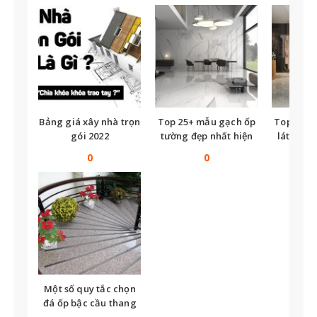
Bảng giá xây nhà trọn
Top 25+ mẫu gạch ốp
Top nhữ
gói 2022
tường đẹp nhất hiện
lát nền t
nay
tế
0
0
Một số quy tắc chọn
đá ốp bậc cầu thang