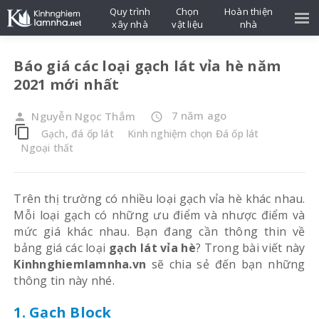
Quy trình
Chọn
Hoàn thiện
xây nhà
vật liệu
nhà
Báo giá các loại gạch lát vỉa hè năm
2021 mới nhất
7 năm ago
Nguyễn Ngọc Thắm
person
access_time
content_copy
Gạch, đá ốp lát
Kinh nghiệm chọn Đá ốp lát
Ngoại thất
Trên thị trường có nhiều loại gạch vỉa hè khác nhau.
Mỗi loại gạch có những ưu điểm và nhược điểm và
mức giá khác nhau. Bạn đang cần thông thin về
bảng giá các loại
gạch lát vỉa hè
? Trong bài viết này
Kinhnghiemlamnha.vn
sẽ chia sẻ đến bạn những
thông tin này nhé.
1. Gạch Block