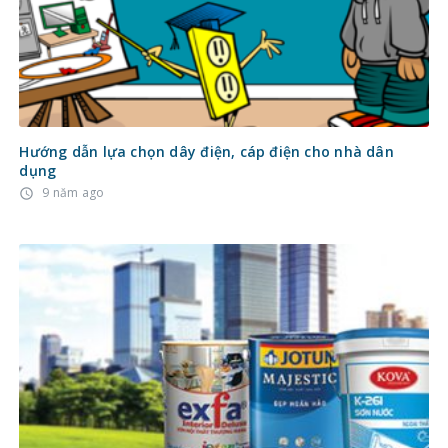
Hướng dẫn lựa chọn dây điện, cáp điện cho nhà dân
dụng
9 năm ago
access_time