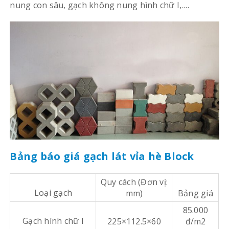
nung con sâu, gạch không nung hình chữ I,….
Bảng báo giá gạch lát vỉa hè Block
Quy cách (Đơn vị:
Loại gạch
mm)
Bảng giá
85.000
Gạch hình chữ I
225×112.5×60
đ/m2