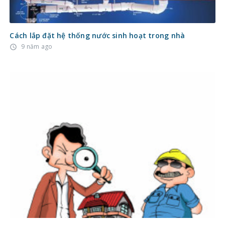
Cách lắp đặt hệ thống nước sinh hoạt trong nhà
9 năm ago
access_time