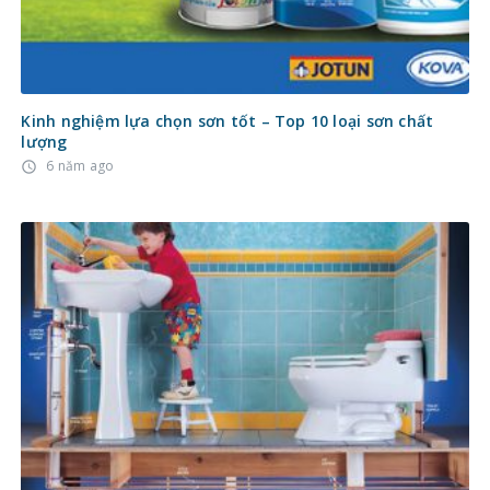
Kinh nghiệm lựa chọn sơn tốt – Top 10 loại sơn chất
lượng
6 năm ago
access_time