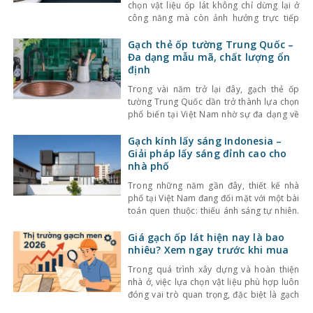
chọn vật liệu ốp lát không chỉ dừng lại ở
công năng mà còn ảnh hưởng trực tiếp
đến tính thẩm mỹ và cảm giác không gian.
Một trong những lựa chọn nổi bật gần đây
Gạch thẻ ốp tường Trung Quốc –
là gạch thẻ men rạn – dòng gạch ốp lát
Đa dạng mẫu mã, chất lượng ổn
định
Trong vài năm trở lại đây, gạch thẻ ốp
tường Trung Quốc dần trở thành lựa chọn
phổ biến tại Việt Nam nhờ sự đa dạng về
kiểu dáng, màu sắc cùng mức giá hợp lý.
Bên cạnh đó, chất lượng sản phẩm cũng
Gạch kính lấy sáng Indonesia –
không ngừng được cải thiện, đáp ứng tốt
Giải pháp lấy sáng đỉnh cao cho
nhu cầu sử
nhà phố
Trong những năm gần đây, thiết kế nhà
phố tại Việt Nam đang đối mặt với một bài
toán quen thuộc: thiếu ánh sáng tự nhiên.
Với mật độ xây dựng cao, nhà ở thường bị
che chắn bởi các công trình xung quanh,
Giá gạch ốp lát hiện nay là bao
khiến không gian trở nên bí bách và phụ
nhiêu? Xem ngay trước khi mua
thuộc nhiều
Trong quá trình xây dựng và hoàn thiện
nhà ở, việc lựa chọn vật liệu phù hợp luôn
đóng vai trò quan trọng, đặc biệt là gạch
ốp lát. Không chỉ ảnh hưởng đến thẩm mỹ,