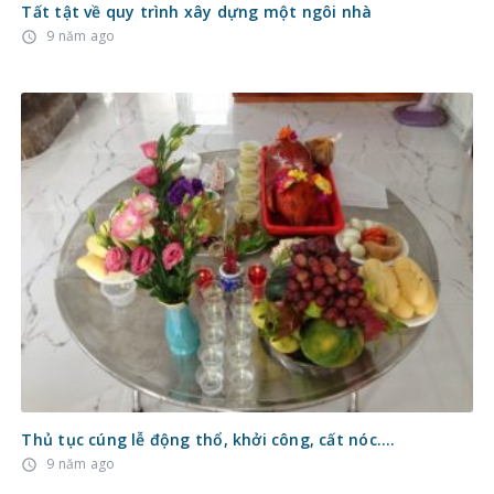
Tất tật về quy trình xây dựng một ngôi nhà
9 năm ago
access_time
Thủ tục cúng lễ động thổ, khởi công, cất nóc….
9 năm ago
access_time