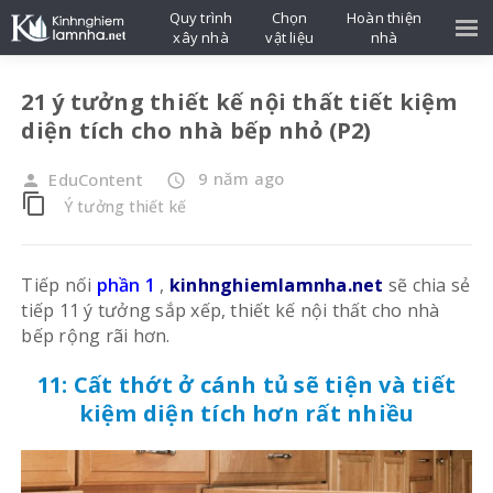
Quy trình
Chọn
Hoàn thiện
xây nhà
vật liệu
nhà
21 ý tưởng thiết kế nội thất tiết kiệm
diện tích cho nhà bếp nhỏ (P2)
9 năm ago
EduContent
person
access_time
content_copy
Ý tưởng thiết kế
Tiếp nối
phần 1
,
kinhnghiemlamnha.net
sẽ chia sẻ
tiếp 11 ý tưởng sắp xếp, thiết kế nội thất cho nhà
bếp rộng rãi hơn.
11: Cất thớt ở cánh tủ sẽ tiện và tiết
kiệm diện tích hơn rất nhiều