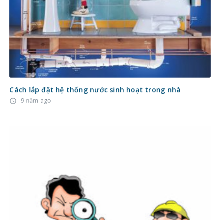
Cách lắp đặt hệ thống nước sinh hoạt trong nhà
9 năm ago
access_time