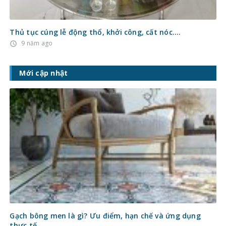
Thủ tục cúng lễ động thổ, khởi công, cất nóc….
9 năm ago
access_time
Mới cập nhật
Gạch bông men là gì? Ưu điểm, hạn chế và ứng dụng
thực tế