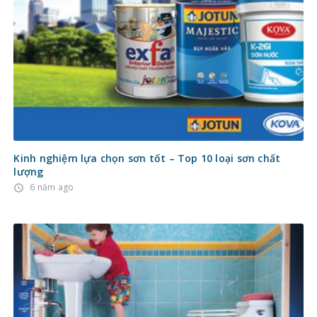
Kinh nghiệm lựa chọn sơn tốt – Top 10 loại sơn chất
lượng
6 năm ago
access_time