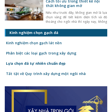
kinhnghiemlamnha.net hướng dẫn trong
Cách tối ưu trong thiết kế nội
bài viết này để không gian gia đình thêm
thất không gian mở
lung linh, ấm cúng trong một mùa Noel an
Nếu như trước đây, không gian mở là lựa
chọn vàng để tiết kiệm diện tích và độ
thoáng cho ngôi nhà thì ngày nay, không
đơn thuần là mục đích ấy, thiết kế nội thất
không gian mở đã trở thành xu hướng giúp
Kinh nghiệm chọn gạch đá
mang lại sự tiện nghi và vẻ đẹp thời
thượng
Kinh nghiệm chọn gạch lát nền
Phân biệt các loại gạch trong xây dựng
Lựa chọn đá tự nhiên chuẩn đẹp
Tất tật về Quy trình xây dựng một ngôi nhà