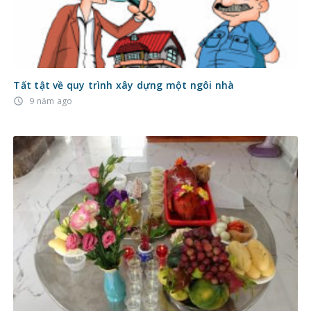
Tất tật về quy trình xây dựng một ngôi nhà
9 năm ago
access_time