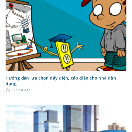
Hướng dẫn lựa chọn dây điện, cáp điện cho nhà dân
dụng
9 năm ago
access_time