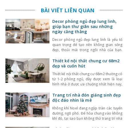
BÀI VIẾT LIÊN QUAN
Decor phòng ngủ đẹp lung linh,
giúp bạn thư giãn sau những
ngày căng thẳng
Decor phòng ngủ đẹp lung linh là yếu tố
quan trọng để tạo nên không gian sống
đẹp, thoải mái trong ngôi nhà của bạn.
Nhất là khi phòng ngủ được coi là nơi nghỉ
ngơi quan trọng sau những ngày làm việc
Thiết kế nội thất chung cư 68m2
căng thẳng. Để giúp bạn thư giãn và nghỉ
đẹp và cuốn hút
ngơi tốt hơn,
Thiết kế nội thất chung cư 68m2 thường có
từ 1-2 phòng ngủ, đây được xem là loại
hình nhà ở được ưa chuộng nhất hiện nay,
phù hợp với gia đình 2 thế hệ. Qua bài viết
dưới đây Kinh Nghiệm Làm Nhà sẽ chia sẻ
Trang trí nhà đón giáng sinh đẹp
các phong cách thiết kế nội thất chung
độc đáo nhìn là mê
Không khí Noel đang ngập tràn các tuyến
đường, ngõ phố. Để hòa chung vào không
khí đó, tại sao bạn không thử trang trí nhà
đón giáng sinh bằng các mẹo mà