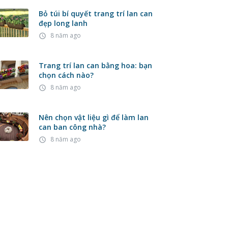
Bỏ túi bí quyết trang trí lan can
đẹp long lanh
8 năm ago
access_time
Trang trí lan can bằng hoa: bạn
chọn cách nào?
8 năm ago
access_time
Nên chọn vật liệu gì để làm lan
can ban công nhà?
8 năm ago
access_time