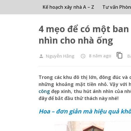
Kế hoạch xây nhà A – Z
Tư vấn Phòn
4 mẹo để có một ban 
nhìn cho nhà ống
content_copy
8 năm ago
Nguyễn Hằng
B
person
access_time
Trong các khu đô thị lớn, đông đúc và 
những khoảng mặt tiền nhỏ. Vậy với 
công
đẹp xinh, thu hút ánh nhìn của n
đây để bắt đầu thử thách này nhé!
Hoa – đơn giản mà hiệu quả kh