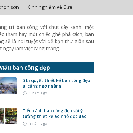
chọn sơn
Kinh nghiệm về Cửa
ang trí ban công với chút cây xanh, một
iếc thảm hay một chiếc ghế phá cách, ban
g sẽ là nơi tuyệt vời để bạn thư giãn sau
 ngày làm việc căng thẳng.
Mẫu ban công đẹp
5 bí quyết thiết kế ban công đẹp
ai cũng ngỡ ngàng
8 năm ago
access_time
Tiểu cảnh ban công đẹp với ý
tưởng thiết kế ao nhỏ độc đáo
8 năm ago
access_time