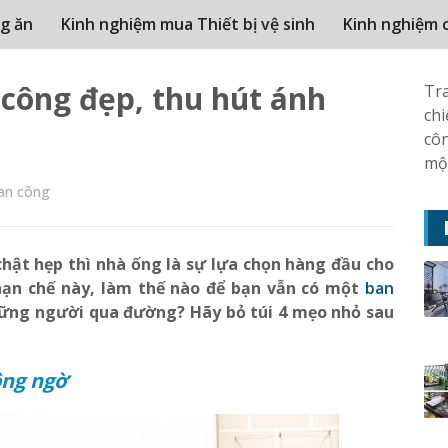
g ăn
Kinh nghiệm mua Thiết bị vệ sinh
Kinh nghiệm 
công đẹp, thu hút ánh
Tr
ch
côn
một
an công
chật hẹp thì nhà ống là sự lựa chọn hàng đầu cho
hạn chế này, làm thế nào để bạn vẫn có một
ban
hững người qua đường? Hãy bỏ túi 4 mẹo nhỏ sau
ông ngờ