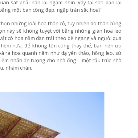
an sát phải nán lại ngắm nhìn. Vậy tại sao bạn lại
bằng một ban công đẹp, ngập tràn sắc hoa?
chọn những loài hoa thân cỏ, tuy nhiên do thân cứng
ọn này sẽ không tuyệt vời bằng những giàn hoa leo
vật có hoa nằm dàn trải theo bề ngang và người qua
Thêm nữa, để không tốn công thay thế, bạn nên ưu
và ra hoa quanh năm như dạ yến thảo, hồng leo, sử
điểm nhấn ấn tượng cho nhà ống – một cấu trúc nhà
u, nhàm chán.