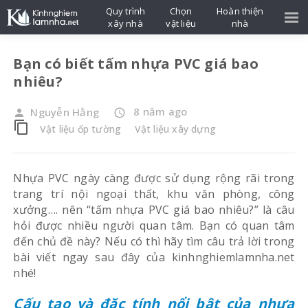
Quy trình
Chọn
Hoàn thiện
xây nhà
vật liệu
nhà
Bạn có biết tấm nhựa PVC giá bao
nhiêu?
8 năm ago
Nguyễn Hằng
person
access_time
content_copy
Vật liệu ốp tường
Vật liệu xây dựng
Nhựa PVC ngày càng được sử dụng rộng rãi trong
trang trí nội ngoại thất, khu văn phòng, công
xưởng…. nên “tấm nhựa PVC giá bao nhiêu?” là câu
hỏi được nhiều người quan tâm. Bạn có quan tâm
đến chủ đề này? Nếu có thì hãy tìm câu trả lời trong
bài viết ngay sau đây của kinhnghiemlamnha.net
nhé!
Cấu tạo và đặc tính nổi bật của nhựa