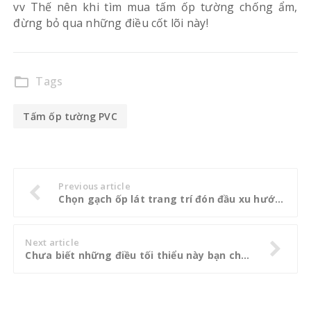
vv Thế nên khi tìm mua tấm ốp tường chống ẩm,
đừng bỏ qua những điều cốt lõi này!
Tags
folder_open
Tấm ốp tường PVC
Previous article
Chọn gạch ốp lát trang trí đón đầu xu hướng 2019
Next article
Chưa biết những điều tối thiểu này bạn chưa biết cách làm sạch nền gạch bông