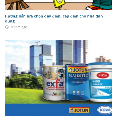
Hướng dẫn lựa chọn dây điện, cáp điện cho nhà dân
dụng
9 năm ago
access_time