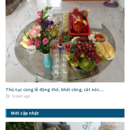
Thủ tục cúng lễ động thổ, khởi công, cất nóc….
9 năm ago
access_time
Mới cập nhật