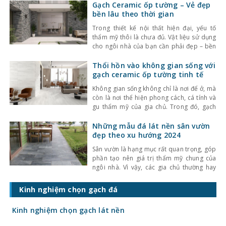
giá gạch ốp lát hiện nay còn quyết định
Gạch Ceramic ốp tường – Vẻ đẹp
trực tiếp đến tổng chi phí công trình. Vậy
bền lâu theo thời gian
gạch
Trong thiết kế nội thất hiện đại, yếu tố
thẩm mỹ thôi là chưa đủ. Vật liệu sử dụng
cho ngôi nhà của bạn cần phải đẹp – bền
– dễ bảo dưỡng để đảm bảo giá trị lâu dài
và tiện nghi trong cuộc sống hằng ngày.
Thổi hồn vào không gian sống với
Một trong những lựa chọn được ưa
gạch ceramic ốp tường tinh tế
Không gian sống không chỉ là nơi để ở, mà
còn là nơi thể hiện phong cách, cá tính và
gu thẩm mỹ của gia chủ. Trong đó, gạch
ceramic ốp tường đang ngày càng trở
thành lựa chọn hàng đầu để tạo điểm
Những mẫu đá lát nền sân vườn
nhấn cho nội thất – vừa đẹp, vừa bền, lại
đẹp theo xu hướng 2024
thể
Sân vườn là hạng mục rất quan trọng, góp
phần tạo nên giá trị thẩm mỹ chung của
ngôi nhà. Vì vậy, các gia chủ thường hay
sử dụng đá lát nền sân vườn để tô điểm
cho khu vực này. Mời bạn cùng
Kinh nghiệm chọn gạch đá
kinhnghiemlamnha.net tìm hiểu các mẫu
đá đẹp theo xu hướng 2023
Kinh nghiệm chọn gạch lát nền