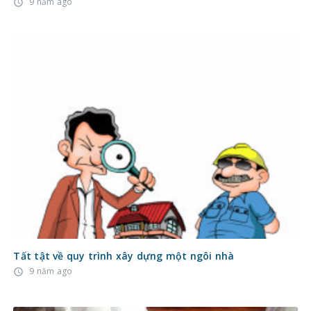
9 năm ago
access_time
Tất tật về quy trình xây dựng một ngôi nhà
9 năm ago
access_time