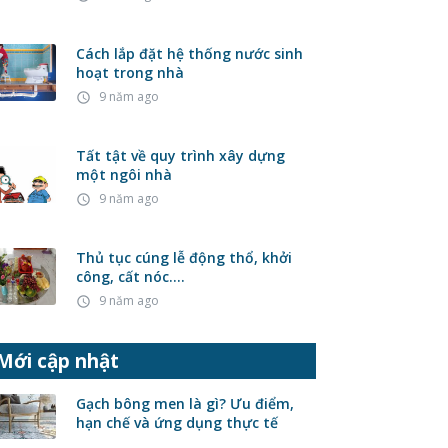
Cách lắp đặt hệ thống nước sinh
hoạt trong nhà
9 năm ago
access_time
Tất tật về quy trình xây dựng
một ngôi nhà
9 năm ago
access_time
Thủ tục cúng lễ động thổ, khởi
công, cất nóc….
9 năm ago
access_time
Mới cập nhật
Gạch bông men là gì? Ưu điểm,
hạn chế và ứng dụng thực tế