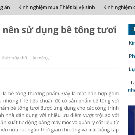
g ăn
Kinh nghiệm mua Thiết bị vệ sinh
Kinh nghiệm 
ó nên sử dụng bê tông tươi
Ki
Phâ
n thức xây thô
Xi măng
Lự
Tấ
nh
ọi là bê tông thương phẩm. Đây là một hỗn hợp gồm
eo những tỉ lệ tiêu chuẩn để có sản phẩm bê tông với
hẩm bê tông tươi được ứng dụng cho các công trình
nh nhà dân dụng với nhiều ưu điểm vượt trội so với
sản xuất tự động bằng máy móc và quản lý cốt liệu từ
hơn nữa rút ngắn thời gian thi công và mặt bằng tập