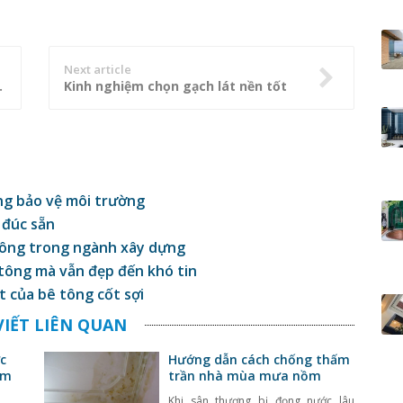
Next article
uản gạch men
Kinh nghiệm chọn gạch lát nền tốt
ng bảo vệ môi trường
 đúc sẵn
tông trong ngành xây dựng
tông mà vẫn đẹp đến khó tin
ất của bê tông cốt sợi
VIẾT LIÊN QUAN
c
Hướng dẫn cách chống thấm
ầm
trần nhà mùa mưa nồm
Khi sân thượng bị đọng nước lâu