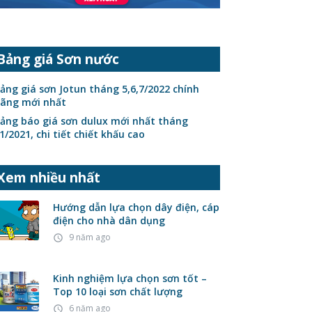
Bảng giá Sơn nước
ảng giá sơn Jotun tháng 5,6,7/2022 chính
ãng mới nhất
ảng báo giá sơn dulux mới nhất tháng
1/2021, chi tiết chiết khấu cao
Xem nhiều nhất
Hướng dẫn lựa chọn dây điện, cáp
điện cho nhà dân dụng
9 năm ago
access_time
Kinh nghiệm lựa chọn sơn tốt –
Top 10 loại sơn chất lượng
6 năm ago
access_time