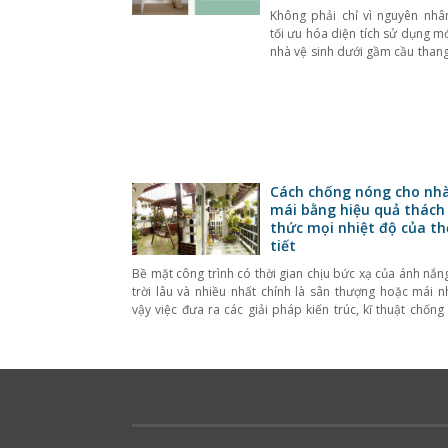
Không phải chỉ vì nguyên nhâ
tối ưu hóa diện tích sử dụng m
nhà vệ sinh dưới gầm cầu thang
Xây nhà vệ sinh dưới gầm cầu 
còn mang ý nghĩa về phong th
thẩm mỹ. Để đảm bảo nhà vệ
dưới gầm cầu thang được sử d
Cách chống nóng cho nh
mái bằng hiệu quả thách
thức mọi nhiệt độ của th
tiết
Bề mặt công trình có thời gian chịu bức xạ của ánh nắn
trời lâu và nhiều nhất chính là sân thượng hoặc mái nh
vậy việc đưa ra các giải pháp kiến trúc, kĩ thuật chốn
sân thượng sẽ góp phần làm mát cho các công trìn
dựng. Sau đây