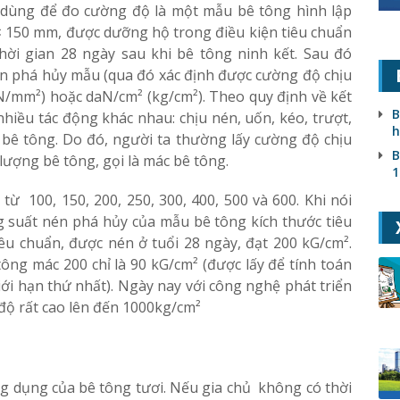
 dùng để đo cường độ là một mẫu bê tông hình lập
 150 mm, được dưỡng hộ trong điều kiện tiêu chuẩn
hời gian 28 ngày sau khi bê tông ninh kết. Sau đó
n phá hủy mẫu (qua đó xác định được cường độ chịu
N/mm²) hoặc daN/cm² (kg/cm²). Theo quy định về kết
B
nhiều tác động khác nhau: chịu nén, uốn, kéo, trượt,
h
 bê tông. Do đó, người ta thường lấy cường độ chịu
B
 lượng bê tông, gọi là mác bê tông.
1
ừ 100, 150, 200, 250, 300, 400, 500 và 600. Khi nói
g suất nén phá hủy của mẫu bê tông kích thước tiêu
êu chuẩn, được nén ở tuổi 28 ngày, đạt 200 kG/cm².
ông mác 200 chỉ là 90 kG/cm² (được lấy để tính toán
giới hạn thứ nhất). Ngày nay với công nghệ phát triển
 độ rất cao lên đến 1000kg/cm²
 dụng của bê tông tươi. Nếu gia chủ không có thời