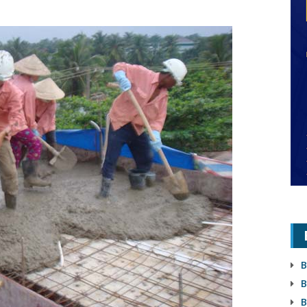
B
B
B