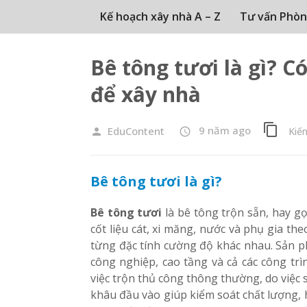
Kế hoạch xây nhà A – Z
Tư vấn Phòn
Bê tông tươi là gì? C
để xây nhà
content_copy
9 năm ago
EduContent
Kiế
person
access_time
Bê tông tươi là gì?
Bê tông tươi
là bê tông trộn sẵn, hay g
cốt liệu cát, xi măng, nước và phụ gia th
từng đặc tính cường độ khác nhau. Sản p
công nghiệp, cao tầng và cả các công trì
việc trộn thủ công thông thường, do việc 
khâu đầu vào giúp kiểm soát chất lượng, 