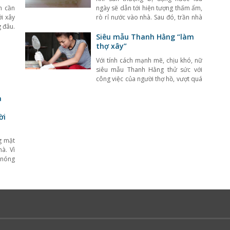
n cần
ngày sẽ dẫn tới hiện tượng thấm ẩm,
ới xây
rò rỉ nước vào nhà. Sau đó, trần nhà
 đâu.
sẽ xuất hiện nhiều vết rạn chân chim,
thang
bị ngả màu, ố vàng hoặc một số nơi
Siêu mẫu Thanh Hằng “làm
ủy và
đọng nước nhỏ giọt làm hỏng trần
thợ xây”
 sinh
nhà gây mất thẩm mĩ và vệ
Với tính cách mạnh mẽ, chịu khó, nữ
ụng
siêu mẫu Thanh Hằng thử sức với
công việc của người thợ hồ, vượt quá
khả năng của một chân dài chuyên
tạo dáng trên sàn catwalk. Thanh
à
Hằng phải dậy từ sáng sớm đến
công trình xây dựng, chuẩn bị một
ời
ngày trải nghiệm thú vị.
g mặt
à. Vì
g nóng
h xây