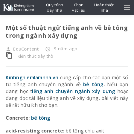
Quy trình
Chọn
Hoàn thiện
xây nhà
vật liệu
nhà
Một số thuật ngữ tiếng anh về bê tông
trong ngành xây dựng
9 năm ago
EduContent
person
access_time
content_copy
Kiến thức xây thô
Kinhnghiemlamnha.vn
cung cấp cho các bạn một số
từ tiếng anh chuyên ngành về
bê tông
.
Nếu bạn
đang học t
iếng anh chuyên ngành xây dựng
hoặc
đang đọc tài liệu tiếng anh về xây dựng, bài viết này
sẽ rất hữu ích cho bạn.
Concrete:
bê tông
acid-resisting concrete:
bê tông chịu axit