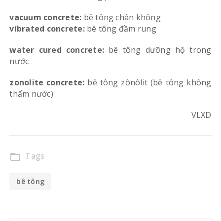
vacuum concrete:
bê tông chân không
vibrated concrete:
bê tông đầm rung
water cured concrete:
bê tông dưỡng hộ trong
nước
zonolite concrete:
bê tông zônôlit (bê tông không
thấm nước)
VLXD
Tags
folder_open
bê tông