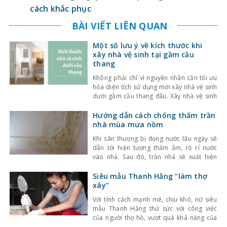
cách khắc phục
BÀI VIẾT LIÊN QUAN
Một số lưu ý về kích thước khi
xây nhà vệ sinh tại gầm cầu
thang
Không phải chỉ vì nguyên nhân cần tối ưu
hóa diện tích sử dụng mới xây nhà vệ sinh
dưới gầm cầu thang đâu. Xây nhà vệ sinh
dưới gầm cầu thang còn mang ý nghĩa về
phong thủy và thẩm mỹ. Để đảm bảo nhà
Hướng dẫn cách chống thấm trần
vệ sinh dưới gầm cầu thang được sử dụng
nhà mùa mưa nồm
Khi sân thượng bị đọng nước lâu ngày sẽ
dẫn tới hiện tượng thấm ẩm, rò rỉ nước
vào nhà. Sau đó, trần nhà sẽ xuất hiện
nhiều vết rạn chân chim, bị ngả màu, ố
vàng hoặc một số nơi đọng nước nhỏ giọt
Siêu mẫu Thanh Hằng “làm thợ
làm hỏng trần nhà gây mất thẩm mĩ và vệ
xây”
Với tính cách mạnh mẽ, chịu khó, nữ siêu
mẫu Thanh Hằng thử sức với công việc
của người thợ hồ, vượt quá khả năng của
một chân dài chuyên tạo dáng trên sàn