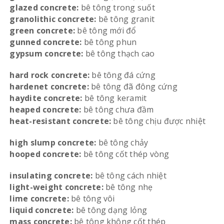
glazed concrete:
bê tông trong suốt
granolithic concrete:
bê tông granit
green concrete:
bê tông mới đổ
gunned concrete:
bê tông phun
gypsum concrete:
bê tông thạch cao
hard rock concrete:
bê tông đá cứng
hardenet concrete:
bê tông đã đông cứng
haydite concrete:
bê tông keramit
heaped concrete:
bê tông chưa đầm
heat-resistant concrete:
bê tông chịu được nhiệt
high slump concrete:
bê tông chảy
hooped concrete:
bê tông cốt thép vòng
insulating concrete:
bê tông cách nhiệt
light-weight concrete:
bê tông nhẹ
lime concrete:
bê tông vôi
liquid concrete:
bê tông dạng lỏng
mass concrete:
bê tông không cốt thép