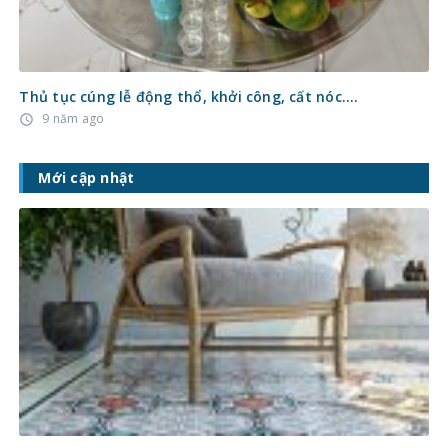
Thủ tục cúng lễ động thổ, khởi công, cất nóc….
9 năm ago
access_time
Mới cập nhật