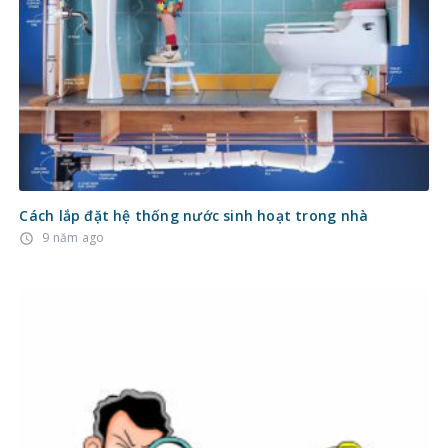
Cách lắp đặt hệ thống nước sinh hoạt trong nhà
9 năm ago
access_time