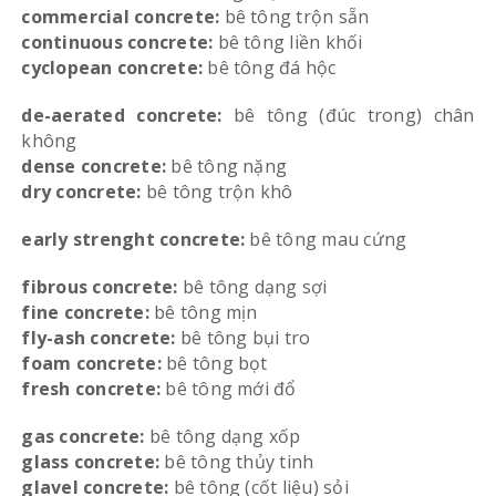
commercial concrete:
bê tông trộn sẵn
continuous concrete:
bê tông liền khối
cyclopean concrete:
bê tông đá hộc
de-aerated concrete:
bê tông (đúc trong) chân
không
dense concrete:
bê tông nặng
dry concrete:
bê tông trộn khô
early strenght concrete:
bê tông mau cứng
fibrous concrete:
bê tông dạng sợi
fine concrete:
bê tông mịn
fly-ash concrete:
bê tông bụi tro
foam concrete:
bê tông bọt
fresh concrete:
bê tông mới đổ
gas concrete:
bê tông dạng xốp
glass concrete:
bê tông thủy tinh
glavel concrete:
bê tông (cốt liệu) sỏi