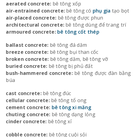
aerated concrete:
bê tông xốp
air-entrained concrete:
bê tông có
phụ gia
tạo bọt
air-placed concrete:
bê tông được phun
architectural concrete:
bê tông dùng để trang trí
armoured concrete:
bê tông cốt thép
ballast concrete:
bê tông đá dăm
breeze concrete:
bê tông bụi than cốc
broken concrete:
bê tông dăm, bê tông vỡ
buried concrete:
bê tông bị phủ đất
bush-hammered concrete:
bê tông được đàn bằng
búa
cast concrete:
bê tông đúc
cellular concrete:
bê tông tổ ong
cement concrete:
bê tông xi măng
chuting concrete:
bê tông dạng lỏng
cinder concrete:
bê tông xỉ
cobble concrete:
bê tông cuội sỏi