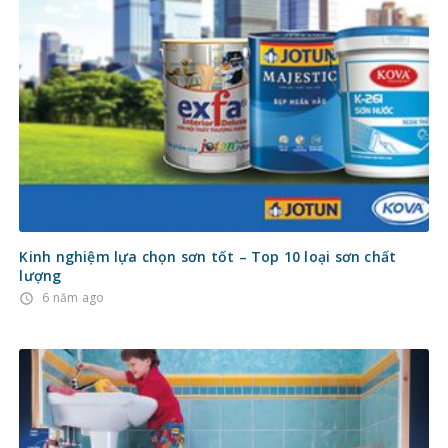
Kinh nghiệm lựa chọn sơn tốt – Top 10 loại sơn chất
lượng
6 năm ago
access_time