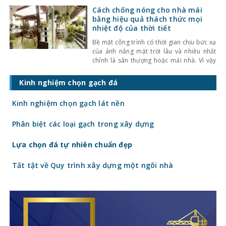
catwalk. Thanh Hằng phải dậy từ sáng
Cách chống nóng cho nhà mái
sớm đến công trình xây dựng, chuẩn bị
bằng hiệu quả thách thức mọi
một ngày trải nghiệm thú vị.
nhiệt độ của thời tiết
Bề mặt công trình có thời gian chịu bức xạ
của ánh nắng mặt trời lâu và nhiều nhất
chính là sân thượng hoặc mái nhà. Vì vậy
việc đưa ra các giải pháp kiến trúc, kĩ
thuật chống nóng sân thượng sẽ góp phần
Kinh nghiệm chọn gạch đá
làm mát cho các công trình xây dựng. Sau
đây
Kinh nghiệm chọn gạch lát nền
Phân biệt các loại gạch trong xây dựng
Lựa chọn đá tự nhiên chuẩn đẹp
Tất tật về Quy trình xây dựng một ngôi nhà