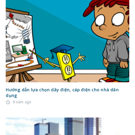
Hướng dẫn lựa chọn dây điện, cáp điện cho nhà dân
dụng
9 năm ago
access_time