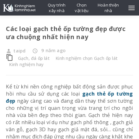
Quy trình
Chọn
Hoàn thiện
xây nhà
vật liệu
nhà
Các loại gạch thẻ ốp tường đẹp được
ưa chuộng nhất hiện nay
9 năm ago
taipd
person
access_time
content_copy
Gạch, đá ốp lát
Kinh nghiệm chọn Gạch ốp lát
Kinh nghiệm hay
Kể từ khi nền công nghiệp bất động sản được phục
hồi nhu cầu sử dụng các loại
gạch thẻ ốp tường
đẹp
ngày càng cao và đang dần thay thế sơn tường
cho những vị trí quan trọng vừa trang trí cho ngôi
nhà vừa bền đẹp theo thòi gian. Gạch thẻ hiện nay
có rất nhiều loại ví dụ như gạch phổ thông , gạch giả
vân gỗ, gạch 3D hay gạch giả mặt đá, sỏi… cũng chỉ
nhằm mục đich đáp ứng nhu cầu ngày càng khắt khe