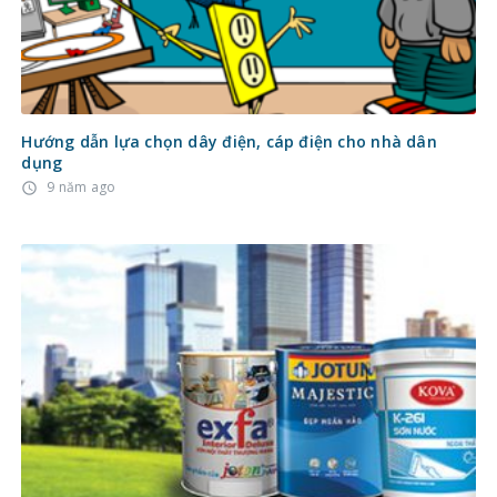
Hướng dẫn lựa chọn dây điện, cáp điện cho nhà dân
dụng
9 năm ago
access_time