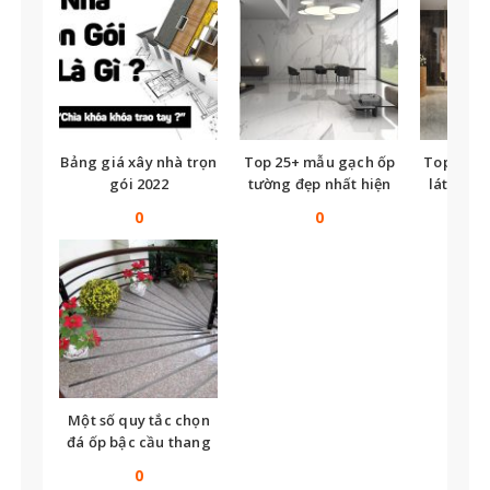
Bảng giá xây nhà trọn
Top 25+ mẫu gạch ốp
Top nhữ
gói 2022
tường đẹp nhất hiện
lát nền t
nay
tế
0
0
Một số quy tắc chọn
đá ốp bậc cầu thang
bạn không thể bỏ qua
0