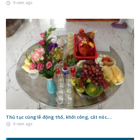
9 năm ago
access_time
Thủ tục cúng lễ động thổ, khởi công, cất nóc….
9 năm ago
access_time