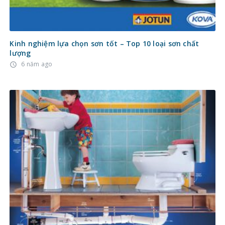
Kinh nghiệm lựa chọn sơn tốt – Top 10 loại sơn chất
lượng
6 năm ago
access_time