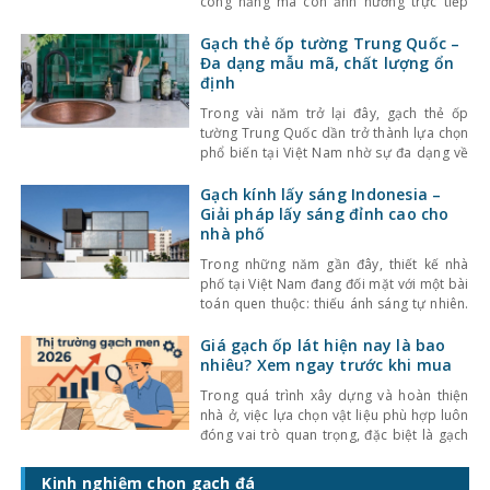
công năng mà còn ảnh hưởng trực tiếp
đến tính thẩm mỹ và cảm giác không gian.
Một trong những lựa chọn nổi bật gần đây
Gạch thẻ ốp tường Trung Quốc –
là gạch thẻ men rạn – dòng gạch ốp lát
Đa dạng mẫu mã, chất lượng ổn
định
Trong vài năm trở lại đây, gạch thẻ ốp
tường Trung Quốc dần trở thành lựa chọn
phổ biến tại Việt Nam nhờ sự đa dạng về
kiểu dáng, màu sắc cùng mức giá hợp lý.
Bên cạnh đó, chất lượng sản phẩm cũng
Gạch kính lấy sáng Indonesia –
không ngừng được cải thiện, đáp ứng tốt
Giải pháp lấy sáng đỉnh cao cho
nhu cầu sử
nhà phố
Trong những năm gần đây, thiết kế nhà
phố tại Việt Nam đang đối mặt với một bài
toán quen thuộc: thiếu ánh sáng tự nhiên.
Với mật độ xây dựng cao, nhà ở thường bị
che chắn bởi các công trình xung quanh,
Giá gạch ốp lát hiện nay là bao
khiến không gian trở nên bí bách và phụ
nhiêu? Xem ngay trước khi mua
thuộc nhiều
Trong quá trình xây dựng và hoàn thiện
nhà ở, việc lựa chọn vật liệu phù hợp luôn
đóng vai trò quan trọng, đặc biệt là gạch
ốp lát. Không chỉ ảnh hưởng đến thẩm mỹ,
giá gạch ốp lát hiện nay còn quyết định
Kinh nghiệm chọn gạch đá