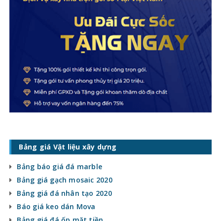
Bảng giá Vật liệu xây dựng
Bảng báo giá đá marble
Bảng giá gạch mosaic 2020
Bảng giá đá nhân tạo 2020
Báo giá keo dán Mova
Bảng giá đá ốp mặt tiền