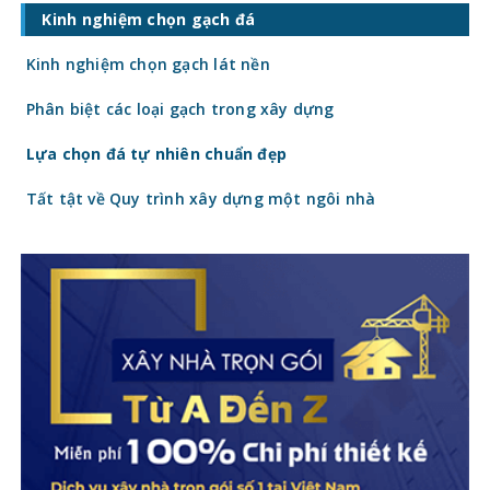
giá gạch ốp lát hiện nay còn quyết định
Kinh nghiệm chọn gạch đá
trực tiếp đến tổng chi phí công trình. Vậy
gạch
Kinh nghiệm chọn gạch lát nền
Phân biệt các loại gạch trong xây dựng
Lựa chọn đá tự nhiên chuẩn đẹp
Tất tật về Quy trình xây dựng một ngôi nhà