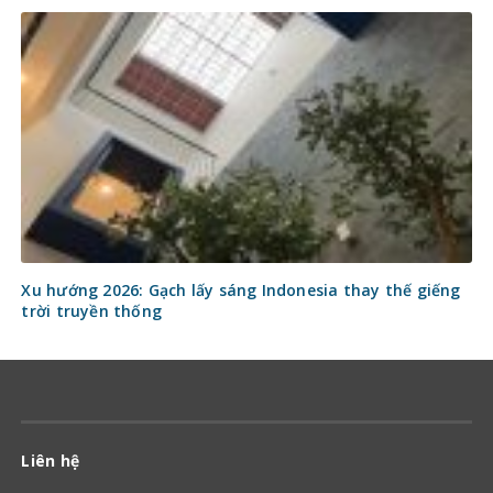
Xu hướng 2026: Gạch lấy sáng Indonesia thay thế giếng
trời truyền thống
Liên hệ