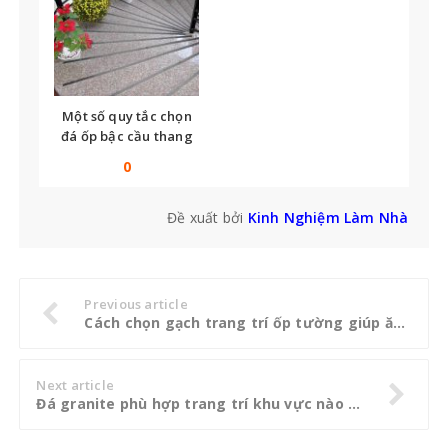
Một số quy tắc chọn
đá ốp bậc cầu thang
bạn không thể bỏ qua
0
Đề xuất bởi
Kinh Nghiệm Làm Nhà
Previous article
Cách chọn gạch trang trí ốp tường giúp ăn gian diện tích phòng khách
Next article
Đá granite phù hợp trang trí khu vực nào trong không gian nhà bạn?