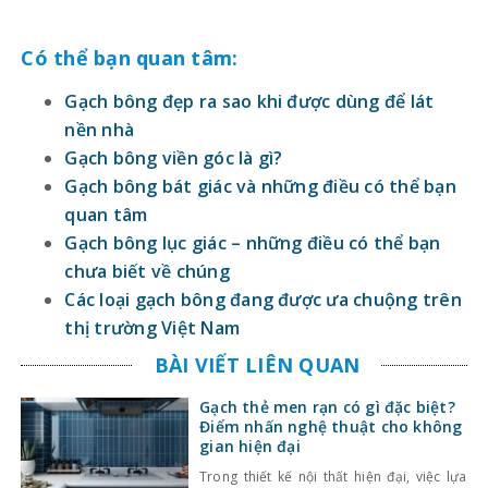
Có thể bạn quan tâm:
Gạch bông đẹp ra sao khi được dùng để lát
nền nhà
Gạch bông viền góc là gì?
Gạch bông bát giác và những điều có thể bạn
quan tâm
Gạch bông lục giác – những điều có thể bạn
chưa biết về chúng
Các loại gạch bông đang được ưa chuộng trên
thị trường Việt Nam
BÀI VIẾT LIÊN QUAN
Gạch thẻ men rạn có gì đặc biệt?
Điểm nhấn nghệ thuật cho không
gian hiện đại
Trong thiết kế nội thất hiện đại, việc lựa