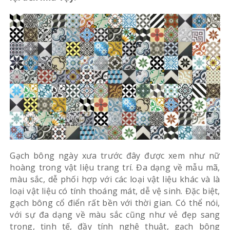
Gạch bông ngày xưa trước đây được xem như nữ
hoàng trong vật liệu trang trí. Đa dạng về mẫu mã,
màu sắc, dễ phối hợp với các loại vật liệu khác và là
loại vật liệu có tính thoáng mát, dễ vệ sinh. Đặc biệt,
gạch bông cổ điển rất bền với thời gian. Có thể nói,
với sự đa dạng về màu sắc cũng như vẻ đẹp sang
trọng, tinh tế, đầy tính nghệ thuật, gạch bông