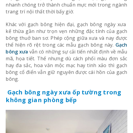
nhanh chóng trở thành chuẩn mực mới trong ngành
trang trí nội thất thời bấy giờ.
Khác với gạch bông hiện đại, gạch bông ngày xưa
kế thừa gần như trọn vẹn những đặc tính của gạch
bông thuở ban sơ. Phép cộng giữa xưa và nay được
thể hiện rõ rệt trong các mẫu gạch bông này.
Gạch
bông xưa
vẫn có những sự cải tiến nhất định về mẫu
mã, họa tiết. Thế nhưng dù cách phối màu đơn sắc
hay đa sắc, hoa văn mộc mạc hay tinh xảo thì gạch
bông cổ điển vẫn giữ nguyên được cái hồn của gạch
bông.
Gạch bông ngày xưa ốp tường trong
không gian phòng bếp