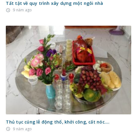
Tất tật về quy trình xây dựng một ngôi nhà
9 năm ago
access_time
Thủ tục cúng lễ động thổ, khởi công, cất nóc….
9 năm ago
access_time