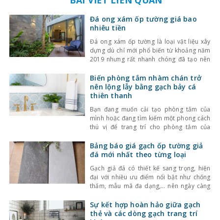
Đá ong xám ốp tường giá bao
nhiêu tiền
Đá ong xám ốp tường là loại vật liệu xây
dựng dù chỉ mới phổ biến từ khoảng năm
2019 nhưng rất nhanh chóng đã tạo nên
một làn sóng mạnh mẽ. Ưu điểm của loại
đá này là gì? Chi phí đầu tư là bao nhiêu?
Biến phòng tắm nhàm chán trở
Câu trả lời sẽ được kinhnghiemlamnha.net
nên lộng lẫy bằng gạch bảy cá
tiết lộ
thiên thanh
Bạn đang muốn cải tạo phòng tắm của
mình hoặc đang tìm kiếm một phong cách
thú vị để trang trí cho phòng tắm của
mình thay cho những mẫu gạch ốp lát
thông thường. Kinhnghiemlamnha.net gợi
Bảng báo giá gạch ốp tường giả
ý cho bạn một mẫu phòng tắm vô cùng
đá mới nhất theo từng loại
lộng lẫy và sảng khoái được trang trí bằng
Gạch giả đá có thiết kế sang trọng, hiện
đại với nhiều ưu điểm nổi bật như chống
thấm, mẫu mã đa dạng,… nên ngày càng
được sử dụng phổ biến. Tuy nhiên, giá
gạch ốp tường giả đá là bao nhiêu vẫn là
Sự kết hợp hoàn hảo giữa gạch
thắc mắc của nhiều người, chính vì thế
thẻ và các dòng gạch trang trí