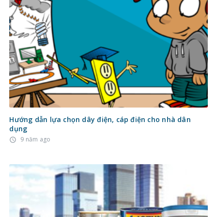
Hướng dẫn lựa chọn dây điện, cáp điện cho nhà dân
dụng
9 năm ago
access_time