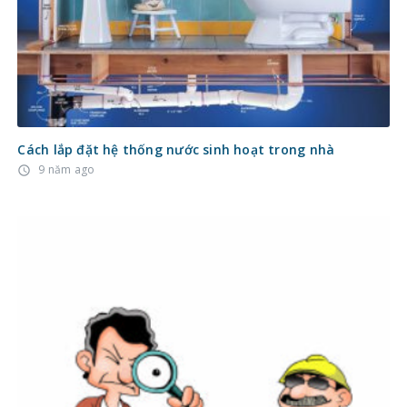
Cách lắp đặt hệ thống nước sinh hoạt trong nhà
9 năm ago
access_time