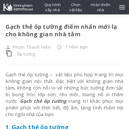
Quy trình
Chọn
Hoàn thiện
xây nhà
vật liệu
nhà
Gạch thẻ ốp tường điểm nhấn mới lạ
cho không gian nhà tắm
7 năm ago
Phạm Thanh Hiền
person
access_time
content_copy
Ốp tường
Gạch thẻ ốp tường – vật liệu phù hợp trang trí mọi
không gian nội thất. Đặc biệt với không gian nhà
tắm, không còn nỗi lo về những bức tường đơn sắc
bị bong tróc lớp sơn, rêu mốc, loang nổ vì thấm
nước.
Gạch thẻ ốp tường
trang trí khắc phục mọi
phiền phức với thời tiết, độ ẩm, tăng tính thẩm mỹ
cho ngôi nhà của bạn.
1. Gạch thẻ ốp tường