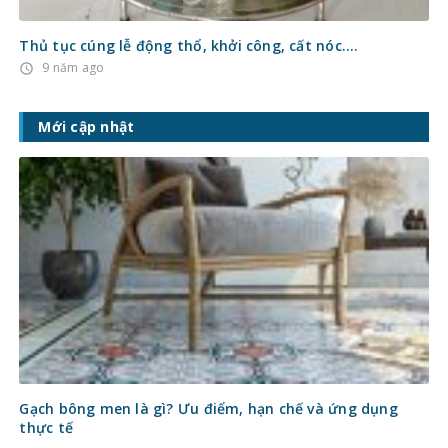
Thủ tục cúng lễ động thổ, khởi công, cất nóc….
9 năm ago
access_time
Mới cập nhật
Gạch bông men là gì? Ưu điểm, hạn chế và ứng dụng
thực tế