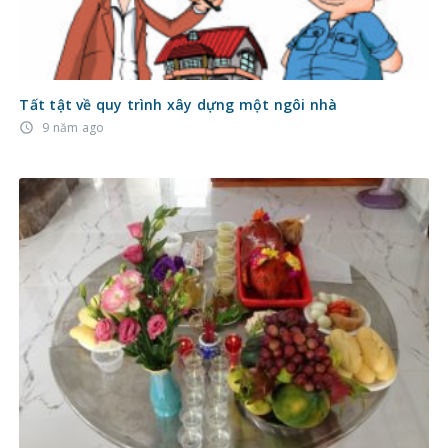
Tất tật về quy trình xây dựng một ngôi nhà
9 năm ago
access_time