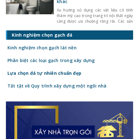
chúng tôi xin
khác
Xu hướng sử dụng các vật liệu có tính
thẩm mỹ cao trong trang trí nội thất ngày
càng được ưa chuộng rộng rãi. Các sản
phẩm như gạch thẻ, gạch bông, gạch giả
gỗ, gạch mosaic, đá tự nhiên,… đã trở
Kinh nghiệm chọn gạch đá
thành một trong những vật liệu trang trí
không thể thiếu trong mỗi
Kinh nghiệm chọn gạch lát nền
Phân biệt các loại gạch trong xây dựng
Lựa chọn đá tự nhiên chuẩn đẹp
Tất tật về Quy trình xây dựng một ngôi nhà