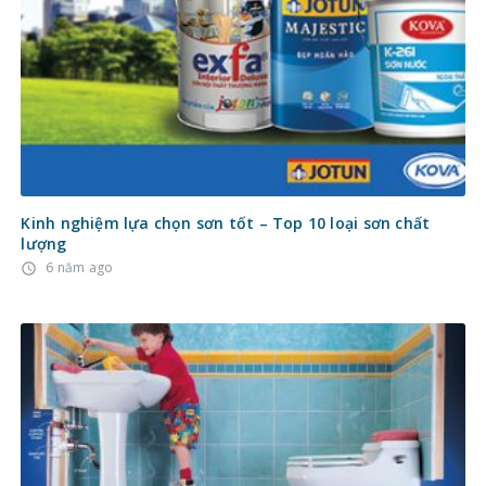
Kinh nghiệm lựa chọn sơn tốt – Top 10 loại sơn chất
lượng
6 năm ago
access_time