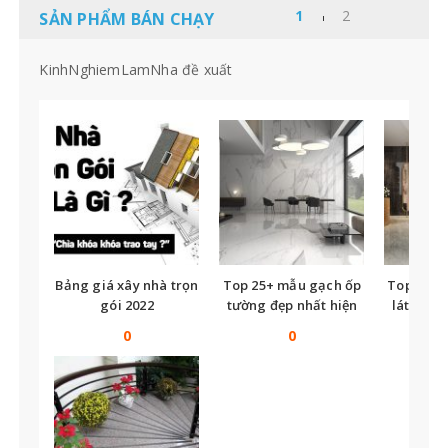
SẢN PHẨM BÁN CHẠY
KinhNghiemLamNha đề xuất
Bảng giá xây nhà trọn
Top 25+ mẫu gạch ốp
Top nhữ
gói 2022
tường đẹp nhất hiện
lát nền t
nay
tế
0
0