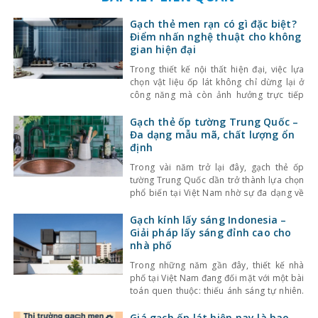
Gạch thẻ men rạn có gì đặc biệt?
Điểm nhấn nghệ thuật cho không
gian hiện đại
Trong thiết kế nội thất hiện đại, việc lựa
chọn vật liệu ốp lát không chỉ dừng lại ở
công năng mà còn ảnh hưởng trực tiếp
đến tính thẩm mỹ và cảm giác không gian.
Một trong những lựa chọn nổi bật gần đây
Gạch thẻ ốp tường Trung Quốc –
là gạch thẻ men rạn – dòng gạch ốp lát
Đa dạng mẫu mã, chất lượng ổn
định
Trong vài năm trở lại đây, gạch thẻ ốp
tường Trung Quốc dần trở thành lựa chọn
phổ biến tại Việt Nam nhờ sự đa dạng về
kiểu dáng, màu sắc cùng mức giá hợp lý.
Bên cạnh đó, chất lượng sản phẩm cũng
Gạch kính lấy sáng Indonesia –
không ngừng được cải thiện, đáp ứng tốt
Giải pháp lấy sáng đỉnh cao cho
nhu cầu sử
nhà phố
Trong những năm gần đây, thiết kế nhà
phố tại Việt Nam đang đối mặt với một bài
toán quen thuộc: thiếu ánh sáng tự nhiên.
Với mật độ xây dựng cao, nhà ở thường bị
che chắn bởi các công trình xung quanh,
Giá gạch ốp lát hiện nay là bao