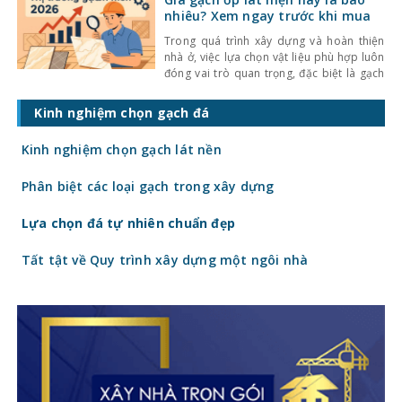
khiến không gian trở nên bí bách và phụ
nhiêu? Xem ngay trước khi mua
thuộc nhiều
Trong quá trình xây dựng và hoàn thiện
nhà ở, việc lựa chọn vật liệu phù hợp luôn
đóng vai trò quan trọng, đặc biệt là gạch
ốp lát. Không chỉ ảnh hưởng đến thẩm mỹ,
giá gạch ốp lát hiện nay còn quyết định
Kinh nghiệm chọn gạch đá
trực tiếp đến tổng chi phí công trình. Vậy
gạch
Kinh nghiệm chọn gạch lát nền
Phân biệt các loại gạch trong xây dựng
Lựa chọn đá tự nhiên chuẩn đẹp
Tất tật về Quy trình xây dựng một ngôi nhà