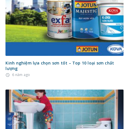
Kinh nghiệm lựa chọn sơn tốt – Top 10 loại sơn chất
lượng
6 năm ago
access_time