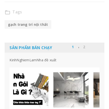
Tags
folder_open
gạch trang trí nội thất
SẢN PHẨM BÁN CHẠY
KinhNghiemLamNha đề xuất