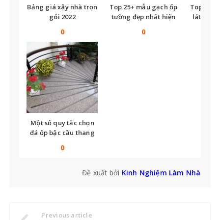
Bảng giá xây nhà trọn
Top 25+ mẫu gạch ốp
Top nhữ
gói 2022
tường đẹp nhất hiện
lát nền t
nay
tế
0
0
Một số quy tắc chọn
đá ốp bậc cầu thang
bạn không thể bỏ qua
0
Đề xuất bởi
Kinh Nghiệm Làm Nhà
Previous article