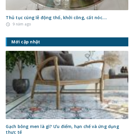
Thủ tục cúng lễ động thổ, khởi công, cất nóc….
9 năm ago
access_time
Mới cập nhật
Gạch bông men là gì? Ưu điểm, hạn chế và ứng dụng
thực tế