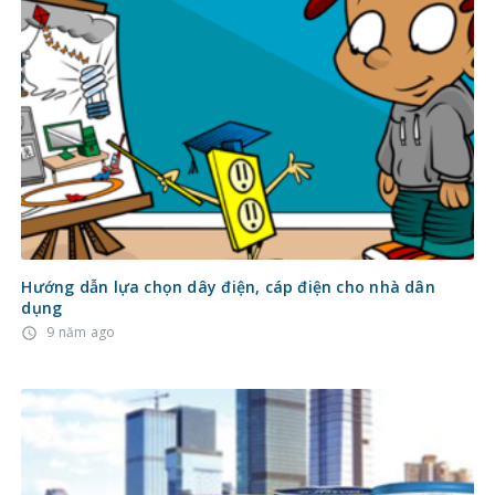
Hướng dẫn lựa chọn dây điện, cáp điện cho nhà dân
dụng
9 năm ago
access_time