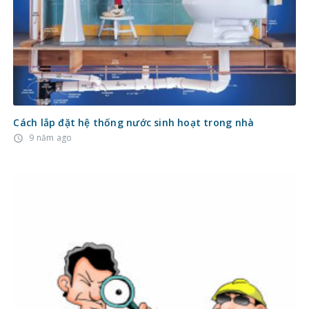
Cách lắp đặt hệ thống nước sinh hoạt trong nhà
9 năm ago
access_time