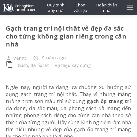
Quy trình
Chọn
Hoàn thiện
xây nhà
vật liệu
nhà
Gạch trang trí nội thất vẻ đẹp đa sắc
cho từng không gian riêng trong căn
nhà
9 năm ago
vannt
person
access_time
content_copy
Gạch, đá ốp lát
Vật liệu xây dựng
Ngày nay, người ta đang ưa chuộng xu hướng sử
dụng gạch trang trí nội thất. Thay vì những mảng
tường trơn sơn màu thì sử dụng
gạch ốp trang trí
đa dạng, đa sắc màu, đa phong cách đã mang đến
những phong cách riêng cho từng căn nhà theo sở
thích của từng người. Hãy cùng Kinh nghiệm làm nhà
tìm hiểu những vẻ đẹp của gạch ốp trang trí mang
lại cho căn nhà bạn là gì nhé.