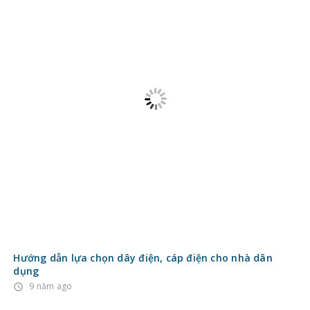
Hướng dẫn lựa chọn dây điện, cáp điện cho nhà dân
dụng
9 năm ago
access_time