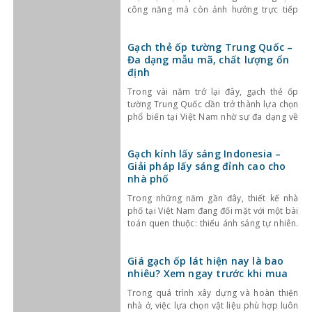
công năng mà còn ảnh hưởng trực tiếp
đến tính thẩm mỹ và cảm giác không gian.
Một trong những lựa chọn nổi bật gần đây
Gạch thẻ ốp tường Trung Quốc –
là gạch thẻ men rạn – dòng gạch ốp lát
Đa dạng mẫu mã, chất lượng ổn
định
Trong vài năm trở lại đây, gạch thẻ ốp
tường Trung Quốc dần trở thành lựa chọn
phổ biến tại Việt Nam nhờ sự đa dạng về
kiểu dáng, màu sắc cùng mức giá hợp lý.
Bên cạnh đó, chất lượng sản phẩm cũng
Gạch kính lấy sáng Indonesia –
không ngừng được cải thiện, đáp ứng tốt
Giải pháp lấy sáng đỉnh cao cho
nhu cầu sử
nhà phố
Trong những năm gần đây, thiết kế nhà
phố tại Việt Nam đang đối mặt với một bài
toán quen thuộc: thiếu ánh sáng tự nhiên.
Với mật độ xây dựng cao, nhà ở thường bị
che chắn bởi các công trình xung quanh,
Giá gạch ốp lát hiện nay là bao
khiến không gian trở nên bí bách và phụ
nhiêu? Xem ngay trước khi mua
thuộc nhiều
Trong quá trình xây dựng và hoàn thiện
nhà ở, việc lựa chọn vật liệu phù hợp luôn