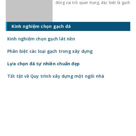
đóng vai trò quan trọng, đặc biệt là gạch
ốp lát. Không chỉ ảnh hưởng đến thẩm mỹ,
giá gạch ốp lát hiện nay còn quyết định
trực tiếp đến tổng chi phí công trình. Vậy
gạch
Kinh nghiệm chọn gạch đá
Kinh nghiệm chọn gạch lát nền
Phân biệt các loại gạch trong xây dựng
Lựa chọn đá tự nhiên chuẩn đẹp
Tất tật về Quy trình xây dựng một ngôi nhà