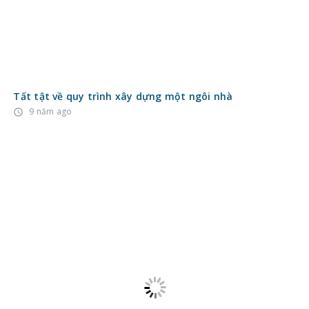
Tất tật về quy trình xây dựng một ngôi nhà
9 năm ago
access_time