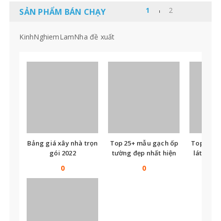
SẢN PHẨM BÁN CHẠY
KinhNghiemLamNha đề xuất
Bảng giá xây nhà trọn
Top 25+ mẫu gạch ốp
Top nhữ
gói 2022
tường đẹp nhất hiện
lát nền t
nay
tế
0
0