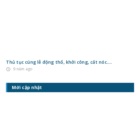
Thủ tục cúng lễ động thổ, khởi công, cất nóc….
9 năm ago
access_time
Mới cập nhật