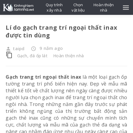
Quy trình
Chọn
Hoàn thiện
xây nhà
vật liệu
nhà
Lí do gạch trang trí ngoại thất inax
được tin dùng
9 năm ago
taipd
person
access_time
content_copy
Gạch, đá ốp lát
Hoàn thiện nhà
Gạch trang trí ngoại thất inax
là một loại gạch ốp
tường trang trí phổ biến hiện nay. Đẹp về mẫu mã
thiết kế tốt về chất lượng nên ngày càng được nhiều
người lựa chọn gạch inax để trang trí ngoại thất cho
ngôi nhà. Trong những năm gần đây trước sự phát
triển không ngùng của thị trường bất động sản
gạch thẻ inax cũng có những sự chuyển mình tích
cực, chất lượng và mẫu mã của gạch thẻ đa dạng và
nâng cao nhằm đáp ứng nhu cầu ngày càng cao của