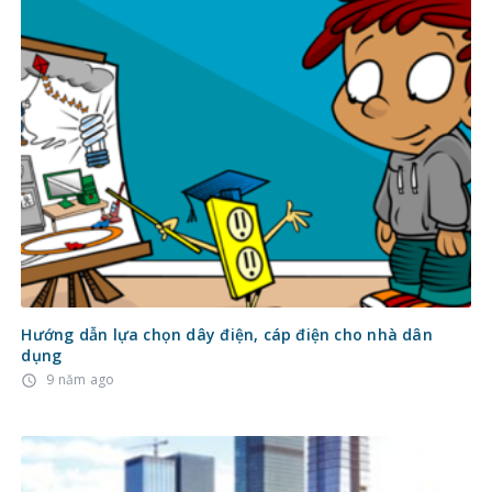
Hướng dẫn lựa chọn dây điện, cáp điện cho nhà dân
dụng
9 năm ago
access_time