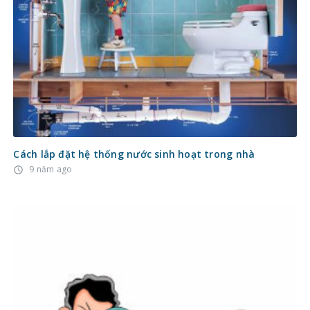
Cách lắp đặt hệ thống nước sinh hoạt trong nhà
9 năm ago
access_time