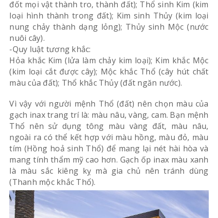
đốt mọi vật thành tro, thành đất); Thổ sinh Kim (kim
loại hình thành trong đất); Kim sinh Thủy (kim loại
nung chảy thành dạng lỏng); Thủy sinh Mộc (nước
nuôi cây).
-Quy luật tương khắc:
Hỏa khắc Kim (lửa làm chảy kim loại); Kim khắc Mộc
(kim loại cắt được cây); Mộc khắc Thổ (cây hút chất
màu của đất); Thổ khắc Thủy (đất ngăn nước).
Vì vậy với người mệnh Thổ (đất) nên chọn màu của
gạch inax trang trí là: màu nâu, vàng, cam. Bạn mệnh
Thổ nên sử dụng tông màu vàng đất, màu nâu,
ngoài ra có thể kết hợp với màu hồng, màu đỏ, màu
tím (Hồng hoả sinh Thổ) để mang lại nét hài hòa và
mang tính thẩm mỹ cao hơn. Gạch ốp inax màu xanh
là màu sắc kiêng kỵ mà gia chủ nên tránh dùng
(Thanh mộc khắc Thổ).