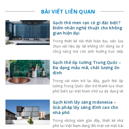
BÀI VIẾT LIÊN QUAN
Gạch thẻ men rạn có gì đặc biệt?
Điểm nhấn nghệ thuật cho không
gian hiện đại
Trong thiết kế nội thất hiện đại, việc lựa
chọn vật liệu ốp lát không chỉ dừng lại ở
công năng mà còn ảnh hưởng trực tiếp
đến tính thẩm mỹ và cảm giác không gian.
Một trong những lựa chọn nổi bật gần đây
Gạch thẻ ốp tường Trung Quốc –
là gạch thẻ men rạn – dòng gạch ốp lát
Đa dạng mẫu mã, chất lượng ổn
định
Trong vài năm trở lại đây, gạch thẻ ốp
tường Trung Quốc dần trở thành lựa chọn
phổ biến tại Việt Nam nhờ sự đa dạng về
kiểu dáng, màu sắc cùng mức giá hợp lý.
Bên cạnh đó, chất lượng sản phẩm cũng
Gạch kính lấy sáng Indonesia –
không ngừng được cải thiện, đáp ứng tốt
Giải pháp lấy sáng đỉnh cao cho
nhu cầu sử
nhà phố
Trong những năm gần đây, thiết kế nhà
phố tại Việt Nam đang đối mặt với một bài