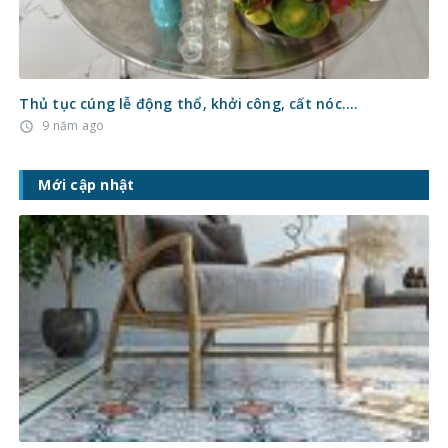
Thủ tục cúng lễ động thổ, khởi công, cất nóc….
9 năm ago
access_time
Mới cập nhật