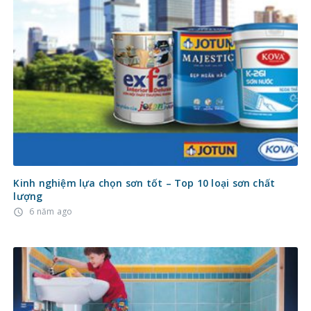
Kinh nghiệm lựa chọn sơn tốt – Top 10 loại sơn chất
lượng
6 năm ago
access_time