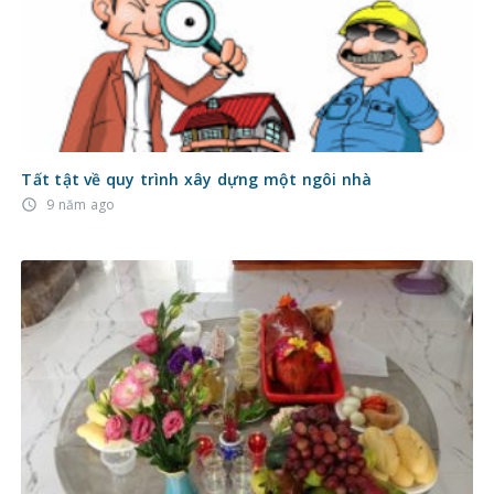
Tất tật về quy trình xây dựng một ngôi nhà
9 năm ago
access_time