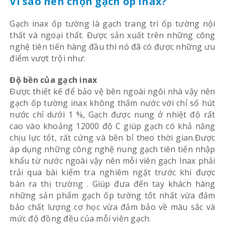
Vì sao nên chọn gạch ốp inax?
Gạch inax ốp tường là gạch trang trí ốp tường nội
thất và ngoại thất. Được sản xuất trên những công
nghệ tiên tiến hàng đầu thì nó đã có được những ưu
điểm vượt trội như:
Độ bền của gạch inax
Được thiết kế để bảo vệ bên ngoài ngôi nhà vậy nên
gạch ốp tường inax không thấm nước với chỉ số hút
nước chỉ dưới 1 %, Gạch được nung ở nhiệt độ rất
cao vào khoảng 12000 độ C giúp gạch có khả năng
chịu lực tốt, rất cứng và bền bỉ theo thời gian.Được
áp dụng những công nghệ nung gạch tiên tiến nhập
khẩu từ nước ngoài vậy nên mỗi viên gạch Inax phải
trải qua bài kiểm tra nghiêm ngặt trước khi được
bán ra thị trường . Giúp đưa đến tay khách hàng
những sản phẩm gạch ốp tường tốt nhất vừa đảm
bảo chất lượng cơ học vừa đảm bảo về màu sắc và
mức độ đồng đều của mỗi viên gạch.