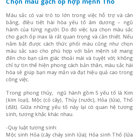
Chọn màu gạch ốp hợp mệnh Thổ
Màu sắc có vai trò to lớn trong việc hỗ trợ và cân
bằng, điều tiết hài hòa yếu tố âm dương – ngũ
hành của từng người. Do đó việc lựa chọn màu sắc
cho gạch ốp inax là rất quan trọng và cần thiết. Nếu
nắm bắt được cách thức phối màu cũng như chọn
màu sắc sao cho phù hợp với bản mệnh sẽ mang
đến cho bạn cảm giác thoải mái và tuyệt vời; không
chỉ tự tin thể hiện phong cách bản thân, màu sắc hài
hòa sẽ giúp bạn may mắn và đạt hiệu quả cao trong
công việc.
Trong phong thủy, ngũ hành gồm 5 yếu tố là Kim
(kim loại), Mộc (cỏ cây), Thủy (nước), Hỏa (lửa), Thổ
(đất). Giữa những yếu tố này lại có quan hệ tương
sinh, tương khắc khác nhau.
-Quy luật tương sinh:
Mộc sinh Hỏa (cây cháy sinh lửa); Hỏa sinh Thổ (lửa