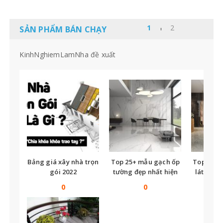
SẢN PHẨM BÁN CHẠY
KinhNghiemLamNha đề xuất
Bảng giá xây nhà trọn
Top 25+ mẫu gạch ốp
Top nhữ
gói 2022
tường đẹp nhất hiện
lát nền t
nay
tế
0
0