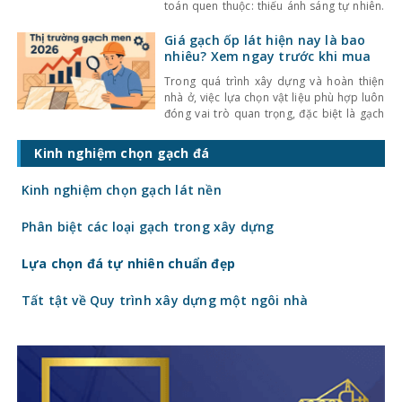
toán quen thuộc: thiếu ánh sáng tự nhiên.
Với mật độ xây dựng cao, nhà ở thường bị
che chắn bởi các công trình xung quanh,
Giá gạch ốp lát hiện nay là bao
khiến không gian trở nên bí bách và phụ
nhiêu? Xem ngay trước khi mua
thuộc nhiều
Trong quá trình xây dựng và hoàn thiện
nhà ở, việc lựa chọn vật liệu phù hợp luôn
đóng vai trò quan trọng, đặc biệt là gạch
ốp lát. Không chỉ ảnh hưởng đến thẩm mỹ,
giá gạch ốp lát hiện nay còn quyết định
Kinh nghiệm chọn gạch đá
trực tiếp đến tổng chi phí công trình. Vậy
gạch
Kinh nghiệm chọn gạch lát nền
Phân biệt các loại gạch trong xây dựng
Lựa chọn đá tự nhiên chuẩn đẹp
Tất tật về Quy trình xây dựng một ngôi nhà