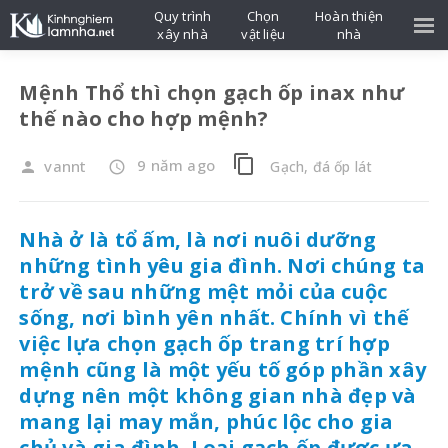
Quy trình
Chọn
Hoàn thiện
xây nhà
vật liệu
nhà
Mệnh Thổ thì chọn gạch ốp inax như
thế nào cho hợp mệnh?
content_copy
9 năm ago
vannt
Gạch, đá ốp lát
person
access_time
Nhà ở là tổ ấm, là nơi nuôi dưỡng
những tình yêu gia đình. Nơi chúng ta
trở về sau những mệt mỏi của cuộc
sống, nơi bình yên nhất. Chính vì thế
việc lựa chọn gạch ốp trang trí hợp
mệnh cũng là một yếu tố góp phần xây
dựng nên một không gian nhà đẹp và
mang lại may mắn, phúc lộc cho gia
chủ và gia đình. Loại gạch ốp được ưa