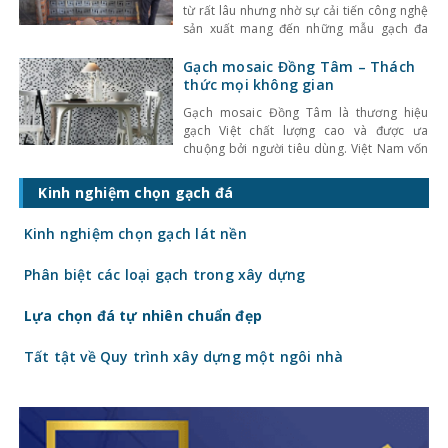
từ rất lâu nhưng nhờ sự cải tiến công nghệ
sản xuất mang đến những mẫu gạch đa
dạng về mẫu mã, kích thước, họa tiết, hoa
văn độc đáo, chất lượng cao nên nó vẫn
Gạch mosaic Đồng Tâm – Thách
được sử dụng phổ biến đến ngày nay. Tuy
thức mọi không gian
nhiên
Gạch mosaic Đồng Tâm là thương hiệu
gạch Việt chất lượng cao và được ưa
chuộng bởi người tiêu dùng. Việt Nam vốn
là nước chưa có ưu thế và vị trí trong
ngành công nghiệp gạch, nhưng vượt qua
Kinh nghiệm chọn gạch đá
các thương hiệu Trung Quốc, Pháp, Ấn Độ
và các nước Châu Âu. Gạch mosaic
Kinh nghiệm chọn gạch lát nền
Phân biệt các loại gạch trong xây dựng
Lựa chọn đá tự nhiên chuẩn đẹp
Tất tật về Quy trình xây dựng một ngôi nhà