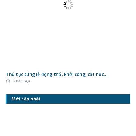
Thủ tục cúng lễ động thổ, khởi công, cất nóc….
9 năm ago
access_time
Mới cập nhật