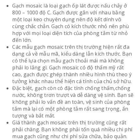
Gạch mosaic là loại gạch ốp lát được nấu chảy ở
800 – 1000 độ C. Gạch được gắn với nhau bằng
một loại keo chuyên dụng nên độ kết dính vô
cùng chắc chắn. Gạch có kích thước nhỏ nên phù
hợp với mọi loại diện tích của phòng tắm từ nhỏ
đến lớn.
Các mẫu gạch mosaic trên thị trường hiện rất đa
dạng cả về mẫu mã, kiểu dáng lẫn kích thước. Bạn
có thể lựa chọn mẫu gạch thoải mái mà không
phải lo lắng gì. Gạch mosaic có độ thẩm mỹ rất
cao, gạch được ghép thành nhiều hình thù theo ý
tưởng khác nhau thể hiện cá tính của chủ sở hữu.
Đặc biệt, gạch còn có đặc tính chống thấm,chống
nước, không trơn trượt và dễ dàng vệ sinh. Bạn sẽ
không phải lo vấn đề an toàn, vệ sinh của phòng
tắm mà lại có một phòng tắm rất sang trọng, ấn
tượng và bắt mắt.
Giá thành gạch mosaic trên thị trường cũng rất
phải chăng. Bạn không phải tốn quá nhiều chi phí
mua gạch cũng như chi phí sửa chữa, bảo quản.