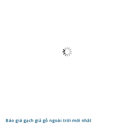
Gạch thẻ men rạn có gì đặc biệt? Điểm nhấn nghệ thuật
cho không gian hiện đại