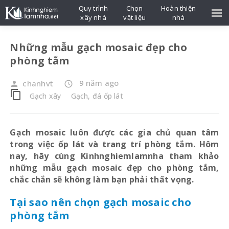
Quy trình
Chọn
Hoàn thiện
xây nhà
vật liệu
nhà
Những mẫu gạch mosaic đẹp cho
phòng tắm
9 năm ago
chanhvt
person
access_time
content_copy
Gạch xây
Gạch, đá ốp lát
Gạch mosaic luôn được các gia chủ quan tâm
trong việc ốp lát và trang trí phòng tắm. Hôm
nay, hãy cùng Kinhnghiemlamnha tham khảo
những mẫu gạch mosaic đẹp cho phòng tắm,
chắc chắn sẽ không làm bạn phải thất vọng.
Tại sao nên chọn gạch mosaic cho
phòng tắm