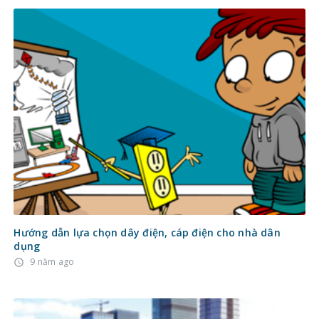
Hướng dẫn lựa chọn dây điện, cáp điện cho nhà dân
dụng
9 năm ago
access_time