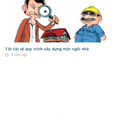
Tất tật về quy trình xây dựng một ngôi nhà
9 năm ago
access_time