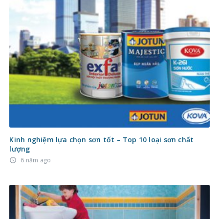
Kinh nghiệm lựa chọn sơn tốt – Top 10 loại sơn chất
lượng
6 năm ago
access_time