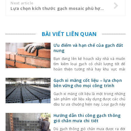
Next article
Lựa chọn kích thước gạch mosaic phù hợp cho phòng tắm
BÀI VIẾT LIÊN QUAN
Ưu điểm và hạn chế của gạch đất
nung
Bạn đang lên kế hoạch xây nhà và muốn
tìm kiếm loại gạch có chất lượng tốt để
hoàn thiện tường nhà hay khu vực mái
chống nóng? Bạn đang quan tâm đến gạch
đất nung nhưng chưa nắm rõ chủng loại
Gạch xi măng cốt liệu – lựa chọn
cũng như ưu điểm và hạn chế của chúng?
bền vững cho mọi công trình
Hãy tham khảo ngay
Gạch xi măng cốt liệu là một trong những
sản phẩm vật liệu xây dựng được các chủ
đầu tư ưa chuộng hiện nay. Loại gạch này
được sản xuất từ mạt đá, tro bay và liên
kết bằng Xi măng sản xuất trên dây
Hướng dẫn thi công gạch thông
chuyền hiện đại thân thiện với môi
gió chắn mưa chi tiết
trường. Độ bền, độ rắn
Dù gạch thông gió chắn mưa được ra đời