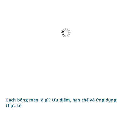
Gạch bông men là gì? Ưu điểm, hạn chế và ứng dụng
thực tế
Báo giá gạch giả gỗ ngoài trời mới nhất