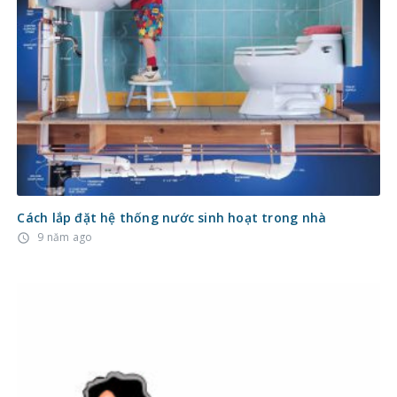
Cách lắp đặt hệ thống nước sinh hoạt trong nhà
9 năm ago
access_time