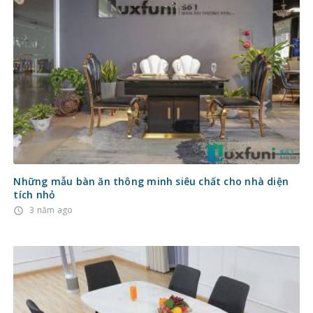
Những mẫu bàn ăn thông minh siêu chất cho nhà diện
tích nhỏ
3 năm ago
access_time