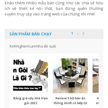
khảo thêm nhiều mẫu bàn cũng như các chia sẻ hữu
ích về thiết kế nội thất, bạn đừng quên thường
xuyên truy cập vào trang web của chúng tôi nhé!
SẢN PHẨM BÁN CHẠY
KinhNghiemLamNha đề xuất
Bảng giá xây nhà trọn
Review 5 bộ bàn ăn
40+ Bà
gói 2022
thông minh có bếp từ
minh 3 
bán chạy 2020
hẹp – mở