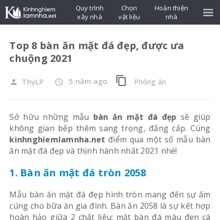
Quy trình
Chọn
Hoàn thiện
xây nhà
vật liệu
nhà
Top 8 bàn ăn mặt đá đẹp, được ưa
chuộng 2021
content_copy
5 năm ago
ThyLP
Phòng ăn
person
access_time
Sở hữu những mẫu
bàn ăn mặt đá đẹp
sẽ giúp
không gian bếp thêm sang trọng, đẳng cấp. Cùng
kinhnghiemlamnha.net
điểm qua một số mẫu bàn
ăn mặt đá đẹp và thịnh hành nhất 2021 nhé!
1. Bàn ăn mặt đá tròn 2058
Mẫu bàn ăn mặt đá đẹp hình tròn mang đến sự ấm
cúng cho bữa ăn gia đình. Bàn ăn 2058 là sự kết hợp
hoàn hảo giữa 2 chất liệu: mặt bàn đá màu đen cá