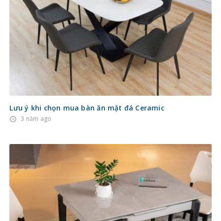
Lưu ý khi chọn mua bàn ăn mặt đá Ceramic
3 năm ago
access_time