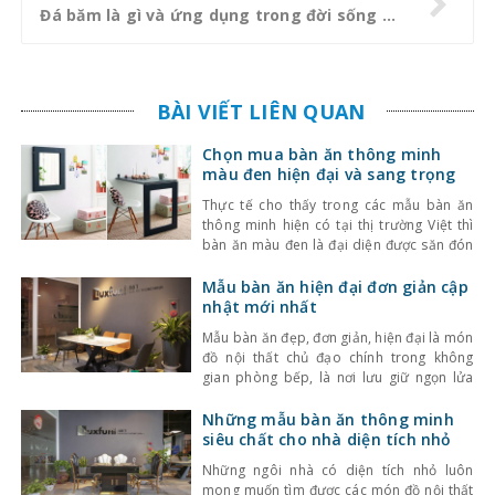
Đá băm là gì và ứng dụng trong đời sống như thế nào?
BÀI VIẾT LIÊN QUAN
Chọn mua bàn ăn thông minh
màu đen hiện đại và sang trọng
Thực tế cho thấy trong các mẫu bàn ăn
thông minh hiện có tại thị trường Việt thì
bàn ăn màu đen là đại diện được săn đón
nhiều nhất. Vậy đâu là điều làm nên sức
hút khó hiểu của bàn ăn thông minh màu
Mẫu bàn ăn hiện đại đơn giản cập
đen? Chúng ta hãy cùng tham khảo bài
nhật mới nhất
viết
Mẫu bàn ăn đẹp, đơn giản, hiện đại là món
đồ nội thất chủ đạo chính trong không
gian phòng bếp, là nơi lưu giữ ngọn lửa
của mọi gia đình. Do đó, việc lựa chọn
mẫu bàn ăn thích hợp để có những bữa ăn
Những mẫu bàn ăn thông minh
ngon, ấm cúng là một việc rất quan trọng.
siêu chất cho nhà diện tích nhỏ
Những ngôi nhà có diện tích nhỏ luôn
mong muốn tìm được các món đồ nội thất