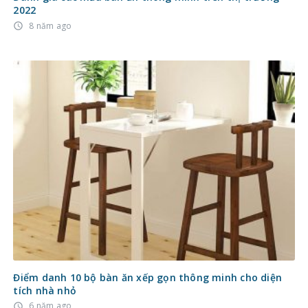
2022
8 năm ago
access_time
Điểm danh 10 bộ bàn ăn xếp gọn thông minh cho diện
tích nhà nhỏ
6 năm ago
access_time