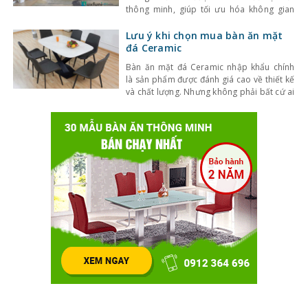
thông minh, giúp tối ưu hóa không gian
nhưng vẫn đáp ứng đầy đủ công năng.
Những mẫu bàn ăn thông minh là một
Lưu ý khi chọn mua bàn ăn mặt
trong những đồ nội thất như vậy. Để biết
đá Ceramic
được đâu là những mẫu
Bàn ăn mặt đá Ceramic nhập khẩu chính
là sản phẩm được đánh giá cao về thiết kế
và chất lượng. Nhưng không phải bất cứ ai
cũng có kinh nghiệm để mua được bàn ăn
từ mặt đá nhập khẩu. Những chia sẻ dưới
đây của kinhnghiemlamnha.net sẽ tư vấn
để bạn có được