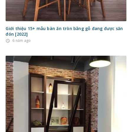
Giới thiệu 15+ mẫu bàn ăn tròn bằng gỗ đang được săn
đón [2022]
6 năm ago
access_time