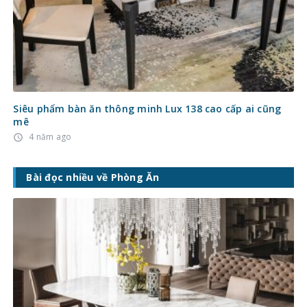
Siêu phẩm bàn ăn thông minh Lux 138 cao cấp ai cũng
mê
4 năm ago
access_time
Bài đọc nhiều về Phòng Ăn