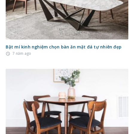
Bật mí kinh nghiệm chọn bàn ăn mặt đá tự nhiên đẹp
7 năm ago
access_time