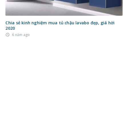
Chia sẻ kinh nghiệm mua tủ chậu lavabo đẹp, giá hời
2020
6 năm ago
access_time