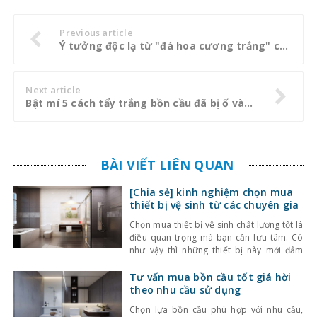
Previous article
Ý tưởng độc lạ từ "đá hoa cương trắng" cho không gian nhà bạn
Next article
Bật mí 5 cách tẩy trắng bồn cầu đã bị ố vàng nhanh, hiệu quả nhất
BÀI VIẾT LIÊN QUAN
[Chia sẻ] kinh nghiệm chọn mua
thiết bị vệ sinh từ các chuyên gia
Chọn mua thiết bị vệ sinh chất lượng tốt là
điều quan trọng mà bạn cần lưu tâm. Có
như vậy thì những thiết bị này mới đảm
bảo mang lại sự thoải mái cho gia đình
bạn. Nếu bạn vẫn còn lăn tăn chưa biết
Tư vấn mua bồn cầu tốt giá hời
làm thế nào để chọn lựa được thiết bị
theo nhu cầu sử dụng
Chọn lựa bồn cầu phù hợp với nhu cầu,