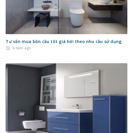
Tư vấn mua bồn cầu tốt giá hời theo nhu cầu sử dụng
6 năm ago
access_time