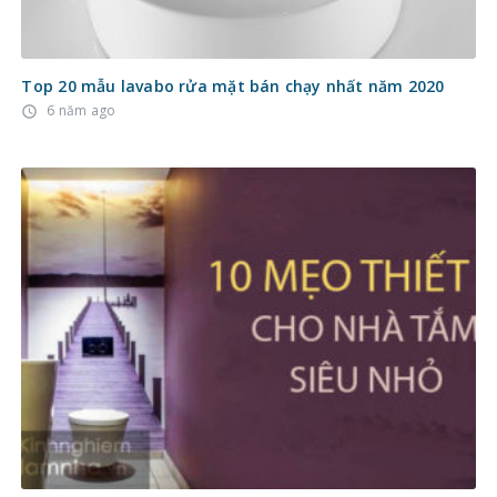
Top 20 mẫu lavabo rửa mặt bán chạy nhất năm 2020
6 năm ago
access_time