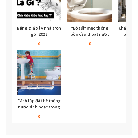
Bảng giá xây nhà trọn
“Bỏ túi” mẹo thông
Khám phá
gói 2022
bồn cầu thoát nước
bị nhà
chậm nhanh chóng,
minh nh
0
0
hiệu quả
Cách lắp đặt hệ thống
nước sinh hoạt trong
nhà
0