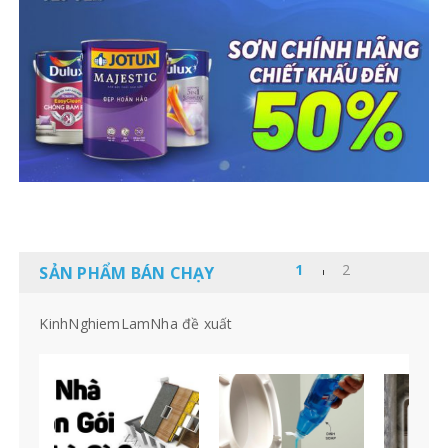
SẢN PHẨM BÁN CHẠY
KinhNghiemLamNha đề xuất