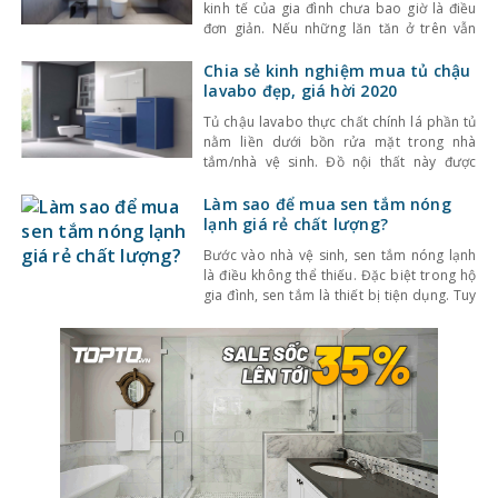
kinh tế của gia đình chưa bao giờ là điều
đơn giản. Nếu những lăn tăn ở trên vẫn
đang khiến bạn đau đầu chưa tìm ra câu
trả lời thì bạn hãy
Chia sẻ kinh nghiệm mua tủ chậu
cùng kinhnghiemlamnha.net tìm hiểu
lavabo đẹp, giá hời 2020
những lời tư vấn mua bồn cầu tốt đúc kết
Tủ chậu lavabo thực chất chính lá phần tủ
nằm liền dưới bồn rửa mặt trong nhà
tắm/nhà vệ sinh. Đồ nội thất này được
thiết kế để đựng các vật dụng cần thiết
trong nhà tắm như khăn, giấy vệ sinh, mỹ
Làm sao để mua sen tắm nóng
phẩm, xà phòng, sữa tắm… giúp đem đến
lạnh giá rẻ chất lượng?
sự ngăn nắp và
Bước vào nhà vệ sinh, sen tắm nóng lạnh
là điều không thể thiếu. Đặc biệt trong hộ
gia đình, sen tắm là thiết bị tiện dụng. Tuy
nhiên, làm sao để mua sen tắm nóng lạnh
giá rẻ mà lại chất lượng? Hãy theo dõi bài
viết dưới đây để cùng tìm hiểu! 1.