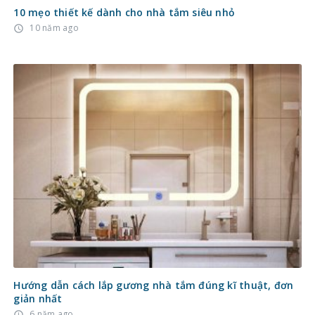
10 mẹo thiết kế dành cho nhà tắm siêu nhỏ
10 năm ago
access_time
Hướng dẫn cách lắp gương nhà tắm đúng kĩ thuật, đơn
giản nhất
6 năm ago
access_time