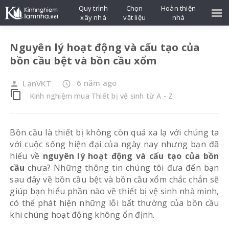
Quy trình
Chọn
Hoàn thiện
xây nhà
vật liệu
nhà
Nguyên lý hoạt động và cấu tạo của
bồn cầu bệt và bồn cầu xổm
6 năm ago
LanVKT
person
access_time
content_copy
Kinh nghiệm mua Thiết bị vệ sinh từ A - Z
Bồn cầu là thiết bị không còn quá xa lạ với chúng ta
với cuộc sống hiện đại của ngày nay nhưng bạn đã
hiểu về
nguyên lý hoạt động và cấu tạo của bồn
cầu
chưa? Những thông tin chúng tôi đưa đến bạn
sau đây về bồn cầu bệt và bồn cầu xổm chắc chắn sẽ
giúp bạn hiểu phần nào về thiết bị vệ sinh nhà mình,
có thể phát hiện những lỗi bất thường của bồn cầu
khi chúng hoạt động không ổn định.