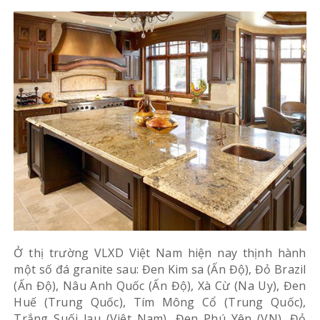
Ở thị trường VLXD Việt Nam hiện nay thịnh hành
một số đá granite sau: Đen Kim sa (Ấn Độ), Đỏ Brazil
(Ấn Độ), Nâu Anh Quốc (Ấn Độ), Xà Cừ (Na Uy), Đen
Huế (Trung Quốc), Tím Mông Cổ (Trung Quốc),
Trắng Suối lau (Việt Nam), Đen Phú Yên (VN), Đỏ