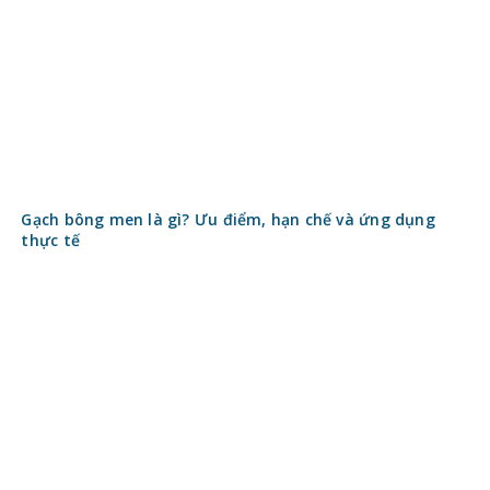
Gạch thẻ men rạn có gì đặc biệt? Điểm nhấn nghệ thuật
cho không gian hiện đại
Gạch thẻ ốp tường Trung Quốc – Đa dạng mẫu mã, chất