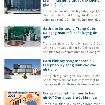
Điểm nhấn nghệ thuật cho không
gian hiện đại
Trong thiết kế nội thất hiện đại, việc lựa
chọn vật liệu ốp lát không chỉ dừng lại ở
công năng mà còn ảnh hưởng trực tiếp
đến tính thẩm mỹ và cảm giác không gian.
Một trong những lựa chọn nổi bật gần đây
Gạch thẻ ốp tường Trung Quốc –
là gạch thẻ men rạn – dòng gạch ốp lát
Đa dạng mẫu mã, chất lượng ổn
định
Trong vài năm trở lại đây, gạch thẻ ốp
tường Trung Quốc dần trở thành lựa chọn
phổ biến tại Việt Nam nhờ sự đa dạng về
kiểu dáng, màu sắc cùng mức giá hợp lý.
Bên cạnh đó, chất lượng sản phẩm cũng
Gạch kính lấy sáng Indonesia –
không ngừng được cải thiện, đáp ứng tốt
Giải pháp lấy sáng đỉnh cao cho
nhu cầu sử
nhà phố
Trong những năm gần đây, thiết kế nhà
phố tại Việt Nam đang đối mặt với một bài
toán quen thuộc: thiếu ánh sáng tự nhiên.
Với mật độ xây dựng cao, nhà ở thường bị
che chắn bởi các công trình xung quanh,
Giá gạch ốp lát hiện nay là bao
khiến không gian trở nên bí bách và phụ
nhiêu? Xem ngay trước khi mua
thuộc nhiều
Trong quá trình xây dựng và hoàn thiện