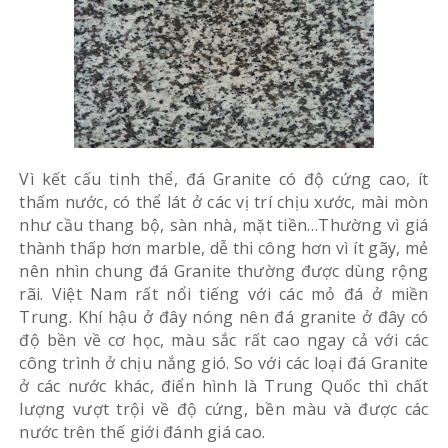
Vì kết cấu tinh thể, đá Granite có độ cứng cao, ít
thấm nước, có thể lát ở các vị trí chịu xước, mài mòn
như cầu thang bộ, sàn nhà, mặt tiền…Thường vì giá
thành thấp hơn marble, dễ thi công hơn vì ít gãy, mẻ
nên nhìn chung đá Granite thường được dùng rộng
rãi. Việt Nam rất nổi tiếng với các mỏ đá ở miền
Trung. Khí hậu ở đây nóng nên đá granite ở đây có
độ bền về cơ học, màu sắc rất cao ngay cả với các
công trình ở chịu nắng gió. So với các loại đá Granite
ở các nước khác, điển hình là Trung Quốc thì chất
lượng vượt trội về độ cứng, bền màu và được các
nước trên thế giới đánh giá cao.