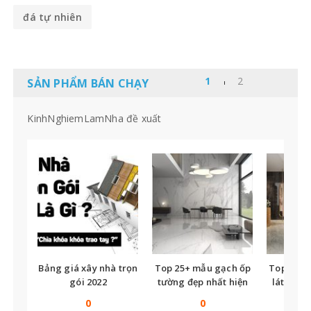
đá tự nhiên
SẢN PHẨM BÁN CHẠY
KinhNghiemLamNha đề xuất
Bảng giá xây nhà trọn
Top 25+ mẫu gạch ốp
Top nhữ
gói 2022
tường đẹp nhất hiện
lát nền t
nay
tế
0
0