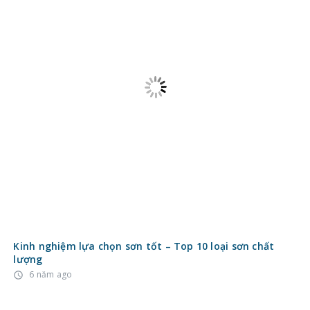
Kinh nghiệm lựa chọn sơn tốt – Top 10 loại sơn chất
lượng
6 năm ago
access_time