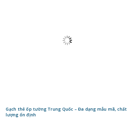
Điện nước
Đồ gỗ
Kinh nghiệm mua Sơn nhà, sơn chống thấm tốt
Kinh nghiệm mua Thiết bị vệ sinh từ A – Z
Kiến trúc
Kiến trúc ứng dụng
Kiến trúc Việt Nam
Kiến trúc thế giới
Nhà phố
Văn phòng, tòa nhà
Biệt thự
Khách sạn
Đối tác
Xây nhà Maxhome
Vật liệu xây dựng Newlando.vn
Bàn ăn thông minh