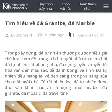
Quy trình
Chọn
Hoàn thiện
xây nhà
vật liệu
nhà
Tìm hiểu về đá Granite, đá Marble
content_copy
9 năm ago
EduContent
Gạch, đá ốp lát
person
access_time
Trong xây dựng, đá tự nhiên thường được nhiều gia
chủ lựa chọn để trang trí cho ngôi nhà của mình bởi
đá tự nhiên rất phong phú, đa dạng, uyển chuyển từ
hoa văn đến màu sắc, dễ đánh bóng, vệ sinh. Đá tự
nhiên đều mang lại vẻ đẹp sang trọng và sáng sủa
cho mỗi ngôi nhà. Có rất nhiều loại đá tự nhiên được
đưa vào khai thác và sử dụng như mable, đá
granite, đá mosaic, đá travertine…