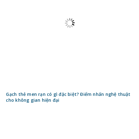
Liên hệ
Giới thiệu
Điều khoản sử dụng
Liên hệ quảng cáo
Email: vanvietsm@gmail.com
Lập kế hoạch
Kiến thức xây thô
Vật liệu xây dựng
Quy định nhà nước về xây sửa nhà
Hoàn thiện
Nội thất
Ngoại thất
Cửa nhựa, cửa gỗ, cửa nhôm kính
Đèn