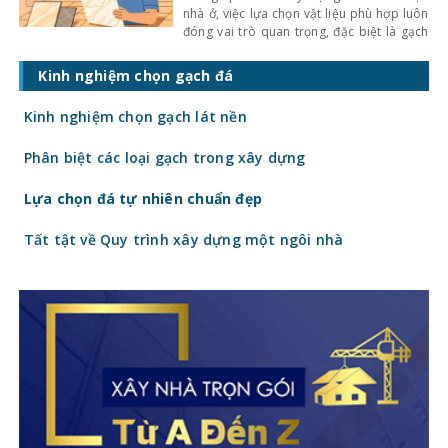
nhà ở, việc lựa chọn vật liệu phù hợp luôn
đóng vai trò quan trọng, đặc biệt là gạch
ốp lát. Không chỉ ảnh hưởng đến thẩm mỹ,
giá gạch ốp lát hiện nay còn quyết định
Kinh nghiệm chọn gạch đá
trực tiếp đến tổng chi phí công trình. Vậy
gạch
Kinh nghiệm chọn gạch lát nền
Phân biệt các loại gạch trong xây dựng
Lựa chọn đá tự nhiên chuẩn đẹp
Tất tật về Quy trình xây dựng một ngôi nhà