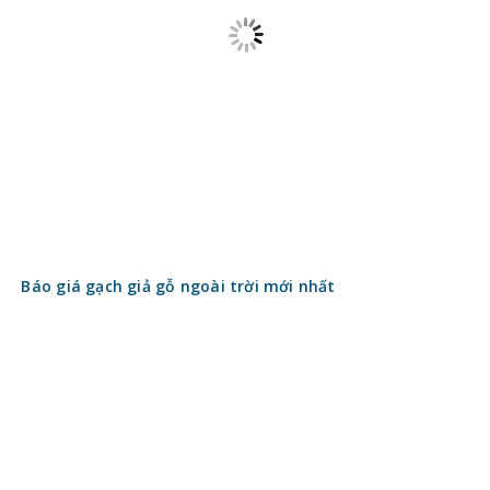
lượng ổn định
Xu hướng 2026: Gạch lấy sáng Indonesia thay thế giếng
trời truyền thống