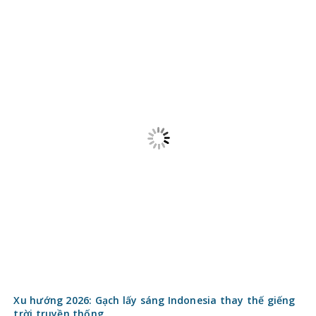
© 2016 - 2020 Copyright
Kinh nghiệm làm nhà
. All Rights
reserved.
Website hoạt động thử nghiệm. Đang trong quá trình xin giấy
phép của Bộ thông tin và truyền thông
Quản lý – Kế hoạch
Kinh nghiệm
Ý tưởng
Xây thô
Vật liệu xây dựng
Hoàn thiện nhà
Phong thủy