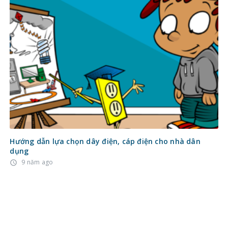
Hướng dẫn lựa chọn dây điện, cáp điện cho nhà dân
dụng
9 năm ago
access_time