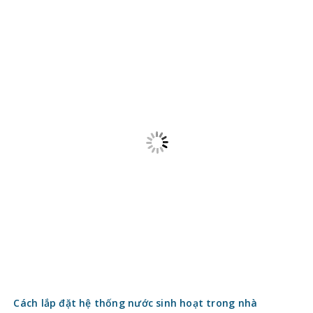
Cách lắp đặt hệ thống nước sinh hoạt trong nhà
9 năm ago
access_time