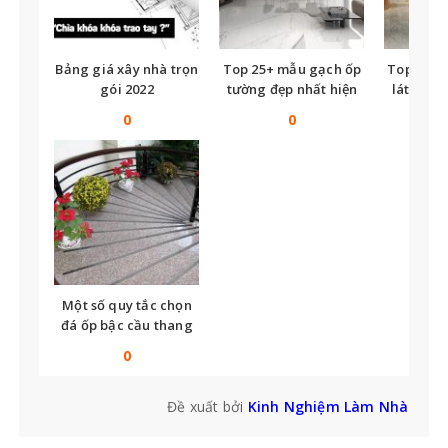
Bảng giá xây nhà trọn
Top 25+ mẫu gạch ốp
Top nhữ
gói 2022
tường đẹp nhất hiện
lát nền t
nay
tế
0
0
Một số quy tắc chọn
đá ốp bậc cầu thang
bạn không thể bỏ qua
0
Đề xuất bởi
Kinh Nghiệm Làm Nhà