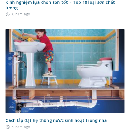
Kinh nghiệm lựa chọn sơn tốt – Top 10 loại sơn chất
lượng
6 năm ago
access_time
Cách lắp đặt hệ thống nước sinh hoạt trong nhà
9 năm ago
access_time