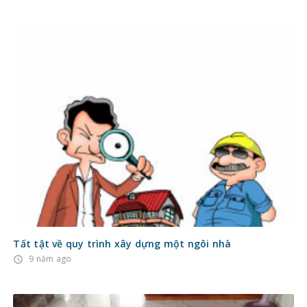
Tất tật về quy trình xây dựng một ngôi nhà
9 năm ago
access_time