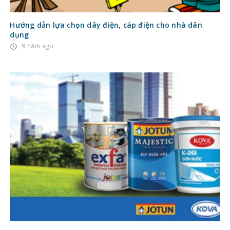
Hướng dẫn lựa chọn dây điện, cáp điện cho nhà dân
dụng
9 năm ago
access_time