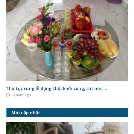
Thủ tục cúng lễ động thổ, khởi công, cất nóc….
9 năm ago
access_time
Mới cập nhật