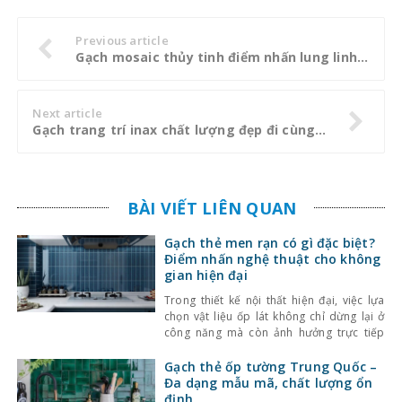
Previous article
Gạch mosaic thủy tinh điểm nhấn lung linh cho mọi không gian
Next article
Gạch trang trí inax chất lượng đẹp đi cùng phong cách đẹp
BÀI VIẾT LIÊN QUAN
Gạch thẻ men rạn có gì đặc biệt?
Điểm nhấn nghệ thuật cho không
gian hiện đại
Trong thiết kế nội thất hiện đại, việc lựa
chọn vật liệu ốp lát không chỉ dừng lại ở
công năng mà còn ảnh hưởng trực tiếp
đến tính thẩm mỹ và cảm giác không gian.
Một trong những lựa chọn nổi bật gần đây
Gạch thẻ ốp tường Trung Quốc –
là gạch thẻ men rạn – dòng gạch ốp lát
Đa dạng mẫu mã, chất lượng ổn
định