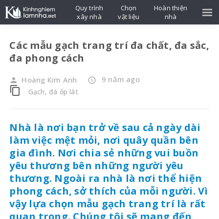
Quy trình
Chọn
Hoàn thiện
xây nhà
vật liệu
nhà
Các mẫu gạch trang trí đa chất, đa sắc,
đa phong cách
9 năm ago
Hoàng Kim Anh
person
access_time
content_copy
Gạch, đá ốp lát
Nhà là nơi bạn trở về sau cả ngày dài
làm việc mệt mỏi, nơi quây quần bên
gia đình. Nơi chia sẻ những vui buồn
yêu thương bên những người yêu
thương. Ngoài ra nhà là nơi thể hiện
phong cách, sở thích của mỗi người. Vì
vậy lựa chọn mẫu gạch trang trí là rất
quan trọng. Chúng tôi sẽ mang đến