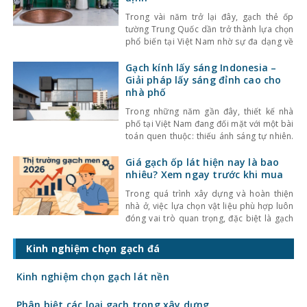
Trong vài năm trở lại đây, gạch thẻ ốp
tường Trung Quốc dần trở thành lựa chọn
phổ biến tại Việt Nam nhờ sự đa dạng về
kiểu dáng, màu sắc cùng mức giá hợp lý.
Bên cạnh đó, chất lượng sản phẩm cũng
Gạch kính lấy sáng Indonesia –
không ngừng được cải thiện, đáp ứng tốt
Giải pháp lấy sáng đỉnh cao cho
nhu cầu sử
nhà phố
Trong những năm gần đây, thiết kế nhà
phố tại Việt Nam đang đối mặt với một bài
toán quen thuộc: thiếu ánh sáng tự nhiên.
Với mật độ xây dựng cao, nhà ở thường bị
che chắn bởi các công trình xung quanh,
Giá gạch ốp lát hiện nay là bao
khiến không gian trở nên bí bách và phụ
nhiêu? Xem ngay trước khi mua
thuộc nhiều
Trong quá trình xây dựng và hoàn thiện
nhà ở, việc lựa chọn vật liệu phù hợp luôn
đóng vai trò quan trọng, đặc biệt là gạch
ốp lát. Không chỉ ảnh hưởng đến thẩm mỹ,
giá gạch ốp lát hiện nay còn quyết định
Kinh nghiệm chọn gạch đá
trực tiếp đến tổng chi phí công trình. Vậy
gạch
Kinh nghiệm chọn gạch lát nền
Phân biệt các loại gạch trong xây dựng