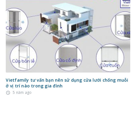
Vietfamily tư vấn bạn nên sử dụng cửa lưới chống muỗi
ở vị trí nào trong gia đình
5 năm ago
access_time