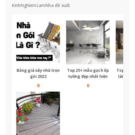
KinhNghiemLamNha đề xuất
Bảng giá xây nhà trọn
Top 25+ mẫu gạch ốp
Top nhữ
gói 2022
tường đẹp nhất hiện
lát nền t
nay
tế
0
0