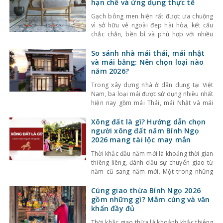
hạn chế và ứng dụng thực tế
Gạch bông men hiện rất được ưa chuộng
vì sở hữu vẻ ngoài đẹp hài hòa, kết cấu
chắc chắn, bền bỉ và phù hợp với nhiều
công trình, nhiều phong cách thiết kế. Bài
viết dưới đây sẽ giúp bạn hiểu rõ hơn
So sánh nhà mái thái, mái nhật
dòng vật liệu này và chia sẻ một số kinh
và mái bằng: Nên chọn loại nào
nghiệm
năm 2026?
Trong xây dựng nhà ở dân dụng tại Việt
Nam, ba loại mái được sử dụng nhiều nhất
hiện nay gồm mái Thái, mái Nhật và mái
bằng. Mỗi loại có đặc điểm riêng về thiết
kế, chi phí và công năng sử dụng. Việc lựa
Xông đất là gì? Hướng dẫn chọn
chọn loại mái phù hợp không chỉ ảnh
người xông đất năm Bính Ngọ
hưởng đến
2026 mang tài lộc may mắn
Thời khắc đầu năm mới là khoảng thời gian
thiêng liêng, đánh dấu sự chuyển giao từ
năm cũ sang năm mới. Một trong những
phong tục truyền thống quan trọng của
người Việt là xông đất (hay còn gọi là khai
Cúng giao thừa Bính Ngọ 2026
trương đầu năm). Theo quan niệm dân
gồm những gì? Mâm cúng và văn
gian, người đầu tiên bước vào
khấn đầy đủ
Thời khắc giao thừa là khoảnh khắc thiêng