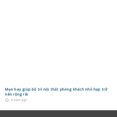
Mẹo hay giúp bố trí nội thất phòng khách nhỏ hẹp trở
nên rộng rãi
6 năm ago
access_time