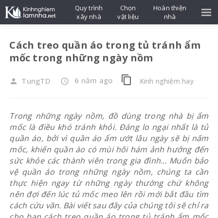
Quy trình
Chọn
Hoàn thiện
xây nhà
vật liệu
nhà
Cách treo quần áo trong tủ tránh ẩm
mốc trong những ngày nồm
content_copy
6 năm ago
TungTD
Kinh nghiệm hay
person
access_time
Trong những ngày nồm, đồ dùng trong nhà bị ẩm
mốc là điều khó tránh khỏi. Đáng lo ngại nhất là tủ
quần áo, bởi vì quần áo ẩm ướt lâu ngày sẽ bị nấm
mốc, khiến quần áo có mùi hôi hám ảnh hưởng đến
sức khỏe các thành viên trong gia đình… Muốn bảo
vệ quần áo trong những ngày nồm, chúng ta cần
thực hiện ngay từ những ngày thường chứ không
nên đợi đến lúc tủ mốc meo lên rồi mới bắt đầu tìm
cách cứu vãn.
Bài viết sau đây của chúng tôi sẽ chỉ ra
cho bạn cách treo quần áo trong tủ tránh ẩm mốc