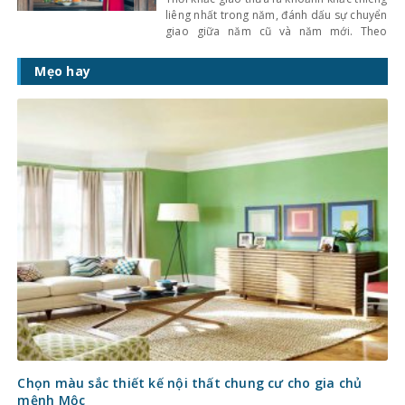
liêng nhất trong năm, đánh dấu sự chuyển
giao giữa năm cũ và năm mới. Theo
phong tục truyền thống của người Việt, lễ
cúng giao thừa không chỉ mang ý nghĩa
Mẹo hay
tiễn đưa năm cũ mà còn là nghi lễ cầu
mong bình an, may mắn
Chọn màu sắc thiết kế nội thất chung cư cho gia chủ
mệnh Mộc