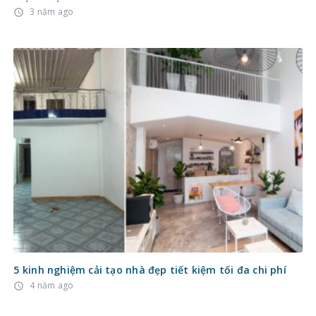
3 năm ago
access_time
5 kinh nghiệm cải tạo nhà đẹp tiết kiệm tối đa chi phí
4 năm ago
access_time