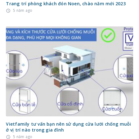
Vietfamily tư vấn bạn nên sử dụng cửa lưới chống muỗi
ở vị trí nào trong gia đình
5 năm ago
access_time