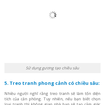
Nhiều người nghĩ rằng treo tranh sẽ làm tốn diện
tích của căn phòng. Tuy nhiên, nếu bạn biết chọn
loại tranh thì không gian nhà bạn sẽ tạo cảm giác
rộng rãi hơn rất nhiều.
Chẳng hạn như nếu phòng khách nhà bạn hình chữ
nhật, bạn hãy lựa chọn những bức tranh theo kiểu
bộ 3. Với bức tranh như thế, bố cục sắp xếp sẽ trải
dọc theo chiều của bức tường. Làm như vậy, không
gian trong nhà sẽ thêm rộng và thoáng đãng.
Bạn cũng có thể lựa chọn các bức tranh có chiều sâu.
Các bức tranh có chủ đề thiên nhiên như sông suối,
cánh đồng, bầu trời, nùi rừng, đồng cỏ,…sẽ rất phù
hợp. Không chỉ giúp cho phòng khách thêm phần
rộng rãi. Bạn cũng sẽ thấy căn phòng thông thoáng
hơn rất nhiều. Treo tranh cũng là một cách thể hiện
gu thẩm mỹ của bạn với những vị khách đến thăm
nhà.