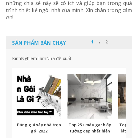
Bảng giá xây nhà trọn
Top 25+ mẫu gạch ốp
Top nhữ
gói 2022
tường đẹp nhất hiện
lát nền t
nay
tế
0
0
Một số quy tắc chọn
đá ốp bậc cầu thang
bạn không thể bỏ qua
0
Đề xuất bởi
Kinh Nghiệm Làm Nhà