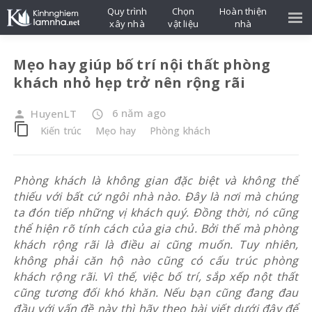
Quy trình
Chọn
Hoàn thiện
xây nhà
vật liệu
nhà
Mẹo hay giúp bố trí nội thất phòng
khách nhỏ hẹp trở nên rộng rãi
6 năm ago
HuyenLT
person
access_time
content_copy
Kiến trúc
Mẹo hay
Phòng khách
Phòng khách là không gian đặc biệt và không thể
thiếu với bất cứ ngôi nhà nào. Đây là nơi mà chúng
ta đón tiếp những vị khách quý. Đồng thời, nó cũng
thể hiện rõ tính cách của gia chủ. Bởi thế mà phòng
khách rộng rãi là điều ai cũng muốn. Tuy nhiên,
không phải căn hộ nào cũng có cấu trúc phòng
khách rộng rãi. Vì thế, việc bố trí, sắp xếp nột thất
cũng tương đối khó khăn. Nếu bạn cũng đang đau
đầu với vấn đề này thì hãy theo bài viết dưới đây để