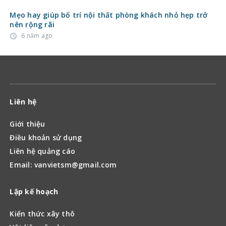
Lập kế hoạch
Kiến thức xây thô
Vật liệu xây dựng
Quy định nhà nước về xây sửa nhà
Hoàn thiện
Nội thất
Ngoại thất
Cửa nhựa, cửa gỗ, cửa nhôm kính
Đèn
Điện nước
Đồ gỗ
Kinh nghiệm mua Sơn nhà, sơn chống thấm tốt
Kinh nghiệm mua Thiết bị vệ sinh từ A – Z
Kiến trúc
Kiến trúc ứng dụng