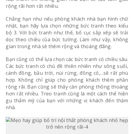
Treo tranh phong cảnh
6. Để lộ kết cấu trần:
Với những căn phòng nhỏ, bạn cũng có thể lựa chọn
cách thiết kế này. Thay vì thiết kế trần thạch cao,
bạn hãy để nguyên trần. Cách thiết kế này rất lạ,
mang đến sự độc đáo riêng cho căn phòng.
Bên cạnh đó, kiểu thiết kế này bạn sẽ có thể nới
rộng khoảng cách căn phòng, giúp mọi diện tích căn
phòng trở nên thông thoáng hơn. Nếu bạn sợ để
nguyên trần thô, có thể hoàn thiện bằng sơn trắng.
>> Xem thêm:
3 mẹo thiết kế giúp không gian nhỏ
trở nên rộng lớn