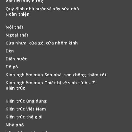
Kiến trúc Việt Nam
Kiến trúc thế giới
Nhà phố
Văn phòng, tòa nhà
Biệt thự
Khách sạn
Đối tác
Xây nhà Maxhome
Vật liệu xây dựng Newlando.vn
Bàn ăn thông minh
© 2016 - 2020 Copyright
Kinh nghiệm làm nhà
. All Rights
reserved.
Website hoạt động thử nghiệm. Đang trong quá trình xin giấy