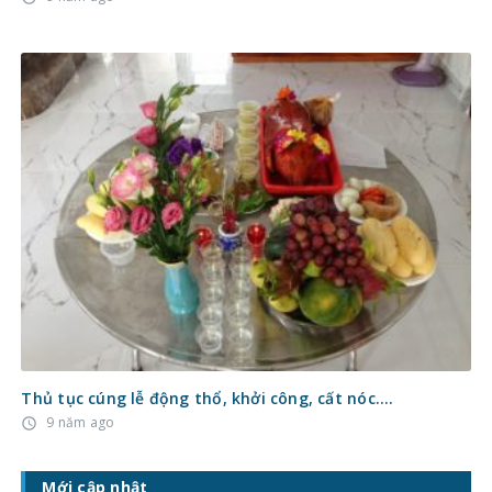
Thủ tục cúng lễ động thổ, khởi công, cất nóc….
9 năm ago
access_time
Mới cập nhật