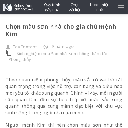
Quy trình
Chọn
Hoàn thiện
xây nhà
vật liệu
nhà
Chọn màu sơn nhà cho gia chủ mệnh
Kim
9 năm ago
EduContent
person
access_time
content_copy
Kinh nghiệm mua Sơn nhà, sơn chống thấm tốt
Phong thủy
Theo quan niệm phong thủy, màu sắc có vai trò rất
quan trọng trong việc hỗ trợ, cân bằng và điều hòa
mọi yếu tố khác xung quanh. Chính vì vậy, mỗi người
cần quan tâm đến sự hòa hợp với màu sắc xung
quanh thông qua cung mệnh đặc biệt với khu vực
sinh sống trong ngôi nhà của mình.
Người mệnh Kim thì nên chọn màu sơn như thế