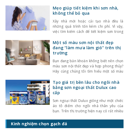
tâm. Bạn hãy cùng kinhnghiemlamnha.net
điểm qua những tiêu chí quan trọng cần
Mẹo giúp tiết kiệm khi sơn nhà,
có của một loại sơn đáp ứng các yêu cầu
không thể bỏ qua
kỹ thuật nhé. 1. Sản xuất bằng
Xây nhà mới hoặc cải tạo nhà đều là
những quá trình tốn kém chi phí. Vì vậy,
việc tìm kiếm cách để tiết kiệm sơn trong
giai đoạn sơn nhà là điều mà nhiều gia chủ
quan tâm. Dưới đây là 6 mẹo giúp tối ưu
Một số màu sơn nội thất đẹp
hóa chi phí sơn nhà, giúp bạn sở
đang “làm mưa làm gió” trên thị
trường
Bạn đang băn khoăn không biết nên chọn
màu sơn nội thất đẹp và hợp phong thủy?
Hãy cùng chúng tôi tìm hiểu một số màu
sơn nội thất đẹp nhất đang làm mưa làm
gió trên thị trường ngay trong bài viết
Tạo giá trị bền lâu cho ngôi nhà
dưới đây nhé! 1. Một số màu sơn nội thất
bằng sơn ngoại thất Dulux cao
đẹp 2022
cấp
Sơn ngoại thất Dulux giống như một chiếc
áo tô điểm cho ngôi nhà thân yêu của
bạn. Trên thị trường hiện nay có rất nhiều
nhãn hàng và sản phẩm sơn ngoại thất
khiến người dùng hoang mang khi lựa
Kinh nghiệm chọn gạch đá
chọn. Ở bài viết này, Kinh nghiệm làm nhà