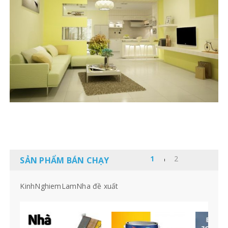
SẢN PHẨM BÁN CHẠY
KinhNghiemLamNha đề xuất