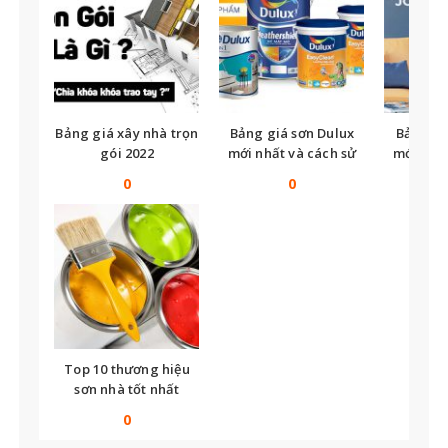
Bảng giá xây nhà trọn
Bảng giá sơn Dulux
Bảng gi
gói 2022
mới nhất và cách sử
mới nhất
dụng
0
0
Top 10 thương hiệu
sơn nhà tốt nhất
0