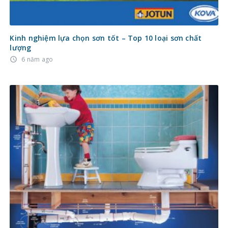
Kinh nghiệm lựa chọn sơn tốt – Top 10 loại sơn chất
lượng
6 năm ago
access_time