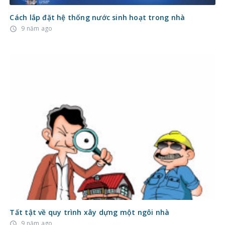
Cách lắp đặt hệ thống nước sinh hoạt trong nhà
9 năm ago
access_time
Tất tật về quy trình xây dựng một ngôi nhà
9 năm ago
access_time