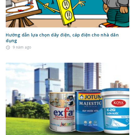
Hướng dẫn lựa chọn dây điện, cáp điện cho nhà dân
dụng
9 năm ago
access_time