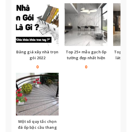
Bảng giá xây nhà trọn
Top 25+ mẫu gạch ốp
Top nhữ
gói 2022
tường đẹp nhất hiện
lát nền t
nay
tế
0
0
Một số quy tắc chọn
đá ốp bậc cầu thang