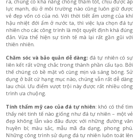
ra, chúng có khả năng chống thấm tốt, chịu được áp
lực mạnh, dù ở môi trường nào cũng luôn giữ được
vẻ đẹp vốn có của nó. Với thời tiết ẩm ương của khí
hậu nhiệt đới ẩm ở nước ta, thì việc lựa chọn đá tự
nhiên cho các công trình là một quyết định khá đúng
đắn. Vừa thể hiện sự tinh tế mà lại rất gần gũi với
thiên nhiên.
Chăm sóc và bảo quản dễ dàng:
đá tự nhiên có sự
liên kết rất vững chắc trong thành phần cấu tạo. Bởi
thế chúng có bề mặt vô cùng mịn và sáng bóng. Sử
dụng ở bất cứ hạng mục nào, chúng vẫn rất dễ dàng
lau chùi. Ưu điểm vượt trội này được rất nhiều công
trình ưa chuộng.
Tính thẩm mỹ cao của đá tự nhiên
: khó có thể tìm
thấy nét tinh tế nào giống như đá tự nhiên – một vẻ
đẹp không lẫn vào đâu được với những đường vân
huyền bí; màu sắc, mẫu mã đa dạng, phong phú.
Những công trình sử dụng đá tự nhiên luôn toát lên