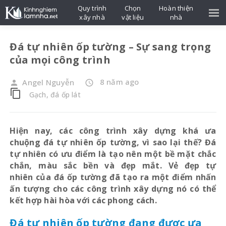
Quy trình
Chọn
Hoàn thiện
xây nhà
vật liệu
nhà
Đá tự nhiên ốp tường – Sự sang trọng
của mọi công trình
8 năm ago
Angel Nguyễn
person
access_time
content_copy
Gạch, đá ốp lát
Hiện nay, các công trình xây dựng khá ưa
chuộng đá tự nhiên ốp tường, vì sao lại thế? Đá
tự nhiên có ưu điểm là tạo nên một bề mặt chắc
chắn, màu sắc bền và đẹp mắt. Vẻ đẹp tự
nhiên của đá ốp tường đã tạo ra một điểm nhấn
ấn tượng cho các công trình xây dựng nó có thể
kết hợp hài hòa với các phong cách.
Đá tự nhiên ốp tường đang được ưa