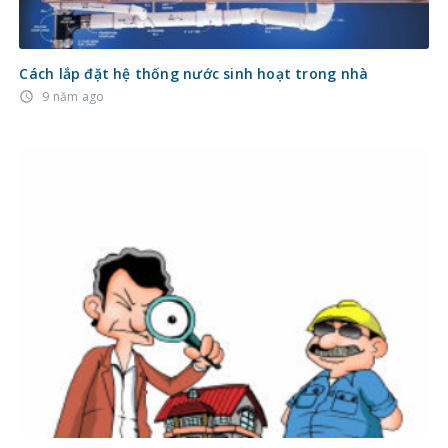
Cách lắp đặt hệ thống nước sinh hoạt trong nhà
9 năm ago
access_time