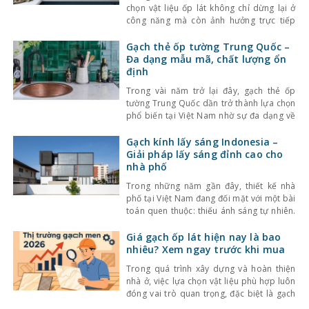
chọn vật liệu ốp lát không chỉ dừng lại ở
công năng mà còn ảnh hưởng trực tiếp
đến tính thẩm mỹ và cảm giác không gian.
Một trong những lựa chọn nổi bật gần đây
Gạch thẻ ốp tường Trung Quốc –
là gạch thẻ men rạn – dòng gạch ốp lát
Đa dạng mẫu mã, chất lượng ổn
định
Trong vài năm trở lại đây, gạch thẻ ốp
tường Trung Quốc dần trở thành lựa chọn
phổ biến tại Việt Nam nhờ sự đa dạng về
kiểu dáng, màu sắc cùng mức giá hợp lý.
Bên cạnh đó, chất lượng sản phẩm cũng
Gạch kính lấy sáng Indonesia –
không ngừng được cải thiện, đáp ứng tốt
Giải pháp lấy sáng đỉnh cao cho
nhu cầu sử
nhà phố
Trong những năm gần đây, thiết kế nhà
phố tại Việt Nam đang đối mặt với một bài
toán quen thuộc: thiếu ánh sáng tự nhiên.
Với mật độ xây dựng cao, nhà ở thường bị
che chắn bởi các công trình xung quanh,
Giá gạch ốp lát hiện nay là bao
khiến không gian trở nên bí bách và phụ
nhiêu? Xem ngay trước khi mua
thuộc nhiều
Trong quá trình xây dựng và hoàn thiện
nhà ở, việc lựa chọn vật liệu phù hợp luôn
đóng vai trò quan trọng, đặc biệt là gạch
ốp lát. Không chỉ ảnh hưởng đến thẩm mỹ,