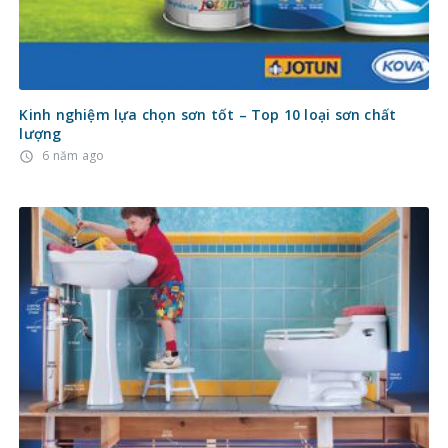
Kinh nghiệm lựa chọn sơn tốt – Top 10 loại sơn chất
lượng
6 năm ago
access_time