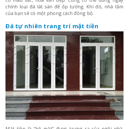
có màu sắc, hoa văn đẹp. Cũng có thể dùng ngay
chính loại đá lát sàn để ốp tường. Khi đó, nhà tắm
của bạn sẽ có một phong cách đồng bộ.
Đá tự nhiên trang trí mặt tiền
Mặt tiền là “bộ mặt” được trưng ra của ngôi nhà.