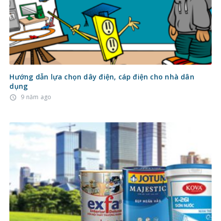
Hướng dẫn lựa chọn dây điện, cáp điện cho nhà dân
dụng
9 năm ago
access_time