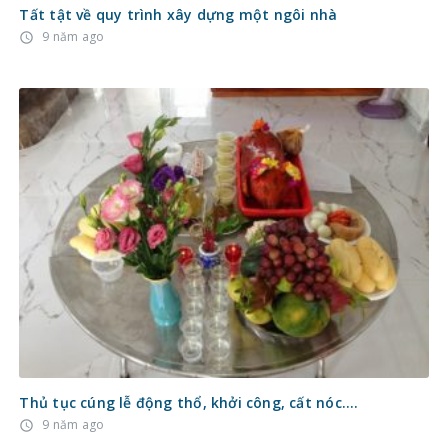
Tất tật về quy trình xây dựng một ngôi nhà
9 năm ago
access_time
Thủ tục cúng lễ động thổ, khởi công, cất nóc….
9 năm ago
access_time