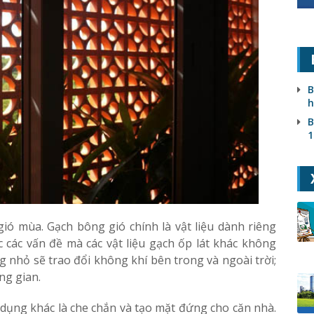
B
h
B
1
gió mùa. Gạch bông gió chính là vật liệu dành riêng
 các vấn đề mà các vật liệu gạch ốp lát khác không
 nhỏ sẽ trao đổi không khí bên trong và ngoài trời;
ng gian.
 dụng khác là che chắn và tạo mặt đứng cho căn nhà.