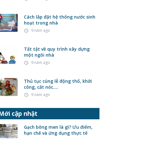
Cách lắp đặt hệ thống nước sinh
hoạt trong nhà
9 năm ago
access_time
Tất tật về quy trình xây dựng
một ngôi nhà
9 năm ago
access_time
Thủ tục cúng lễ động thổ, khởi
công, cất nóc….
9 năm ago
access_time
Mới cập nhật
Gạch bông men là gì? Ưu điểm,
hạn chế và ứng dụng thực tế