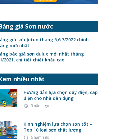
Bảng giá Sơn nước
ảng giá sơn Jotun tháng 5,6,7/2022 chính
ãng mới nhất
ảng báo giá sơn dulux mới nhất tháng
1/2021, chi tiết chiết khấu cao
Xem nhiều nhất
Hướng dẫn lựa chọn dây điện, cáp
điện cho nhà dân dụng
9 năm ago
access_time
Kinh nghiệm lựa chọn sơn tốt –
Top 10 loại sơn chất lượng
6 năm ago
access_time