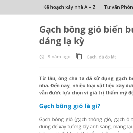
Kế hoạch xây nhà A – Z
Tư vấn Phòn
Gạch bông gió biến 
dáng lạ kỳ
content_copy
9 năm ago
Gạch, đá ốp lát
access_time
Từ lâu, ông cha ta đã sử dụng gạch b
nhà. Đến nay, nhiều loại vật liệu xây 
vẫn được lựa chọn vì giá trị thẩm mỹ đ
Gạch bông gió là gì?
Gạch bông gió (gạch thông gió, gạch ô 
dùng để xây tường lấy ánh sáng, mang lại