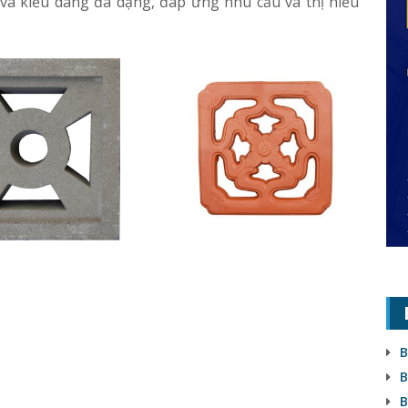
và kiểu dáng đa dạng, đáp ứng nhu cầu và thị hiếu
B
B
B