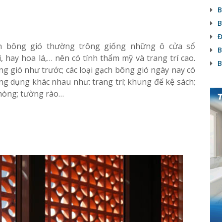
B
B
Đ
ch bông gió thường trông giống những ô cửa sổ
B
, hay hoa lá,… nên có tính thẩm mỹ và trang trí cao.
B
g gió như trước; các loại gạch bông gió ngày nay có
ng dụng khác nhau như: trang trí; khung để kệ sách;
hòng; tường rào…