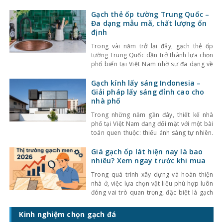
đến tính thẩm mỹ và cảm giác không gian.
Một trong những lựa chọn nổi bật gần đây
Gạch thẻ ốp tường Trung Quốc –
là gạch thẻ men rạn – dòng gạch ốp lát
Đa dạng mẫu mã, chất lượng ổn
định
Trong vài năm trở lại đây, gạch thẻ ốp
tường Trung Quốc dần trở thành lựa chọn
phổ biến tại Việt Nam nhờ sự đa dạng về
kiểu dáng, màu sắc cùng mức giá hợp lý.
Bên cạnh đó, chất lượng sản phẩm cũng
Gạch kính lấy sáng Indonesia –
không ngừng được cải thiện, đáp ứng tốt
Giải pháp lấy sáng đỉnh cao cho
nhu cầu sử
nhà phố
Trong những năm gần đây, thiết kế nhà
phố tại Việt Nam đang đối mặt với một bài
toán quen thuộc: thiếu ánh sáng tự nhiên.
Với mật độ xây dựng cao, nhà ở thường bị
che chắn bởi các công trình xung quanh,
Giá gạch ốp lát hiện nay là bao
khiến không gian trở nên bí bách và phụ
nhiêu? Xem ngay trước khi mua
thuộc nhiều
Trong quá trình xây dựng và hoàn thiện
nhà ở, việc lựa chọn vật liệu phù hợp luôn
đóng vai trò quan trọng, đặc biệt là gạch
ốp lát. Không chỉ ảnh hưởng đến thẩm mỹ,
giá gạch ốp lát hiện nay còn quyết định
Kinh nghiệm chọn gạch đá
trực tiếp đến tổng chi phí công trình. Vậy