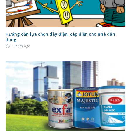
Hướng dẫn lựa chọn dây điện, cáp điện cho nhà dân
dụng
9 năm ago
access_time