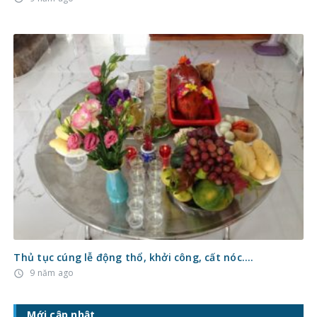
Thủ tục cúng lễ động thổ, khởi công, cất nóc….
9 năm ago
access_time
Mới cập nhật