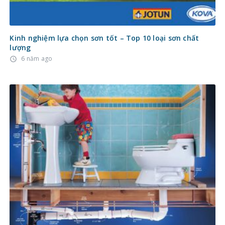
Kinh nghiệm lựa chọn sơn tốt – Top 10 loại sơn chất
lượng
6 năm ago
access_time