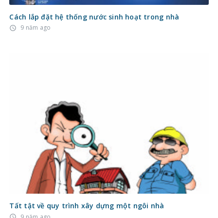
Cách lắp đặt hệ thống nước sinh hoạt trong nhà
9 năm ago
access_time
Tất tật về quy trình xây dựng một ngôi nhà
9 năm ago
access_time