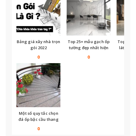
Bảng giá xây nhà trọn
Top 25+ mẫu gạch ốp
Top nhữ
gói 2022
tường đẹp nhất hiện
lát nền t
nay
tế
0
0
Một số quy tắc chọn
đá ốp bậc cầu thang
bạn không thể bỏ qua
0