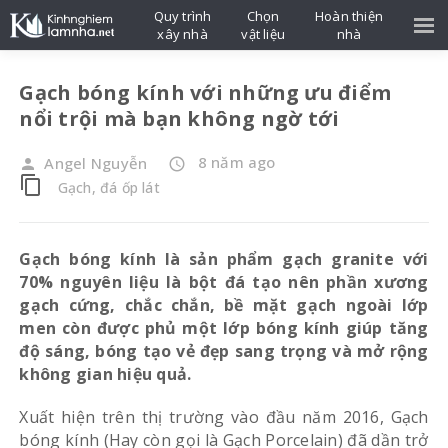
Quy trình
Chọn
Hoàn thiện
xây nhà
vật liệu
nhà
Gạch bóng kính với những ưu điểm
nổi trội mà bạn không ngờ tới
8 năm ago
Angel Nguyễn
person
access_time
content_copy
Gạch, đá ốp lát
Gạch bóng kính là sản phẩm gạch granite với
70% nguyên liệu là bột đá tạo nên phần xương
gạch cứng, chắc chắn, bề mặt gạch ngoài lớp
men còn được phủ một lớp bóng kính giúp tăng
độ sáng, bóng tạo vẻ đẹp sang trọng và mở rộng
không gian hiệu quả.
Xuất hiện trên thị trường vào đầu năm 2016, Gạch
bóng kính (Hay còn gọi là Gạch Porcelain) đã dần trở