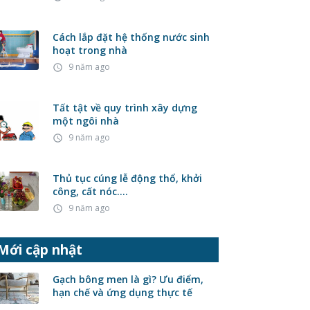
Cách lắp đặt hệ thống nước sinh
hoạt trong nhà
9 năm ago
access_time
Tất tật về quy trình xây dựng
một ngôi nhà
9 năm ago
access_time
Thủ tục cúng lễ động thổ, khởi
công, cất nóc….
9 năm ago
access_time
Mới cập nhật
Gạch bông men là gì? Ưu điểm,
hạn chế và ứng dụng thực tế