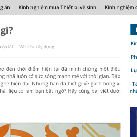
g ăn
Kinh nghiệm mua Thiết bị vệ sinh
Kinh nghiệm 
gì?
Ki
 ốp lát
Vật liệu xây dựng
Phâ
o đến thời điểm hiện tại đã minh chứng một điều
Lự
rang nhã luôn có sức sống mạnh mẽ với thời gian. Bấp
nghệ hiện đại. Nhưng bạn đã biết gì về gạch bông xi
Tấ
, liệu có làm bạn bất ngờ? Hãy cùng bài viết dưới
nh