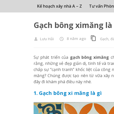
Kế hoạch xây nhà A – Z
Tư vấn Phòn
Gạch bông ximăng là 
content_copy
8 năm ago
Lưu Hải
Gạch, đá
person
access_time
Sự phát triển của
gạch bông ximăng
ch
rằng, những vẻ đẹp giản dị, tinh tế và t
chấp sự “cạnh tranh” khốc liệt của công 
măng? Chúng được tạo nên từ vữa xây nhà
đây đi khám phá điều này nhé.
1. Gạch bông xi măng là gì