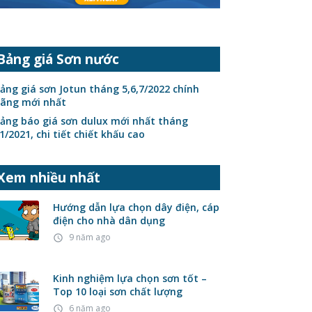
Bảng giá Sơn nước
ảng giá sơn Jotun tháng 5,6,7/2022 chính
ãng mới nhất
ảng báo giá sơn dulux mới nhất tháng
1/2021, chi tiết chiết khấu cao
Xem nhiều nhất
Hướng dẫn lựa chọn dây điện, cáp
điện cho nhà dân dụng
9 năm ago
access_time
Kinh nghiệm lựa chọn sơn tốt –
Top 10 loại sơn chất lượng
6 năm ago
access_time