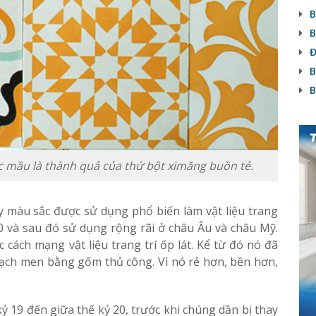
B
B
Đ
B
B
 mầu là thành quả của thứ bột ximăng buồn tẻ.
 màu sắc được sử dụng phổ biến làm vật liệu trang
 và sau đó sử dụng rộng rãi ở châu Âu và châu Mỹ.
 cách mạng vật liệu trang trí ốp lát. Kể từ đó nó đã
ạch men bằng gốm thủ công. Vì nó rẻ hơn, bền hơn,
ỷ 19 đến giữa thế kỷ 20, trước khi chúng dần bị thay