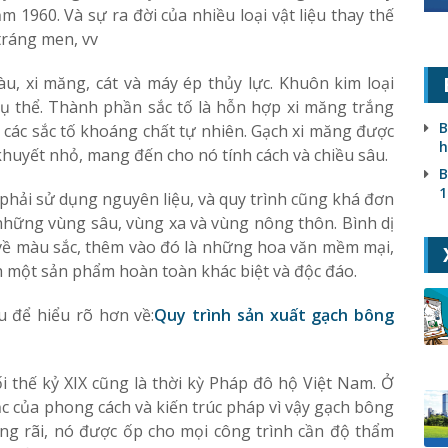
1960. Và sự ra đời của nhiều loại vật liệu thay thế
tráng men, vv
, xi măng, cát và máy ép thủy lực. Khuôn kim loại
cụ thể. Thành phần sắc tố là hỗn hợp xi măng trắng
B
à các sắc tố khoáng chất tự nhiên. Gạch xi măng được
h
khuyết nhỏ, mang đến cho nó tính cách và chiều sâu.
B
1
 phải sử dụng nguyên liệu, và quy trình cũng khá đơn
hững vùng sâu, vùng xa và vùng nông thôn. Bình dị
 về màu sắc, thêm vào đó là những hoa văn mềm mại,
nh một sản phẩm hoàn toàn khác biệt và độc đáo.
u để hiểu rõ hơn về:
Quy trình sản xuất gạch bông
 thế kỷ XIX cũng là thời kỳ Pháp đô hộ Việt Nam. Ở
ắc của phong cách và kiến trúc pháp vì vậy gạch bông
ng rãi, nó được ốp cho mọi công trình cần độ thẩm