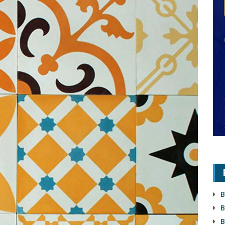
B
B
B