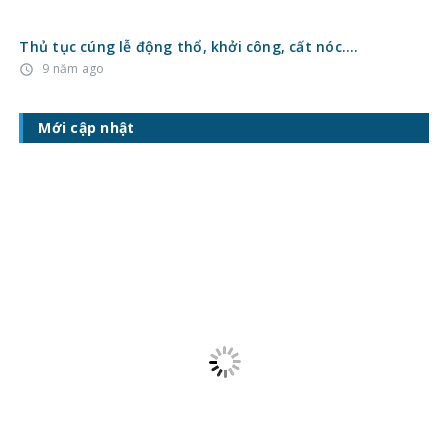
Thủ tục cúng lễ động thổ, khởi công, cất nóc….
9 năm ago
access_time
Mới cập nhật