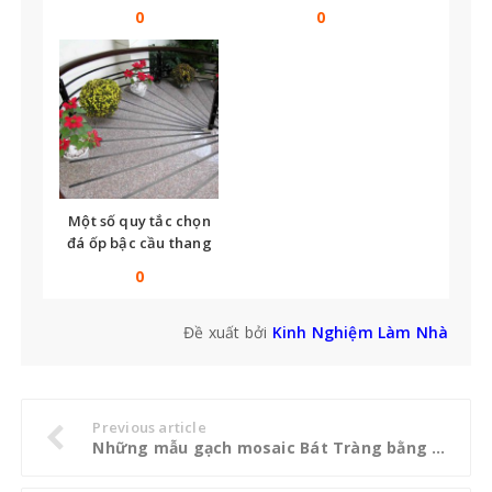
nay
tế
0
0
Một số quy tắc chọn
đá ốp bậc cầu thang
bạn không thể bỏ qua
0
Đề xuất bởi
Kinh Nghiệm Làm Nhà
Previous article
Những mẫu gạch mosaic Bát Tràng bằng gốm đẹp mắt