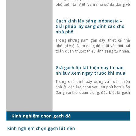
phổ biến tại Việt Nam nhờ sự đa dạng về
kiểu dáng, màu sắc cùng mức giá hợp lý.
Bên cạnh đó, chất lượng sản phẩm cũng
Gạch kính lấy sáng Indonesia –
không ngừng được cải thiện, đáp ứng tốt
Giải pháp lấy sáng đỉnh cao cho
nhu cầu sử
nhà phố
Trong những năm gần đây, thiết kế nhà
phố tại Việt Nam đang đối mặt với một bài
toán quen thuộc: thiếu ánh sáng tự nhiên.
Với mật độ xây dựng cao, nhà ở thường bị
che chắn bởi các công trình xung quanh,
Giá gạch ốp lát hiện nay là bao
khiến không gian trở nên bí bách và phụ
nhiêu? Xem ngay trước khi mua
thuộc nhiều
Trong quá trình xây dựng và hoàn thiện
nhà ở, việc lựa chọn vật liệu phù hợp luôn
đóng vai trò quan trọng, đặc biệt là gạch
ốp lát. Không chỉ ảnh hưởng đến thẩm mỹ,
giá gạch ốp lát hiện nay còn quyết định
trực tiếp đến tổng chi phí công trình. Vậy
gạch
Kinh nghiệm chọn gạch đá
Kinh nghiệm chọn gạch lát nền