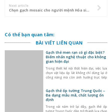
Next article
Chọn gạch mosaic cho người mệnh Hỏa sinh tài lộc
Có thể bạn quan tâm:
BÀI VIẾT LIÊN QUAN
Gạch thẻ men rạn có gì đặc biệt?
Điểm nhấn nghệ thuật cho không
gian hiện đại
Trong thiết kế nội thất hiện đại, việc lựa
chọn vật liệu ốp lát không chỉ dừng lại ở
công năng mà còn ảnh hưởng trực tiếp
đến tính thẩm mỹ và cảm giác không gian.
Một trong những lựa chọn nổi bật gần đây
Gạch thẻ ốp tường Trung Quốc –
là gạch thẻ men rạn – dòng gạch ốp lát
Đa dạng mẫu mã, chất lượng ổn
định
Trong vài năm trở lại đây, gạch thẻ ốp
tường Trung Quốc dần trở thành lựa chọn