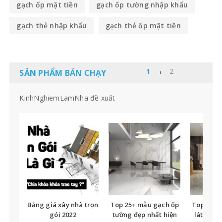
gạch ốp mặt tiền
gạch ốp tường nhập khẩu
gạch thẻ nhập khẩu
gạch thẻ ốp mặt tiền
SẢN PHẨM BÁN CHẠY
KinhNghiemLamNha đề xuất
Bảng giá xây nhà trọn
Top 25+ mẫu gạch ốp
Top nhữ
gói 2022
tường đẹp nhất hiện
lát nền t