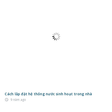
Cách lắp đặt hệ thống nước sinh hoạt trong nhà
9 năm ago
access_time