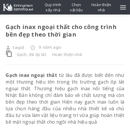
Quy trình
Chọn
Hoàn thiện
xây nhà
vật liệu
nhà
Gạch inax ngoại thất cho công trình
bền đẹp theo thời gian
9 năm ago
taipd
person
access_time
content_copy
Gạch, đá ốp lát
Hoàn thiện nhà
Gạch inax ngoại thất
từ lâu đã được biết đến như
một thương hiệu lớn trong thị trường gạch ốp lát
ngoại thất. Thương hiệu gạch inax nổi tiếng của
Nhật Bản không chỉ đảm bảo về chất lượng mà còn
bền đẹp theo thời gian Hiện nay gạch inax luôn là
lựa chọn hàng đầu của nhiều nhà thiết kế và chủ
đầu tư vừa làm vật liệu trang trí vừa giúp hoàn thiệt
bề mặt ngoại thất cho ngôi nhà hiệu quả