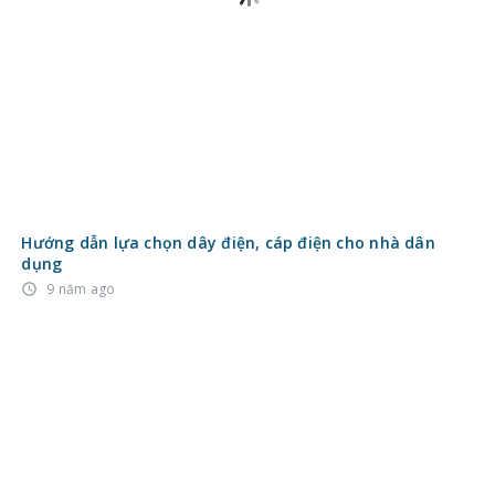
Hướng dẫn lựa chọn dây điện, cáp điện cho nhà dân
dụng
9 năm ago
access_time