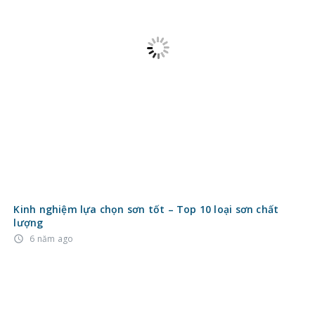
Kinh nghiệm lựa chọn sơn tốt – Top 10 loại sơn chất
lượng
6 năm ago
access_time