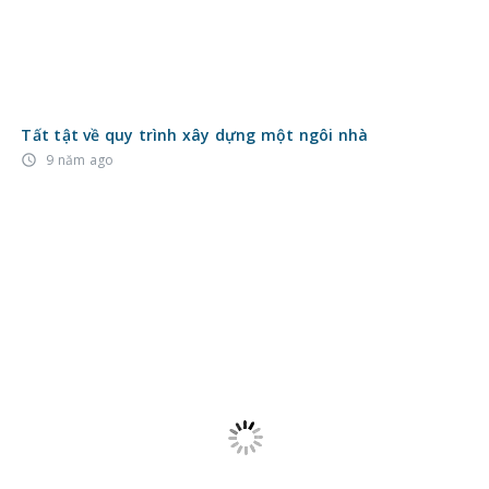
Tất tật về quy trình xây dựng một ngôi nhà
9 năm ago
access_time