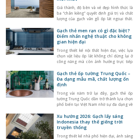
Giá thành, độ bền và vẻ đẹp hình thức là
ba “chân kiềng” quyết định giá trị và chất
lượng của gạch vân gỗ ốp lát ngoại thất.
Vậy nên bài viết sau sẽ update báo giá
gạch giả gỗ ngoài trời mới nhất và kinh
Gạch thẻ men rạn có gì đặc biệt?
nghiệm lựa mua vật liệu sao cho vừa tối
Điểm nhấn nghệ thuật cho không
gian hiện đại
Trong thiết kế nội thất hiện đại, việc lựa
chọn vật liệu ốp lát không chỉ dừng lại ở
công năng mà còn ảnh hưởng trực tiếp
đến tính thẩm mỹ và cảm giác không gian.
Một trong những lựa chọn nổi bật gần đây
Gạch thẻ ốp tường Trung Quốc –
là gạch thẻ men rạn – dòng gạch ốp lát
Đa dạng mẫu mã, chất lượng ổn
định
Trong vài năm trở lại đây, gạch thẻ ốp
tường Trung Quốc dần trở thành lựa chọn
phổ biến tại Việt Nam nhờ sự đa dạng về
kiểu dáng, màu sắc cùng mức giá hợp lý.
Bên cạnh đó, chất lượng sản phẩm cũng
Xu hướng 2026: Gạch lấy sáng
không ngừng được cải thiện, đáp ứng tốt
Indonesia thay thế giếng trời
nhu cầu sử
truyền thống
Trong thiết kế nhà phố hiện đại, ánh sáng