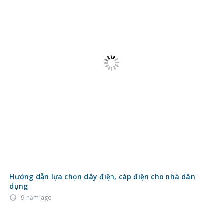
Hướng dẫn lựa chọn dây điện, cáp điện cho nhà dân
dụng
9 năm ago
access_time