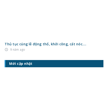
Thủ tục cúng lễ động thổ, khởi công, cất nóc….
9 năm ago
access_time
Mới cập nhật