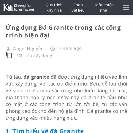
Quy trình
Chọn
Hoàn thiện
xây nhà
vật liệu
nhà
Ứng dụng Đá Granite trong các công
trình hiện đại
7 năm ago
Angel Nguyễn
person
access_time
content_copy
Vật liệu xây dựng
Từ lâu,
đá granite
đã được ứng dụng nhiều vào lĩnh
vực xây dựng. Với các ưu điểm như: Bền, dễ lau chùi
vệ sinh, nhiều màu sắc cũng như kiểu dáng bề mặt,
giá thành hợp lý nên ngày nay đá granite hầu như
có mặt ở các công trình từ lớn tới bé, từ các văn
phòng cao ốc cho đến hộ gia đình. Đá granite có thể
ứng dụng vào nhiều hạng mục.
1. Tìm hiểu về đá Granite