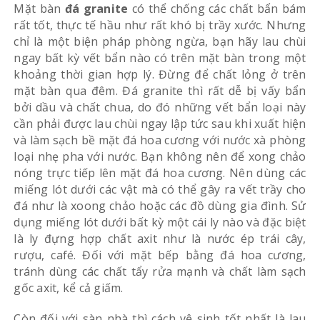
Mặt bàn
đá granite
có thể chống các chất bẩn bám
rất tốt, thực tế hầu như rất khó bị trầy xước. Nhưng
chỉ là một biện pháp phòng ngừa, bạn hãy lau chùi
ngay bất kỳ vết bẩn nào có trên mặt bàn trong một
khoảng thời gian hợp lý. Đừng để chất lỏng ở trên
mặt bàn qua đêm. Đá granite thì rất dễ bị vấy bẩn
bởi dầu và chất chua, do đó những vết bẩn loại này
cần phải được lau chùi ngay lập tức sau khi xuất hiện
và làm sạch bề mặt đá hoa cương với nước xà phòng
loại nhẹ pha với nước. Bạn không nên để xong chảo
nóng trực tiếp lên mặt đá hoa cương. Nên dùng các
miếng lót dưới các vật mà có thể gây ra vết trầy cho
đá như là xoong chảo hoặc các đồ dùng gia đình. Sử
dụng miếng lót dưới bất kỳ một cái ly nào và đặc biệt
là ly đựng hợp chất axit như là nước ép trái cây,
rượu, café. Đối với mặt bếp bằng đá hoa cương,
tránh dùng các chất tẩy rửa mạnh và chất làm sạch
gốc axit, kể cả giấm.
Còn đối với sàn nhà thì cách vệ sinh tốt nhất là lau