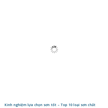
Kinh nghiệm lựa chọn sơn tốt – Top 10 loại sơn chất
lượng
6 năm ago
access_time