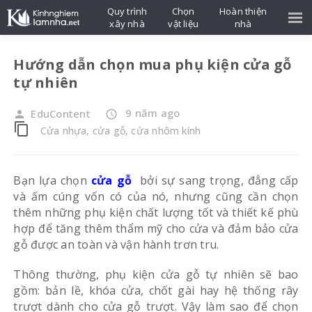
Quy trình
Chọn
Hoàn thiện
xây nhà
vật liệu
nhà
Hướng dẫn chọn mua phụ kiện cửa gỗ
tự nhiên
9 năm ago
EduContent
person
access_time
content_copy
Cửa nhựa, cửa gỗ, cửa nhôm kính
Bạn lựa chọn
cửa gỗ
bởi sự sang trọng, đẳng cấp
và ấm cúng vốn có của nó, nhưng cũng cần chọn
thêm những phụ kiện chất lượng tốt và thiết kế phù
hợp để tăng thêm thẩm mỹ cho cửa và đảm bảo cửa
gỗ được an toàn và vận hành trơn tru.
Thông thường, phụ kiện cửa gỗ tự nhiên sẽ bao
gồm: bản lề, khóa cửa, chốt gài hay hệ thống rây
trượt dành cho cửa gỗ trượt. Vậy làm sao để chọn