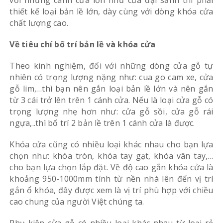
thiết kế loại bản lề lớn, dày cùng với dòng khóa cửa
chất lượng cao.
Về tiêu chí bố trí bản lề và khóa cửa
Theo kinh nghiệm, đối với những dòng cửa gỗ tự
nhiên có trọng lượng nặng như: cua go cam xe, cửa
gỗ lim,…thì bạn nên gắn loại bản lề lớn và nên gắn
từ 3 cái trở lên trên 1 cánh cửa. Nếu là loại cửa gỗ có
trọng lượng nhẹ hơn như: cửa gỗ sồi, cửa gỗ rái
ngựa,..thì bố trí 2 bản lề trên 1 cánh cửa là được.
Khóa cửa cũng có nhiều loại khác nhau cho bạn lựa
chọn như: khóa tròn, khóa tay gạt, khóa vân tay,…
cho bạn lựa chọn lắp đặt. Về độ cao gắn khóa cửa là
khoảng 950-1000mm tính từ nền nhà lên đến vị trí
gắn ổ khóa, đây được xem là vị trí phù hợp với chiều
cao chung của người Việt chúng ta.
Phụ kiện cửa gỗ có nhiều loại khác nhau từ loại rẻ