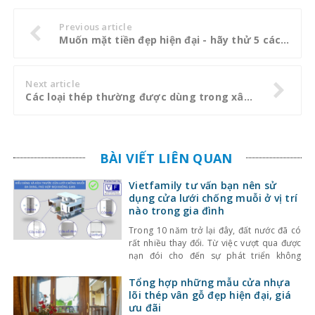
Previous article
Muốn mặt tiền đẹp hiện đại - hãy thử 5 cách phối màu sơn này
Next article
Các loại thép thường được dùng trong xây dựng
BÀI VIẾT LIÊN QUAN
Vietfamily tư vấn bạn nên sử
dụng cửa lưới chống muỗi ở vị trí
nào trong gia đình
Trong 10 năm trở lại đây, đất nước đã có
rất nhiều thay đổi. Từ việc vượt qua được
nạn đói cho đến sự phát triển không
ngừng của kinh tế cũng như công nghệ.
Bên cạnh sự phát triển đó thì việc bảo vệ
Tổng hợp những mẫu cửa nhựa
sức khỏe của con người cũng được đặt nên
lõi thép vân gỗ đẹp hiện đại, giá
hàng
ưu đãi