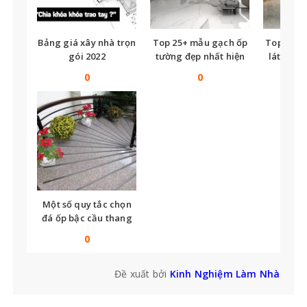
Bảng giá xây nhà trọn
Top 25+ mẫu gạch ốp
Top nhữ
gói 2022
tường đẹp nhất hiện
lát nền t
nay
tế
0
0
Một số quy tắc chọn
đá ốp bậc cầu thang
bạn không thể bỏ qua
0
Đề xuất bởi
Kinh Nghiệm Làm Nhà