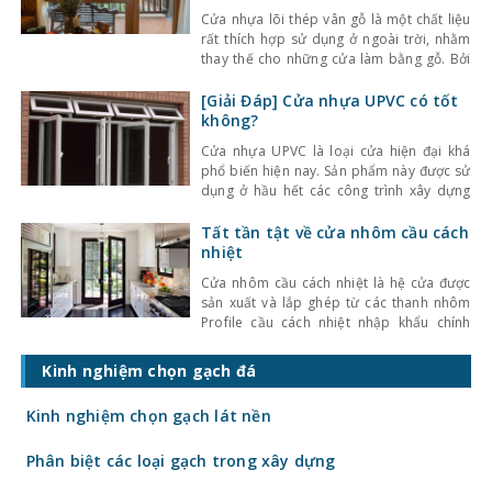
Cửa nhựa lõi thép vân gỗ là một chất liệu
rất thích hợp sử dụng ở ngoài trời, nhằm
thay thế cho những cửa làm bằng gỗ. Bởi
vì, loại này được làm từ nhựa uPVC nên có
độ bền rất cao và chống chịu được mọi
[Giải Đáp] Cửa nhựa UPVC có tốt
thời tiết. Lắp đặt cửa nhựa vân gỗ
không?
Cửa nhựa UPVC là loại cửa hiện đại khá
phổ biến hiện nay. Sản phẩm này được sử
dụng ở hầu hết các công trình xây dựng
lớn nhỏ hiện nay. Tuy nhiên, rất nhiều
người thắc mắc và đặt ra câu hỏi: “Cửa
Tất tần tật về cửa nhôm cầu cách
nhựa UPVC có tốt không?” ngay sau đây
nhiệt
kinhnghiemlamnha.net sẽ có
Cửa nhôm cầu cách nhiệt là hệ cửa được
sản xuất và lắp ghép từ các thanh nhôm
Profile cầu cách nhiệt nhập khẩu chính
hãng, kết hợp với hệ phụ kiên nhập khẩu
đồng bộ tạo nên một hệ cửa cách âm cách
Kinh nghiệm chọn gạch đá
nhiệt hoàn hảo, giúp tiết kiệm điện năng
tối đa cho
Kinh nghiệm chọn gạch lát nền
Phân biệt các loại gạch trong xây dựng