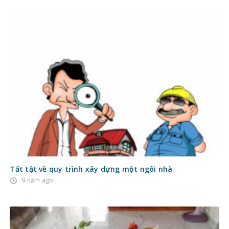
Tất tật về quy trình xây dựng một ngôi nhà
9 năm ago
access_time