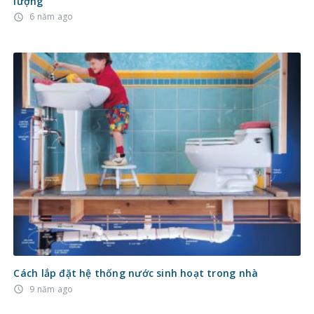
lượng
6 năm ago
access_time
Cách lắp đặt hệ thống nước sinh hoạt trong nhà
9 năm ago
access_time