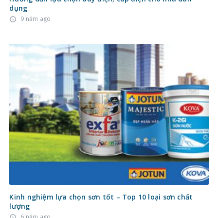
dụng
9 năm ago
access_time
Kinh nghiệm lựa chọn sơn tốt – Top 10 loại sơn chất
lượng
6 năm ago
access_time