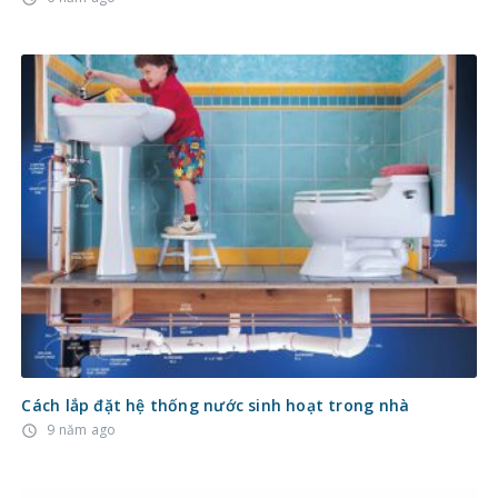
Cách lắp đặt hệ thống nước sinh hoạt trong nhà
9 năm ago
access_time