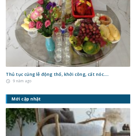
Thủ tục cúng lễ động thổ, khởi công, cất nóc….
9 năm ago
access_time
Mới cập nhật