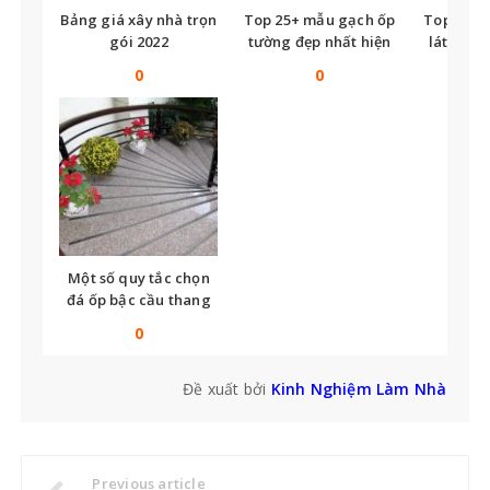
Bảng giá xây nhà trọn
Top 25+ mẫu gạch ốp
Top nhữ
gói 2022
tường đẹp nhất hiện
lát nền t
nay
tế
0
0
Một số quy tắc chọn
đá ốp bậc cầu thang
bạn không thể bỏ qua
0
Đề xuất bởi
Kinh Nghiệm Làm Nhà
Previous article