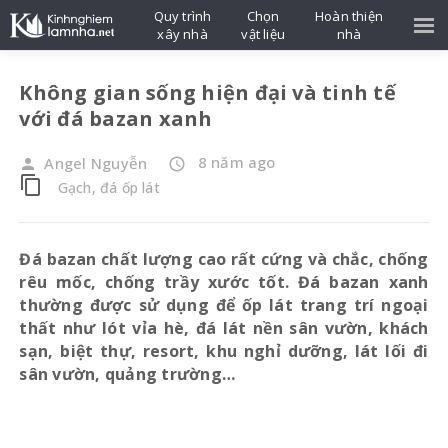
Quy trình
Chọn
Hoàn thiện
xây nhà
vật liệu
nhà
Không gian sống hiện đại và tinh tế
với đá bazan xanh
8 năm ago
Angel Nguyễn
person
access_time
content_copy
Gạch, đá ốp lát
Đá bazan chất lượng cao rất cứng và chắc, chống
rêu mốc, chống trầy xước tốt. Đá bazan xanh
thường được sử dụng để ốp lát trang trí ngoại
thất như lót vỉa hè, đá lát nền sân vườn, khách
sạn, biệt thự, resort, khu nghỉ dưỡng, lát lối đi
sân vườn, quảng trường…