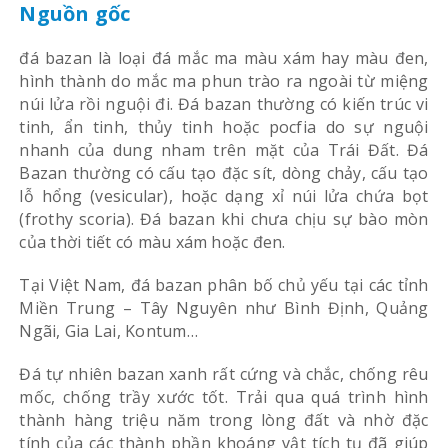
Nguồn gốc
đá bazan là loại đá mắc ma màu xám hay màu đen,
hình thành do mắc ma phun trào ra ngoài từ miệng
núi lửa rồi nguội đi. Đá bazan thường có kiến trúc vi
tinh, ẩn tinh, thủy tinh hoặc pocfia do sự nguội
nhanh của dung nham trên mặt của Trái Đất. Đá
Bazan thường có cấu tạo đặc sít, dòng chảy, cấu tạo
lỗ hổng (vesicular), hoặc dạng xỉ núi lửa chứa bọt
(frothy scoria). Đá bazan khi chưa chịu sự bào mòn
của thời tiết có màu xám hoặc đen.
Tại Việt Nam, đá bazan phân bố chủ yếu tại các tỉnh
Miền Trung – Tây Nguyên như Bình Định, Quảng
Ngãi, Gia Lai, Kontum…
Đá tự nhiên bazan xanh rất cứng và chắc, chống rêu
mốc, chống trầy xước tốt. Trải qua quá trình hình
thành hàng triệu năm trong lòng đất và nhờ đặc
tính của các thành phần khoáng vật tích tụ đã giúp