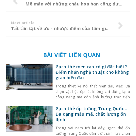
Mê mẩn với những chậu hoa ban công được thiết kế thanh lịch, đơn giản
Next article
Tất tần tật về ưu - nhược điểm của tấm giả đá
BÀI VIẾT LIÊN QUAN
Gạch thẻ men rạn có gì đặc biệt?
Điểm nhấn nghệ thuật cho không
gian hiện đại
Trong thiết kế nội thất hiện đại, việc lựa
chọn vật liệu ốp lát không chỉ dừng lại ở
công năng mà còn ảnh hưởng trực tiếp
đến tính thẩm mỹ và cảm giác không gian.
Một trong những lựa chọn nổi bật gần đây
Gạch thẻ ốp tường Trung Quốc –
là gạch thẻ men rạn – dòng gạch ốp lát
Đa dạng mẫu mã, chất lượng ổn
định
Trong vài năm trở lại đây, gạch thẻ ốp
tường Trung Quốc dần trở thành lựa chọn