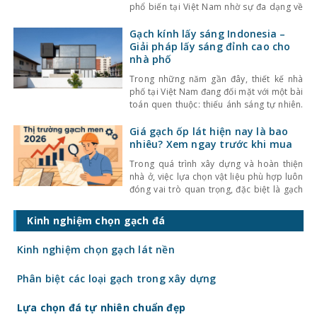
phổ biến tại Việt Nam nhờ sự đa dạng về
kiểu dáng, màu sắc cùng mức giá hợp lý.
Bên cạnh đó, chất lượng sản phẩm cũng
Gạch kính lấy sáng Indonesia –
không ngừng được cải thiện, đáp ứng tốt
Giải pháp lấy sáng đỉnh cao cho
nhu cầu sử
nhà phố
Trong những năm gần đây, thiết kế nhà
phố tại Việt Nam đang đối mặt với một bài
toán quen thuộc: thiếu ánh sáng tự nhiên.
Với mật độ xây dựng cao, nhà ở thường bị
che chắn bởi các công trình xung quanh,
Giá gạch ốp lát hiện nay là bao
khiến không gian trở nên bí bách và phụ
nhiêu? Xem ngay trước khi mua
thuộc nhiều
Trong quá trình xây dựng và hoàn thiện
nhà ở, việc lựa chọn vật liệu phù hợp luôn
đóng vai trò quan trọng, đặc biệt là gạch
ốp lát. Không chỉ ảnh hưởng đến thẩm mỹ,
giá gạch ốp lát hiện nay còn quyết định
Kinh nghiệm chọn gạch đá
trực tiếp đến tổng chi phí công trình. Vậy
gạch
Kinh nghiệm chọn gạch lát nền
Phân biệt các loại gạch trong xây dựng
Lựa chọn đá tự nhiên chuẩn đẹp