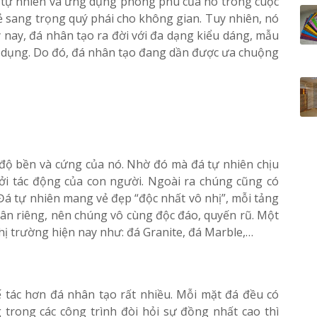
á tự nhiên và ứng dụng phong phú của nó trong cuộc
 sang trọng quý phái cho không gian. Tuy nhiên, nó
y nay, đá nhân tạo ra đời với đa dạng kiểu dáng, mẫu
 dụng. Do đó, đá nhân tạo đang dần được ưa chuộng
 độ bền và cứng của nó. Nhờ đó mà đá tự nhiên chịu
ởi tác động của con người. Ngoài ra chúng cũng có
 Đá tự nhiên mang vẻ đẹp “độc nhất vô nhị”, mỗi tảng
n riêng, nên chúng vô cùng độc đáo, quyến rũ. Một
hị trường hiện nay như: đá Granite, đá Marble,…
 tác hơn đá nhân tạo rất nhiều. Mỗi mặt đá đều có
trong các công trình đòi hỏi sự đồng nhất cao thì