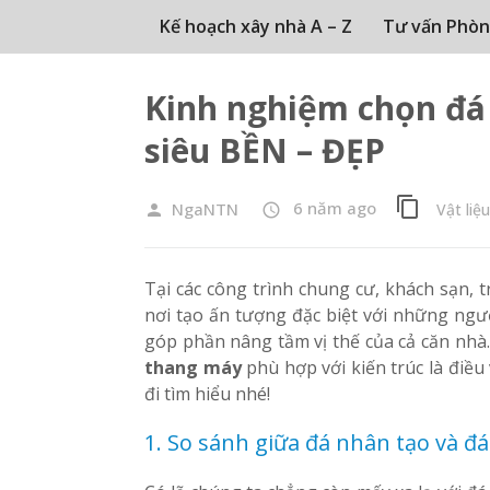
Kế hoạch xây nhà A – Z
Tư vấn Phòn
Kinh nghiệm chọn đá
siêu BỀN – ĐẸP
content_copy
6 năm ago
NgaNTN
Vật liệ
person
access_time
Tại các công trình chung cư, khách sạn, 
nơi tạo ấn tượng đặc biệt với những ngư
góp phần nâng tầm vị thế của cả căn nhà. 
thang máy
phù hợp với kiến trúc là điề
đi tìm hiểu nhé!
1. So sánh giữa đá nhân tạo và đá