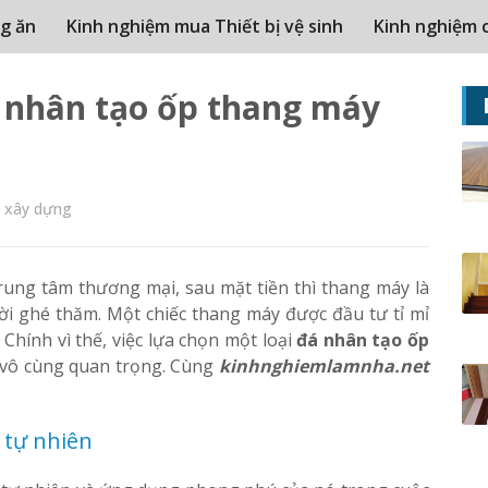
g ăn
Kinh nghiệm mua Thiết bị vệ sinh
Kinh nghiệm 
 nhân tạo ốp thang máy
u xây dựng
trung tâm thương mại, sau mặt tiền thì thang máy là
ời ghé thăm. Một chiếc thang máy được đầu tư tỉ mỉ
Chính vì thế, việc lựa chọn một loại
đá nhân tạo ốp
u vô cùng quan trọng. Cùng
kinhnghiemlamnha.net
 tự nhiên