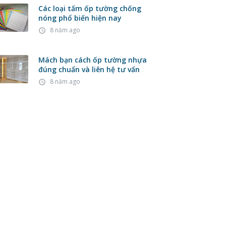
Các loại tấm ốp tường chống
nóng phổ biến hiện nay
8 năm ago
access_time
Mách bạn cách ốp tường nhựa
đúng chuẩn và liên hệ tư vấn
8 năm ago
access_time