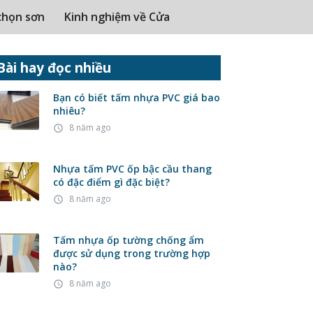
chọn sơn
Kinh nghiệm về Cửa
Bài hay đọc nhiều
Bạn có biết tấm nhựa PVC giá bao
nhiêu?
8 năm ago
access_time
Nhựa tấm PVC ốp bậc cầu thang
có đặc điểm gì đặc biệt?
8 năm ago
access_time
Tấm nhựa ốp tường chống ẩm
được sử dụng trong trường hợp
nào?
8 năm ago
access_time