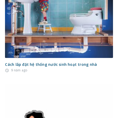
Cách lắp đặt hệ thống nước sinh hoạt trong nhà
9 năm ago
access_time