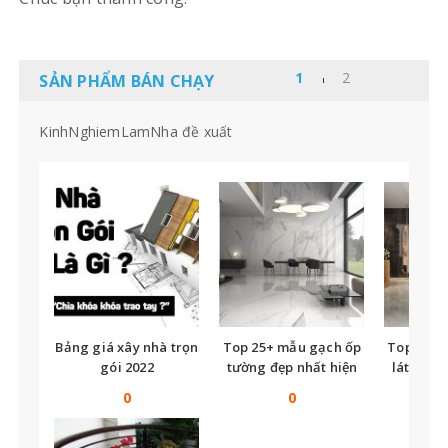
SẢN PHẨM BÁN CHẠY
KinhNghiemLamNha đề xuất
Bảng giá xây nhà trọn
Top 25+ mẫu gạch ốp
Top nhữ
gói 2022
tường đẹp nhất hiện
lát nền t
nay
tế
0
0