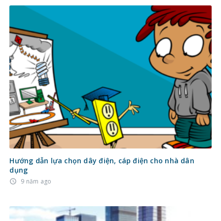
Hướng dẫn lựa chọn dây điện, cáp điện cho nhà dân
dụng
9 năm ago
access_time