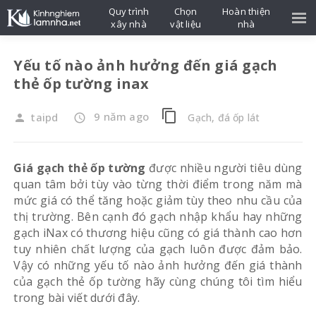
Quy trình
Chọn
Hoàn thiện
xây nhà
vật liệu
nhà
Yếu tố nào ảnh hưởng đến giá gạch
thẻ ốp tường inax
content_copy
9 năm ago
taipd
Gạch, đá ốp lát
person
access_time
Giá gạch thẻ ốp tường
được nhiều người tiêu dùng
quan tâm bởi tùy vào từng thời điểm trong năm mà
mức giá có thể tăng hoặc giảm tùy theo nhu cầu của
thị trường. Bên cạnh đó gạch nhập khẩu hay những
gạch iNax có thương hiệu cũng có giá thành cao hơn
tuy nhiên chất lượng của gạch luôn được đảm bảo.
Vậy có những yếu tố nào ảnh hưởng đến giá thành
của gạch thẻ ốp tường hãy cùng chúng tôi tìm hiểu
trong bài viết dưới đây.