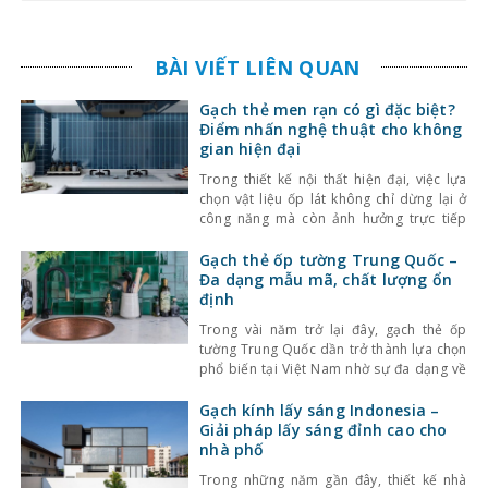
BÀI VIẾT LIÊN QUAN
Gạch thẻ men rạn có gì đặc biệt?
Điểm nhấn nghệ thuật cho không
gian hiện đại
Trong thiết kế nội thất hiện đại, việc lựa
chọn vật liệu ốp lát không chỉ dừng lại ở
công năng mà còn ảnh hưởng trực tiếp
đến tính thẩm mỹ và cảm giác không gian.
Một trong những lựa chọn nổi bật gần đây
Gạch thẻ ốp tường Trung Quốc –
là gạch thẻ men rạn – dòng gạch ốp lát
Đa dạng mẫu mã, chất lượng ổn
định
Trong vài năm trở lại đây, gạch thẻ ốp
tường Trung Quốc dần trở thành lựa chọn
phổ biến tại Việt Nam nhờ sự đa dạng về
kiểu dáng, màu sắc cùng mức giá hợp lý.
Bên cạnh đó, chất lượng sản phẩm cũng
Gạch kính lấy sáng Indonesia –
không ngừng được cải thiện, đáp ứng tốt
Giải pháp lấy sáng đỉnh cao cho
nhu cầu sử
nhà phố
Trong những năm gần đây, thiết kế nhà