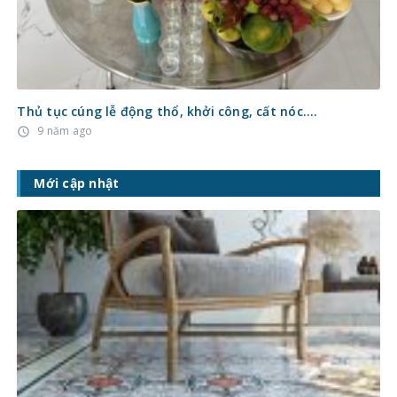
Thủ tục cúng lễ động thổ, khởi công, cất nóc….
9 năm ago
access_time
Mới cập nhật