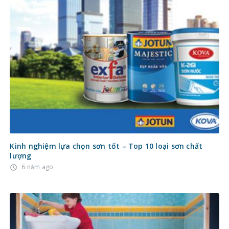
Kinh nghiệm lựa chọn sơn tốt – Top 10 loại sơn chất
lượng
6 năm ago
access_time