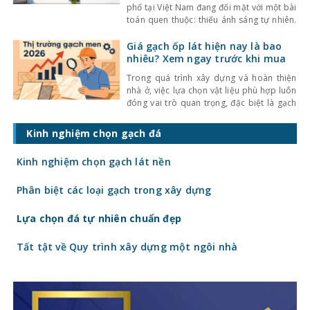
phố tại Việt Nam đang đối mặt với một bài
toán quen thuộc: thiếu ánh sáng tự nhiên.
Với mật độ xây dựng cao, nhà ở thường bị
che chắn bởi các công trình xung quanh,
Giá gạch ốp lát hiện nay là bao
khiến không gian trở nên bí bách và phụ
nhiêu? Xem ngay trước khi mua
thuộc nhiều
Trong quá trình xây dựng và hoàn thiện
nhà ở, việc lựa chọn vật liệu phù hợp luôn
đóng vai trò quan trọng, đặc biệt là gạch
ốp lát. Không chỉ ảnh hưởng đến thẩm mỹ,
giá gạch ốp lát hiện nay còn quyết định
Kinh nghiệm chọn gạch đá
trực tiếp đến tổng chi phí công trình. Vậy
gạch
Kinh nghiệm chọn gạch lát nền
Phân biệt các loại gạch trong xây dựng
Lựa chọn đá tự nhiên chuẩn đẹp
Tất tật về Quy trình xây dựng một ngôi nhà