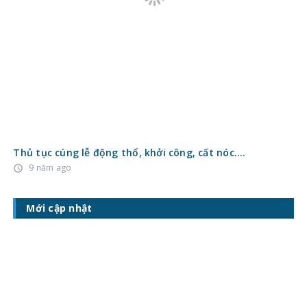
Thủ tục cúng lễ động thổ, khởi công, cất nóc….
9 năm ago
access_time
Mới cập nhật