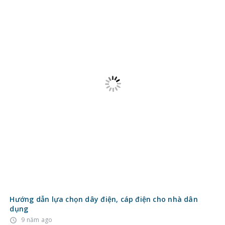
Hướng dẫn lựa chọn dây điện, cáp điện cho nhà dân
dụng
9 năm ago
access_time