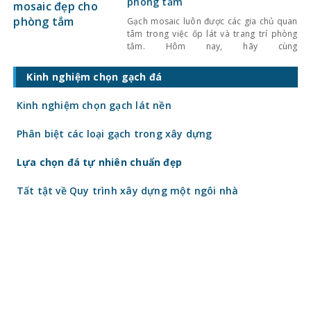
phòng tắm
Gạch mosaic luôn được các gia chủ quan
tâm trong việc ốp lát và trang trí phòng
tắm. Hôm nay, hãy cùng
Kinhnghiemlamnha tham khảo những mẫu
gạch mosaic đẹp cho phòng tắm, chắc
Kinh nghiệm chọn gạch đá
chắn sẽ không làm bạn phải thất vọng.
Tại sao nên chọn gạch mosaic cho phòng
Kinh nghiệm chọn gạch lát nền
tắm Gạch mosaic là loại
Phân biệt các loại gạch trong xây dựng
Lựa chọn đá tự nhiên chuẩn đẹp
Tất tật về Quy trình xây dựng một ngôi nhà