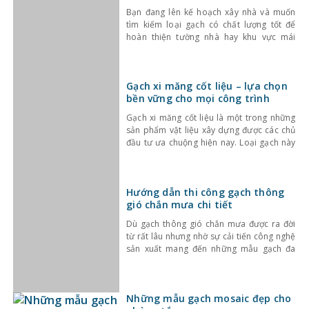
Bạn đang lên kế hoạch xây nhà và muốn
tìm kiếm loại gạch có chất lượng tốt để
hoàn thiện tường nhà hay khu vực mái
chống nóng? Bạn đang quan tâm đến gạch
đất nung nhưng chưa nắm rõ chủng loại
cũng như ưu điểm và hạn chế của chúng?
Gạch xi măng cốt liệu – lựa chọn
Hãy tham khảo ngay
bền vững cho mọi công trình
Gạch xi măng cốt liệu là một trong những
sản phẩm vật liệu xây dựng được các chủ
đầu tư ưa chuộng hiện nay. Loại gạch này
được sản xuất từ mạt đá, tro bay và liên
kết bằng Xi măng sản xuất trên dây
chuyền hiện đại thân thiện với môi
Hướng dẫn thi công gạch thông
trường. Độ bền, độ rắn
gió chắn mưa chi tiết
Dù gạch thông gió chắn mưa được ra đời
từ rất lâu nhưng nhờ sự cải tiến công nghệ
sản xuất mang đến những mẫu gạch đa
dạng về mẫu mã, kích thước, họa tiết, hoa
văn độc đáo, chất lượng cao nên nó vẫn
được sử dụng phổ biến đến ngày nay. Tuy
Những mẫu gạch mosaic đẹp cho
nhiên