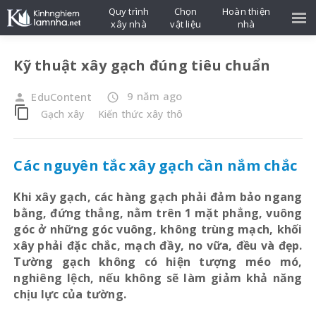
Quy trình
Chọn
Hoàn thiện
xây nhà
vật liệu
nhà
Kỹ thuật xây gạch đúng tiêu chuẩn
9 năm ago
EduContent
person
access_time
content_copy
Gạch xây
Kiến thức xây thô
Các nguyên tắc xây gạch cần nắm chắc
Khi xây gạch, các hàng gạch phải đảm bảo ngang
bằng, đứng thẳng, nằm trên 1 mặt phẳng, vuông
góc ở những góc vuông, không trùng mạch, khối
xây phải đặc chắc, mạch đầy, no vữa, đều và đẹp.
Tường gạch không có hiện tượng méo mó,
nghiêng lệch, nếu không sẽ làm giảm khả năng
chịu lực của tường.