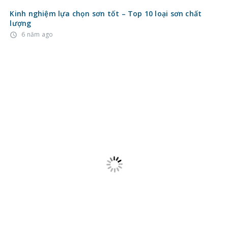
Kinh nghiệm lựa chọn sơn tốt – Top 10 loại sơn chất
lượng
6 năm ago
access_time