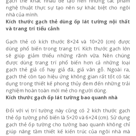
gạch thẻ khác nhau để tạo nên những tác phẩm
nghệ thuật thực sự tạo nên sự khác biệt cho ngôi
nhà của mình.
Kích thước gạch thẻ dùng ốp lát tường nội thất
và trang trí tiểu cảnh
Gạch thẻ có kích thước 8×24 và 10×20 (cm) được
dùng phổ biến trong trang trí. Kích thước gạch lớn
sẽ giúp giảm thiểu những rãnh vữa. Nên chúng
được dùng trang trí phổ biến hơn cả những loại
gạch thẻ giả cổ hay giả đá, giả vân gỗ. Ngoài ra,
gạch thẻ còn tạo hiệu ứng không gian rất tốt có tác
dụng trong thiết kế phong thủy đem đến những trải
nghiệm hoàn toàn mới mẻ cho người dùng.
Kích thước gạch ốp lát tường bao quanh nhà
Đối với vị trí tường này cũng có 2 kích thước gạch
thẻ ốp tường phổ biến là 5×20 và 6×24 (cm). Sử dụng
gạch thẻ ốp tường cho tường bao quanh không chỉ
giúp nâng tầm thiết kế kiến trúc của ngôi nhà mà