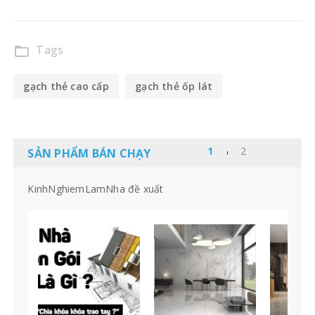
Tags
folder_open
gạch thẻ cao cấp
gạch thẻ ốp lát
SẢN PHẨM BÁN CHẠY
KinhNghiemLamNha đề xuất