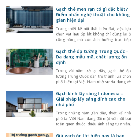
Gạch thẻ men rạn có gì đặc biệt?
Điểm nhấn nghệ thuật cho không
gian hiện đại
Trong thiết kế nội thất hiện đại, việc lựa
chọn vật liệu ốp lát không chỉ dừng lại ở
công năng mà còn ảnh hưởng trực tiếp
đến tính thẩm mỹ và cảm giác không gian.
Một trong những lựa chọn nổi bật gần đây
Gạch thẻ ốp tường Trung Quốc –
là gạch thẻ men rạn – dòng gạch ốp lát
Đa dạng mẫu mã, chất lượng ổn
định
Trong vài năm trở lại đây, gạch thẻ ốp
tường Trung Quốc dần trở thành lựa chọn
phổ biến tại Việt Nam nhờ sự đa dạng về
kiểu dáng, màu sắc cùng mức giá hợp lý.
Bên cạnh đó, chất lượng sản phẩm cũng
Gạch kính lấy sáng Indonesia –
không ngừng được cải thiện, đáp ứng tốt
Giải pháp lấy sáng đỉnh cao cho
nhu cầu sử
nhà phố
Trong những năm gần đây, thiết kế nhà
phố tại Việt Nam đang đối mặt với một bài
toán quen thuộc: thiếu ánh sáng tự nhiên.
Với mật độ xây dựng cao, nhà ở thường bị
che chắn bởi các công trình xung quanh,
Giá gạch ốp lát hiện nay là bao