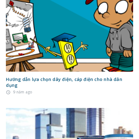
Hướng dẫn lựa chọn dây điện, cáp điện cho nhà dân
dụng
9 năm ago
access_time