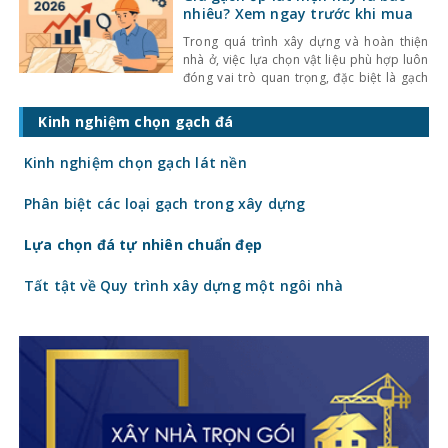
khiến không gian trở nên bí bách và phụ
nhiêu? Xem ngay trước khi mua
thuộc nhiều
Trong quá trình xây dựng và hoàn thiện
nhà ở, việc lựa chọn vật liệu phù hợp luôn
đóng vai trò quan trọng, đặc biệt là gạch
ốp lát. Không chỉ ảnh hưởng đến thẩm mỹ,
giá gạch ốp lát hiện nay còn quyết định
Kinh nghiệm chọn gạch đá
trực tiếp đến tổng chi phí công trình. Vậy
gạch
Kinh nghiệm chọn gạch lát nền
Phân biệt các loại gạch trong xây dựng
Lựa chọn đá tự nhiên chuẩn đẹp
Tất tật về Quy trình xây dựng một ngôi nhà