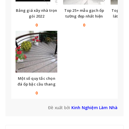
Bảng giá xây nhà trọn
Top 25+ mẫu gạch ốp
Top nhữ
gói 2022
tường đẹp nhất hiện
lát nền t
nay
tế
0
0
Một số quy tắc chọn
đá ốp bậc cầu thang
bạn không thể bỏ qua
0
Đề xuất bởi
Kinh Nghiệm Làm Nhà