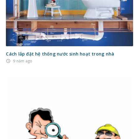
Cách lắp đặt hệ thống nước sinh hoạt trong nhà
9 năm ago
access_time