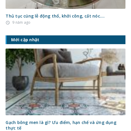
Thủ tục cúng lễ động thổ, khởi công, cất nóc….
9 năm ago
access_time
Mới cập nhật
Gạch bông men là gì? Ưu điểm, hạn chế và ứng dụng
thực tế