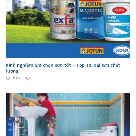
Kinh nghiệm lựa chọn sơn tốt – Top 10 loại sơn chất
lượng
6 năm ago
access_time