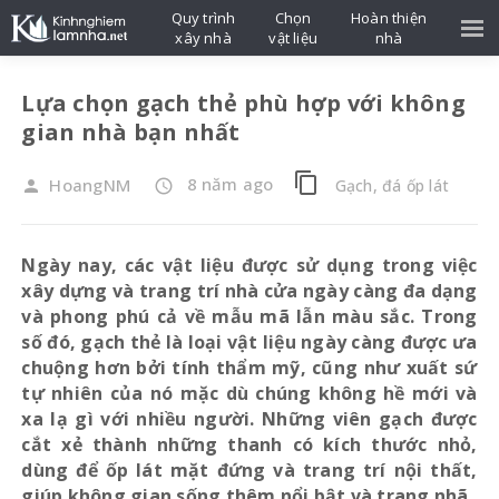
Quy trình
Chọn
Hoàn thiện
xây nhà
vật liệu
nhà
Lựa chọn gạch thẻ phù hợp với không
gian nhà bạn nhất
content_copy
8 năm ago
HoangNM
Gạch, đá ốp lát
person
access_time
Ngày nay, các vật liệu được sử dụng trong việc
xây dựng và trang trí nhà cửa ngày càng đa dạng
và phong phú cả về mẫu mã lẫn màu sắc. Trong
số đó, gạch thẻ là loại vật liệu ngày càng được ưa
chuộng hơn bởi tính thẩm mỹ, cũng như xuất sứ
tự nhiên của nó mặc dù chúng không hề mới và
xa lạ gì với nhiều người. Những viên gạch được
cắt xẻ thành những thanh có kích thước nhỏ,
dùng để ốp lát mặt đứng và trang trí nội thất,
giúp không gian sống thêm nổi bật và trang nhã.