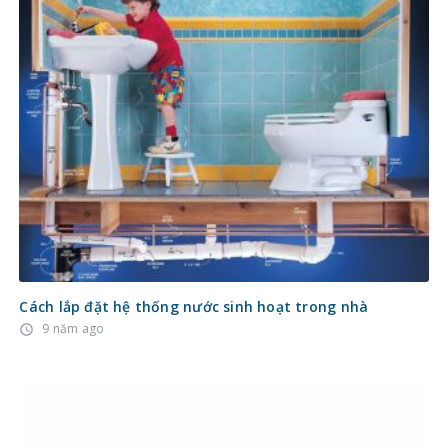
Cách lắp đặt hệ thống nước sinh hoạt trong nhà
9 năm ago
access_time