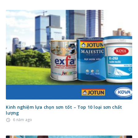
Kinh nghiệm lựa chọn sơn tốt – Top 10 loại sơn chất
lượng
6 năm ago
access_time