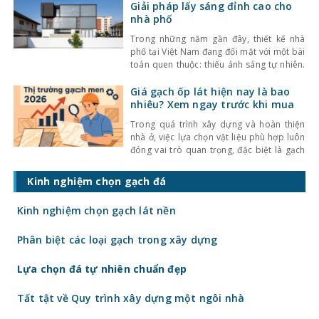
không ngừng được cải thiện, đáp ứng tốt
Giải pháp lấy sáng đỉnh cao cho
nhu cầu sử
nhà phố
Trong những năm gần đây, thiết kế nhà
phố tại Việt Nam đang đối mặt với một bài
toán quen thuộc: thiếu ánh sáng tự nhiên.
Với mật độ xây dựng cao, nhà ở thường bị
che chắn bởi các công trình xung quanh,
Giá gạch ốp lát hiện nay là bao
khiến không gian trở nên bí bách và phụ
nhiêu? Xem ngay trước khi mua
thuộc nhiều
Trong quá trình xây dựng và hoàn thiện
nhà ở, việc lựa chọn vật liệu phù hợp luôn
đóng vai trò quan trọng, đặc biệt là gạch
ốp lát. Không chỉ ảnh hưởng đến thẩm mỹ,
giá gạch ốp lát hiện nay còn quyết định
Kinh nghiệm chọn gạch đá
trực tiếp đến tổng chi phí công trình. Vậy
gạch
Kinh nghiệm chọn gạch lát nền
Phân biệt các loại gạch trong xây dựng
Lựa chọn đá tự nhiên chuẩn đẹp
Tất tật về Quy trình xây dựng một ngôi nhà