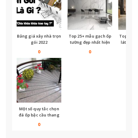
Bảng giá xây nhà trọn
Top 25+ mẫu gạch ốp
Top nhữ
gói 2022
tường đẹp nhất hiện
lát nền t
nay
tế
0
0
Một số quy tắc chọn
đá ốp bậc cầu thang
bạn không thể bỏ qua
0