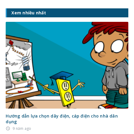
Xem nhiều nhất
Hướng dẫn lựa chọn dây điện, cáp điện cho nhà dân
dụng
9 năm ago
access_time