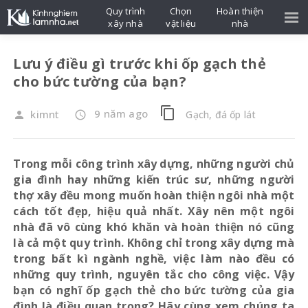
Quy trình
Chọn
Hoàn thiện
xây nhà
vật liệu
nhà
Lưu ý điều gì trước khi ốp gạch thẻ
cho bức tường của bạn?
content_copy
9 năm ago
kimnt
Gạch, đá ốp lát
person
access_time
Trong mỗi công trình xây dựng, những người chủ
gia đình hay những kiến trúc sư, những người
thợ xây đều mong muốn hoàn thiện ngôi nhà một
cách tốt đẹp, hiệu quả nhất. Xây nên một ngôi
nhà đã vô cùng khó khăn và hoàn thiện nó cũng
là cả một quy trình. Không chỉ trong xây dựng mà
trong bất kì ngành nghề, việc làm nào đều có
những quy trình, nguyên tắc cho công việc. Vậy
bạn có nghĩ ốp gạch thẻ cho bức tường của gia
đình là điều quan trọng? Hãy cùng xem chúng ta