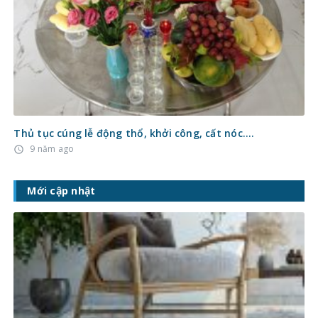
Thủ tục cúng lễ động thổ, khởi công, cất nóc….
9 năm ago
access_time
Mới cập nhật