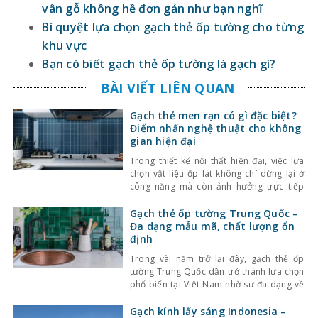
vân gỗ không hề đơn gản như bạn nghĩ
Bí quyệt lựa chọn gạch thẻ ốp tường cho từng
khu vực
Bạn có biết gạch thẻ ốp tường là gạch gì?
BÀI VIẾT LIÊN QUAN
Gạch thẻ men rạn có gì đặc biệt?
Điểm nhấn nghệ thuật cho không
gian hiện đại
Trong thiết kế nội thất hiện đại, việc lựa
chọn vật liệu ốp lát không chỉ dừng lại ở
công năng mà còn ảnh hưởng trực tiếp
đến tính thẩm mỹ và cảm giác không gian.
Một trong những lựa chọn nổi bật gần đây
Gạch thẻ ốp tường Trung Quốc –
là gạch thẻ men rạn – dòng gạch ốp lát
Đa dạng mẫu mã, chất lượng ổn
định
Trong vài năm trở lại đây, gạch thẻ ốp
tường Trung Quốc dần trở thành lựa chọn
phổ biến tại Việt Nam nhờ sự đa dạng về
kiểu dáng, màu sắc cùng mức giá hợp lý.
Bên cạnh đó, chất lượng sản phẩm cũng
Gạch kính lấy sáng Indonesia –