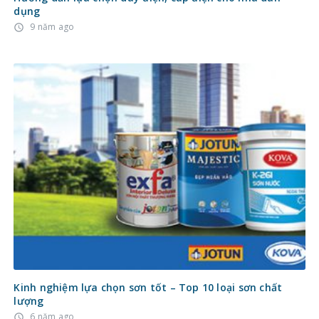
dụng
9 năm ago
access_time
Kinh nghiệm lựa chọn sơn tốt – Top 10 loại sơn chất
lượng
6 năm ago
access_time