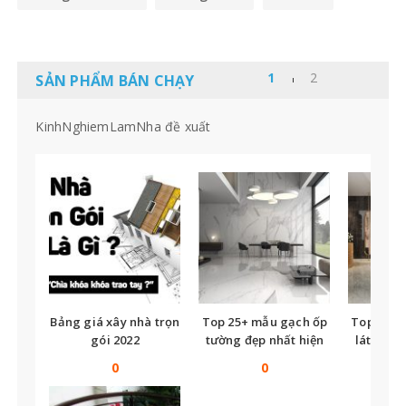
SẢN PHẨM BÁN CHẠY
KinhNghiemLamNha đề xuất
Bảng giá xây nhà trọn
Top 25+ mẫu gạch ốp
Top nhữ
gói 2022
tường đẹp nhất hiện
lát nền t
nay
tế
0
0