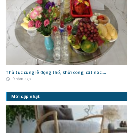
Thủ tục cúng lễ động thổ, khởi công, cất nóc….
9 năm ago
access_time
Mới cập nhật