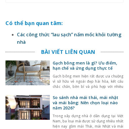
Có thể bạn quan tâm:
Các công thức “lau sạch” nấm mốc khỏi tường
nhà
BÀI VIẾT LIÊN QUAN
Gạch bông men là gì? Ưu điểm,
hạn chế và ứng dụng thực tế
Gạch bông men hiện rất được ưa chuộng
vì sở hữu vẻ ngoài đẹp hài hòa, kết cấu
chắc chắn, bền bỉ và phù hợp với nhiều
công trình, nhiều phong cách thiết kế. Bài
viết dưới đây sẽ giúp bạn hiểu rõ hơn
So sánh nhà mái thái, mái nhật
dòng vật liệu này và chia sẻ một số kinh
và mái bằng: Nên chọn loại nào
nghiệm
năm 2026?
Trong xây dựng nhà ở dân dụng tại Việt
Nam, ba loại mái được sử dụng nhiều nhất
hiện nay gồm mái Thái, mái Nhật và mái