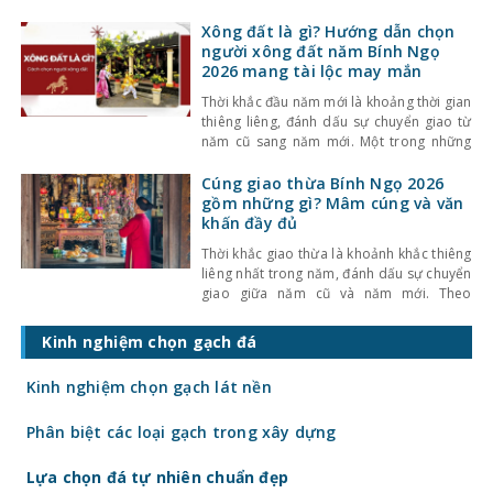
bằng. Mỗi loại có đặc điểm riêng về thiết
kế, chi phí và công năng sử dụng. Việc lựa
Xông đất là gì? Hướng dẫn chọn
chọn loại mái phù hợp không chỉ ảnh
người xông đất năm Bính Ngọ
hưởng đến
2026 mang tài lộc may mắn
Thời khắc đầu năm mới là khoảng thời gian
thiêng liêng, đánh dấu sự chuyển giao từ
năm cũ sang năm mới. Một trong những
phong tục truyền thống quan trọng của
người Việt là xông đất (hay còn gọi là khai
Cúng giao thừa Bính Ngọ 2026
trương đầu năm). Theo quan niệm dân
gồm những gì? Mâm cúng và văn
gian, người đầu tiên bước vào
khấn đầy đủ
Thời khắc giao thừa là khoảnh khắc thiêng
liêng nhất trong năm, đánh dấu sự chuyển
giao giữa năm cũ và năm mới. Theo
phong tục truyền thống của người Việt, lễ
cúng giao thừa không chỉ mang ý nghĩa
Kinh nghiệm chọn gạch đá
tiễn đưa năm cũ mà còn là nghi lễ cầu
mong bình an, may mắn
Kinh nghiệm chọn gạch lát nền
Phân biệt các loại gạch trong xây dựng
Lựa chọn đá tự nhiên chuẩn đẹp