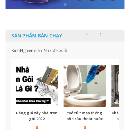
SẢN PHẨM BÁN CHẠY
KinhNghiemLamNha đề xuất
Bảng giá xây nhà trọn
“Bỏ túi” mẹo thông
Khám phá
gói 2022
bồn cầu thoát nước
bị nhà
chậm nhanh chóng,
minh nh
0
0