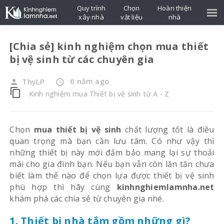
Quy trình
Chọn
Hoàn thiện
xây nhà
vật liệu
nhà
[Chia sẻ] kinh nghiệm chọn mua thiết
bị vệ sinh từ các chuyên gia
6 năm ago
ThyLP
person
access_time
content_copy
Kinh nghiệm mua Thiết bị vệ sinh từ A - Z
Chọn
mua thiết bị vệ sinh
chất lượng tốt là điều
quan trọng mà bạn cần lưu tâm. Có như vậy thì
những thiết bị này mới đảm bảo mang lại sự thoải
mái cho gia đình bạn. Nếu bạn vẫn còn lăn tăn chưa
biết làm thế nào để chọn lựa được thiết bị vệ sinh
phù hợp thì hãy cùng
kinhnghiemlamnha.net
khám phá các chia sẻ từ chuyên gia nhé.
1. Thiết bị nhà tắm gồm những gì?