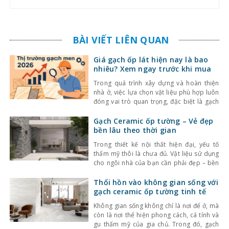
BÀI VIẾT LIÊN QUAN
Giá gạch ốp lát hiện nay là bao
nhiêu? Xem ngay trước khi mua
Trong quá trình xây dựng và hoàn thiện
nhà ở, việc lựa chọn vật liệu phù hợp luôn
đóng vai trò quan trọng, đặc biệt là gạch
ốp lát. Không chỉ ảnh hưởng đến thẩm mỹ,
giá gạch ốp lát hiện nay còn quyết định
Gạch Ceramic ốp tường – Vẻ đẹp
trực tiếp đến tổng chi phí công trình. Vậy
bền lâu theo thời gian
gạch
Trong thiết kế nội thất hiện đại, yếu tố
thẩm mỹ thôi là chưa đủ. Vật liệu sử dụng
cho ngôi nhà của bạn cần phải đẹp – bền
– dễ bảo dưỡng để đảm bảo giá trị lâu dài
và tiện nghi trong cuộc sống hằng ngày.
Thổi hồn vào không gian sống với
Một trong những lựa chọn được ưa
gạch ceramic ốp tường tinh tế
Không gian sống không chỉ là nơi để ở, mà
còn là nơi thể hiện phong cách, cá tính và
gu thẩm mỹ của gia chủ. Trong đó, gạch