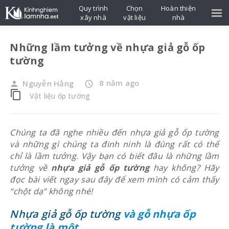
Quy trình
Chọn
Hoàn thiện
xây nhà
vật liệu
nhà
Những lầm tưởng về nhựa giả gỗ ốp
tường
8 năm ago
Nguyễn Hằng
person
access_time
content_copy
Vật liệu ốp tường
Chúng ta đã nghe nhiều đến nhựa giả gỗ ốp tường
và những gì chúng ta đinh ninh là đúng rất có thể
chỉ là lầm tưởng. Vậy bạn có biết đâu là những lầm
tưởng về
nhựa giả gỗ ốp tường
hay không? Hãy
đọc bài viết ngay sau đây để xem mình có cảm thấy
“chột dạ” không nhé!
Nhựa giả gỗ ốp tường
và gỗ nhựa ốp
tường là một