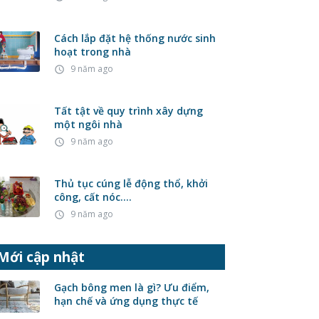
Cách lắp đặt hệ thống nước sinh
hoạt trong nhà
9 năm ago
access_time
Tất tật về quy trình xây dựng
một ngôi nhà
9 năm ago
access_time
Thủ tục cúng lễ động thổ, khởi
công, cất nóc….
9 năm ago
access_time
Mới cập nhật
Gạch bông men là gì? Ưu điểm,
hạn chế và ứng dụng thực tế