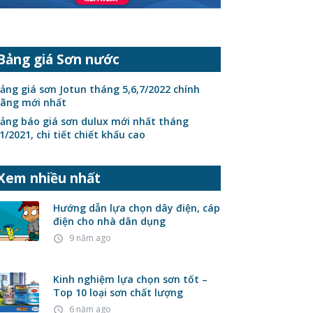
Bảng giá Sơn nước
ảng giá sơn Jotun tháng 5,6,7/2022 chính
ãng mới nhất
ảng báo giá sơn dulux mới nhất tháng
1/2021, chi tiết chiết khấu cao
Xem nhiều nhất
Hướng dẫn lựa chọn dây điện, cáp
điện cho nhà dân dụng
9 năm ago
access_time
Kinh nghiệm lựa chọn sơn tốt –
Top 10 loại sơn chất lượng
6 năm ago
access_time