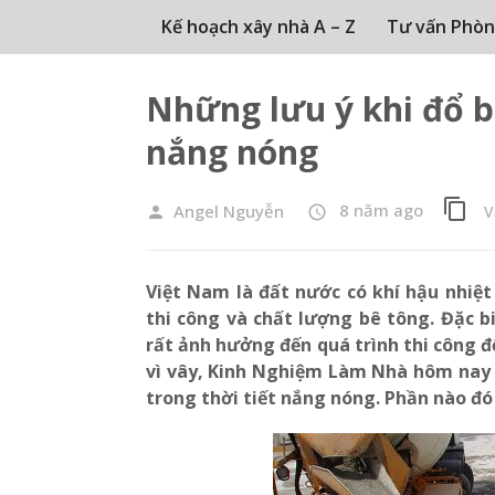
Kế hoạch xây nhà A – Z
Tư vấn Phòn
Những lưu ý khi đổ bê
nắng nóng
content_copy
8 năm ago
Angel Nguyễn
V
person
access_time
Việt Nam là đất nước có khí hậu nhiệt
thi công và chất lượng bê tông. Đặc b
rất ảnh hưởng đến quá trình thi công đổ
vì vây, Kinh Nghiệm Làm Nhà hôm nay c
trong thời tiết nắng nóng. Phần nào đó 