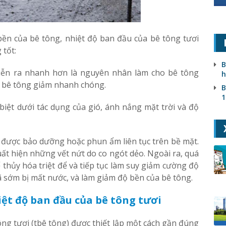
ền của bê tông, nhiệt độ ban đầu của bê tông tươi
tốt:
B
diễn ra nhanh hơn là nguyên nhân làm cho bê tông
h
a bê tông giảm nhanh chóng.
B
1
iệt dưới tác dụng của gió, ánh nắng mặt trời và độ
 được bảo dưỡng hoặc phun ẩm liên tục trên bề mặt.
ất hiện những vết nứt do co ngót dẻo. Ngoài ra, quá
 thủy hóa triệt để và tiếp tục làm suy giảm cường độ
 sớm bị mất nước, và làm giảm độ bền của bê tông.
ệt độ ban đầu của bê tông tươi
ông tươi (tbê tông) được thiết lập một cách gần đúng