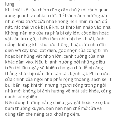
lưng.
Khi thiết kế cửa chính cũng cần chú ý tới cảnh quan
xung quanh và phía trước để tránh ảnh hưởng xấu
như: Phía trước cửa nhà không nên nhìn ra nơi đổ
nát, rác thải vì dễ bị uế khí, tà khí xâm nhập vào nhà.
Không nên mở cửa ra phía bị cây lớn, cột điện hoặc
vật cản án ngữ, khiến tầm nhìn bị che khuất, ánh
nắng, không khí khó lưu thông; hoặc cửa nhà đối
diện với cây khô, cột điện, góc nhọn của công trình
hoặc bị những vật nhọn lớn, cạnh tường của nhà
khác đâm vào. Nếu bị ảnh hưởng bởi những điều
trên thì lâu ngày sẽ khiến cho gia chủ dễ bị căng
thẳng khó chịu dẫn đến tán tài, bệnh tật. Phía trước
cửa chính của ngôi nhà phải rộng thoáng, sạch sẽ, ít
bụi bẩn, tạp khí thì những người sống trong ngôi
nhà mới không bị ảnh hưởng về mặt sức khỏe, công
danh sự nghiệp…
Nếu đúng hướng nắng chiếu gay gắt hoặc xe cộ bụi
bặm thường xuyên, bạn nên hạn chế mở cửa và
dùng tấm che nắng tạo khoảng đệm.