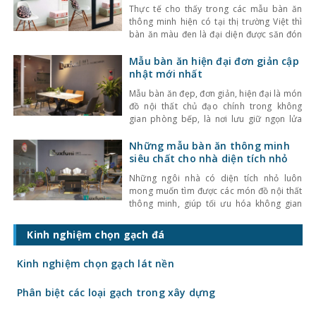
hoàn
Thực tế cho thấy trong các mẫu bàn ăn
thông minh hiện có tại thị trường Việt thì
bàn ăn màu đen là đại diện được săn đón
nhiều nhất. Vậy đâu là điều làm nên sức
hút khó hiểu của bàn ăn thông minh màu
Mẫu bàn ăn hiện đại đơn giản cập
đen? Chúng ta hãy cùng tham khảo bài
nhật mới nhất
viết
Mẫu bàn ăn đẹp, đơn giản, hiện đại là món
đồ nội thất chủ đạo chính trong không
gian phòng bếp, là nơi lưu giữ ngọn lửa
của mọi gia đình. Do đó, việc lựa chọn
mẫu bàn ăn thích hợp để có những bữa ăn
Những mẫu bàn ăn thông minh
ngon, ấm cúng là một việc rất quan trọng.
siêu chất cho nhà diện tích nhỏ
Những ngôi nhà có diện tích nhỏ luôn
mong muốn tìm được các món đồ nội thất
thông minh, giúp tối ưu hóa không gian
nhưng vẫn đáp ứng đầy đủ công năng.
Những mẫu bàn ăn thông minh là một
Kinh nghiệm chọn gạch đá
trong những đồ nội thất như vậy. Để biết
được đâu là những mẫu
Kinh nghiệm chọn gạch lát nền
Phân biệt các loại gạch trong xây dựng