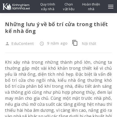
Quy trình
Chọn
Hoàn thiện
xây nhà
vật liệu
nhà
Những lưu ý về bố trí cửa trong thiết
kế nhà ống
content_copy
9 năm ago
EduContent
Nội thất
person
access_time
Khi xây nhà trong những thành phố lớn, chúng ta
thường gặp một vài khó khăn trong thiết kế vì chủ
yếu là nhà ống, diện tích nhỏ hẹp. Đặc biệt là vấn đề
bố trí cửa cho ngôi nhà, kiểu nhà ống thường khó
bố trí cửa phân bổ khí trong nhà, điều tiết ánh sáng
và thông gió cũng như phù hợp phong thủy, đem lại
may mắn cho gia chủ. Cùng một mặt trước nhà phố,
nếu gia chủ mở cửa suốt các tầng giống hệt nhau thì
thiếu hài hòa âm dương, vì càng lên cao, nắng gió ra
vào nhà sẽ khác so với các tầng dưới bị che khuất bởi