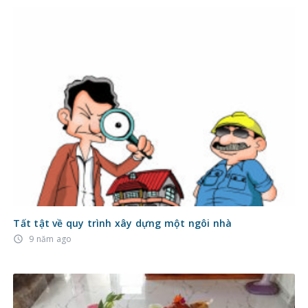
Tất tật về quy trình xây dựng một ngôi nhà
9 năm ago
access_time