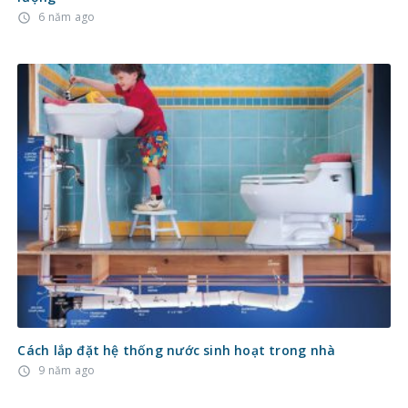
6 năm ago
access_time
Cách lắp đặt hệ thống nước sinh hoạt trong nhà
9 năm ago
access_time