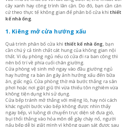
cây xanh hay công trình lân cận. Do đó, bạn cần căn
cứ theo thực tế không gian để phân bố cửa khi
thiết
kế nhà ống
.
1.
Kiêng mở cửa hướng xấu
Quá trình phân bố cửa khi
thiết kế nhà ống
, bạn
cần chú ý cả tính chất cát hung của không gian nội
thất. Ví dụ phòng ngủ nếu có cửa đi ra ban công thì
nên bố trí về phía cuối chân giường.
Cửa phòng vệ sinh mở ngay vào đầu giường ngủ
hay hướng ra bàn ăn gây ảnh hưởng xấu đến bữa
ăn, giấc ngủ. Cửa phòng thờ mà bước thẳng ra sân
phơi hoặc nơi giặt giũ thì vừa thiếu tôn nghiêm vừa
không tiện dụng khi sử dụng.
Cửa bếp tránh mở thẳng với miệng lò, hay nói cách
khác người bước vào bếp không được nhìn thấy
ngay bếp, vì luồng di chuyển trực diện sẽ đưa gió,
bụi thổi thẳng vào hỏa môn dễ gây cháy nổ, người
nấu bếp dễ bị giật mình vì không quan sát được sau