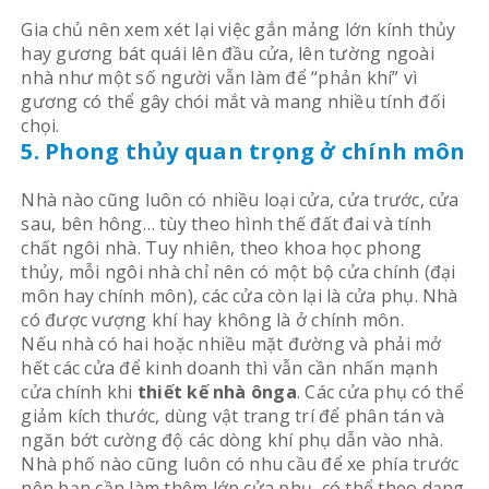
Gia chủ nên xem xét lại việc gắn mảng lớn kính thủy
hay gương bát quái lên đầu cửa, lên tường ngoài
nhà như một số người vẫn làm để “phản khí” vì
gương có thể gây chói mắt và mang nhiều tính đối
chọi.
5. Phong thủy quan trọng ở chính môn
Nhà nào cũng luôn có nhiều loại cửa, cửa trước, cửa
sau, bên hông… tùy theo hình thế đất đai và tính
chất ngôi nhà. Tuy nhiên, theo khoa học phong
thủy, mỗi ngôi nhà chỉ nên có một bộ cửa chính (đại
môn hay chính môn), các cửa còn lại là cửa phụ. Nhà
có được vượng khí hay không là ở chính môn.
Nếu nhà có hai hoặc nhiều mặt đường và phải mở
hết các cửa để kinh doanh thì vẫn cần nhấn mạnh
cửa chính khi
thiết kế nhà ônga
. Các cửa phụ có thể
giảm kích thước, dùng vật trang trí để phân tán và
ngăn bớt cường độ các dòng khí phụ dẫn vào nhà.
Nhà phố nào cũng luôn có nhu cầu để xe phía trước
nên bạn cần làm thêm lớp cửa phụ, có thể theo dạng