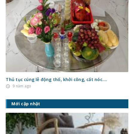
Thủ tục cúng lễ động thổ, khởi công, cất nóc….
9 năm ago
access_time
Mới cập nhật