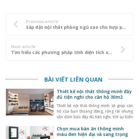
Previous article
Sắp đặt nội thất phòng ngủ sao cho hợp phong thuỷ
Next article
Tìm hiểu các phương pháp tính diện tích xây dựng
BÀI VIẾT LIÊN QUAN
Thiết kế nội thất thông minh đầy
đủ tiện nghi cho căn hộ 30m2
Thiết kế nội thất thông minh sẽ giúp căn
hộ của bạn thoáng đãng, rộng rãi nhưng
vẫn đảm bảo đầy đủ tiện nghi. Với sự biến
hóa linh hoạt, tận dụng tối đa không gian,
những mẫu thiết kế nội thất cho căn hộ
Chọn mua bàn ăn thông minh
30m2 dưới đây chắc chắn sẽ là lựa chọn
màu đen hiện đại và sang trọng